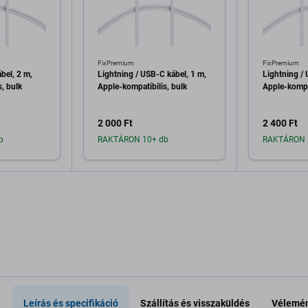
FixPremium
FixPremium
bel, 2 m,
Lightning / USB-C kábel, 1 m,
Lightning / 
, bulk
Apple-kompatibilis, bulk
Apple-kompat
2 000 Ft
2 400 Ft
b
RAKTÁRON 10+ db
RAKTÁRON 
a kosárhoz
Hozzáadás a kosárhoz
Hozzáa
Leírás és specifikáció
Szállítás és visszaküldés
Vélemén