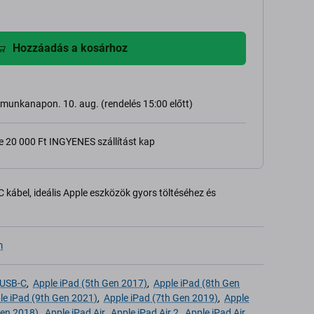
Hozzáadás a kosárhoz
ő munkanapon. 10. aug. (rendelés 15:00 előtt)
e 20 000 Ft INGYENES szállítást kap
 kábel, ideális Apple eszközök gyors töltéséhez és
m
 USB-C
,
Apple iPad (5th Gen 2017)
,
Apple iPad (8th Gen
le iPad (9th Gen 2021)
,
Apple iPad (7th Gen 2019)
,
Apple
Gen 2018)
,
Apple iPad Air
,
Apple iPad Air 2
,
Apple iPad Air