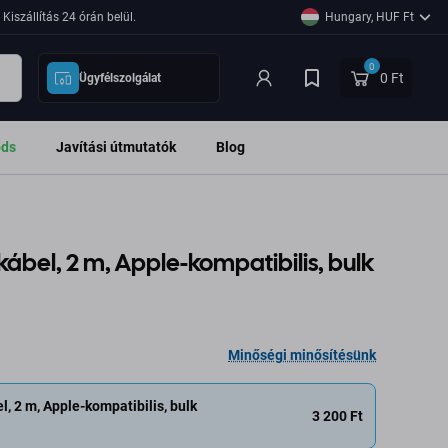
Kiszállítás 24 órán belül.
Hungary, HUF Ft
0
0 Ft
Ügyfélszolgálat
ods
Javítási útmutatók
Blog
kábel, 2 m, Apple-kompatibilis, bulk
Minőségi minősítésünk
l, 2 m, Apple-kompatibilis, bulk
3 200 Ft