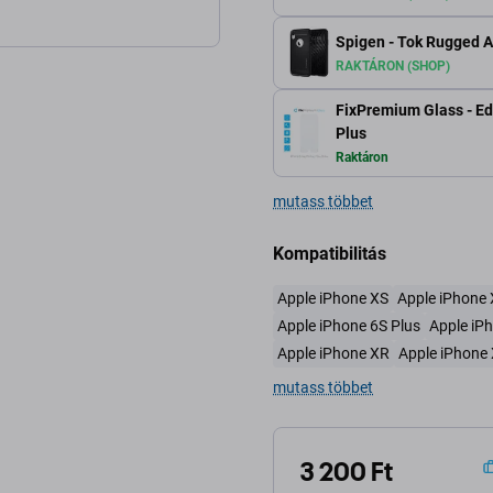
Spigen - Tok Rugged A
RAKTÁRON (SHOP)
FixPremium Glass - Edz
Plus
Raktáron
mutass többet
Kompatibilitás
Apple iPhone XS
Apple iPhone 
Apple iPhone 6S Plus
Apple iP
Apple iPhone XR
Apple iPhone
mutass többet
3 200 Ft