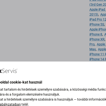
(3rd Gen 2
Apple iPad 
2015)
,
App
iPad Pro 1
iPhone 5S
Apple iPho
iPhone 8
,
A
iPhone XR
Pro
,
Apple
Max
,
Apple
iPhone 11 
iPhone 14 
iPhone SE 
Gen 2020)
iPod Touch
(7th Gen)
,
oldal cookie-kat használ
Apple AirP
Apple AirP
kat tartalom és hirdetések személyre szabására, a közösségi média funkc
sára és a forgalom elemzésére használjuk.
kat a hirdetések személyre szabására is használjuk — további információ
Match-kód
APACC-28
abályzataiban
talál.