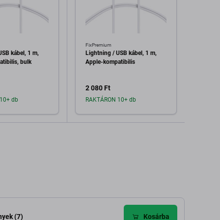
FixPremium
FixPre
USB kábel, 1 m,
Lightning / USB kábel, 1 m,
Lightn
ibilis, bulk
Apple-kompatibilis
Apple-
2 080 Ft
2 320
10+ db
RAKTÁRON 10+ db
Raktá
dás a kosárhoz
Hozzáadás a kosárhoz
H
yek (7)
Kosárba