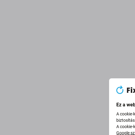
Ez a web
A cookie-
biztosítá
A cookie-
Google sz