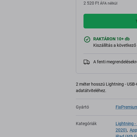
2 520 Ft
ÁFA nélkül
RAKTÁRON 10+ db
Kiszállítás a következ
A fenti megrendelésekr
2 méter hosszú Lightning - USB-C
adatátviteléhez.
Gyártó
FixPremiu
Kategóriák
Lightning -
2020)
,
App
iPad (6th 