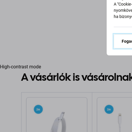
A "Cookie-
nyomkövet
ha bizonyo
Fogad
High-contrast mode
A vásárlók is vásárolna