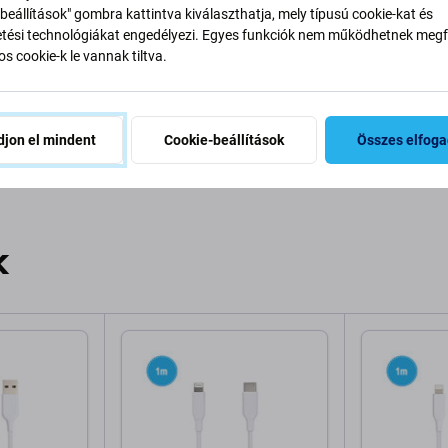
beállítások" gombra kattintva kiválaszthatja, mely típusú cookie-kat és
ési technológiákat engedélyezi. Egyes funkciók nem működhetnek megfe
s cookie-k le vannak tiltva.
Artikel
11002742
Hozzáadás a
jon el mindent
Cookie-beállítások
Összes elfog
kívánságlistához
k