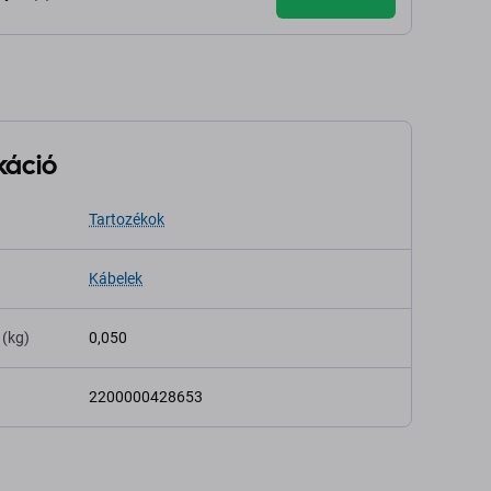
káció
Tartozékok
Kábelek
 (kg)
0,050
2200000428653