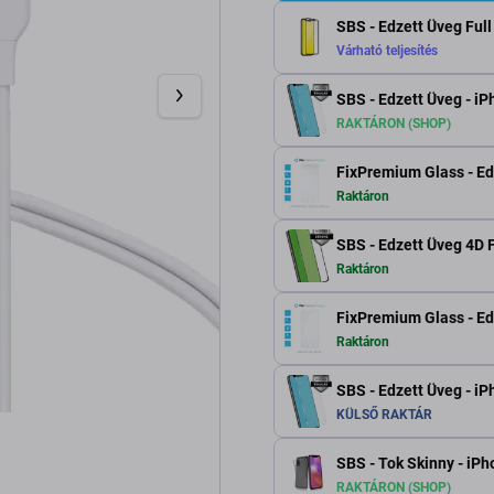
SBS - Edzett Üveg Full
Várható teljesítés
SBS - Edzett Üveg - iP
RAKTÁRON (SHOP)
FixPremium Glass - Edz
Raktáron
SBS - Edzett Üveg 4D F
Raktáron
FixPremium Glass - Edz
Raktáron
SBS - Edzett Üveg - i
KÜLSŐ RAKTÁR
SBS - Tok Skinny - iPh
RAKTÁRON (SHOP)