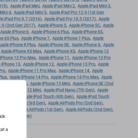
019)
,
Apple iPad Mini
,
Apple iPad Mini 2
,
Apple iPad Mini 3
,
Mini 4
,
Apple iPad Mini 5
,
Apple iPad Pro 12.9 (1st Gen
le iPad Pro 9.7 (2016)
,
Apple iPad Pro 10.5 (2017)
,
Apple
2.9 (2nd Gen 2017)
,
Apple iPhone 5
,
Apple iPhone 5C
,
Apple
,
Apple iPhone 6
,
Apple iPhone 6 Plus
,
Apple iPhone 6S
,
ne 6S Plus
,
Apple iPhone 7
,
Apple iPhone 7 Plus
,
Apple
pple iPhone 8 Plus
,
Apple iPhone SE
,
Apple iPhone X
,
Apple
,
Apple iPhone XS Max
,
Apple iPhone XS
,
Apple iPhone 12
 iPhone 12 Pro Max
,
Apple iPhone 11
,
Apple iPhone 13 Pro
 iPhone 13
,
Apple iPhone 12
,
Apple iPhone 13 Pro
,
Apple
Pro
,
Apple iPhone 11 Pro Max
,
Apple iPhone 14
,
Apple
Plus
,
Apple iPhone 14 Pro
,
Apple iPhone 14 Pro Max
,
Apple
(3rd Gen 2022)
,
Apple iPhone 13 Mini
,
Apple iPhone SE (2nd
,
Apple iPhone 12 Mini
,
Apple iPod Nano (7th Gen)
,
Apple
 (5th Gen)
,
Apple iPod Touch (6th Gen)
,
Apple iPod Touch
Apple AirPods (3rd Gen)
,
Apple AirPods Pro (2nd Gen)
,
ods Max
,
Apple AirPods (1st Gen)
,
Apple AirPods (2nd Gen)
,
ods Pro (1st Gen)
iók
kat a