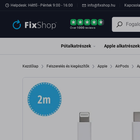
Ugrás az oldal fő részéhez
Helpdesk: Hétfő - Péntek 9:00 - 16:00
info@fixshop.hu
Kapcsola
Over
1000
reviews
Pótalkatrészek
Apple alkatrészek
Kezdőlap
Felszerelés és kiegészítők
Apple
AirPods
A