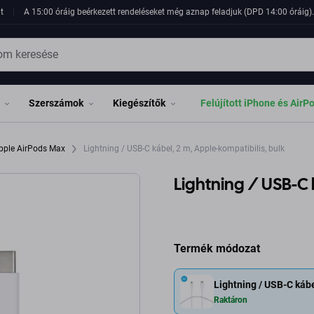
t
A 15:00 óráig beérkezett rendeléseket még aznap feladjuk (DPD 14:00 óráig). 
Szerszámok
Kiegészítők
Felújított iPhone és AirP
pple AirPods Max
Lightning / USB-C kábel, 2 m, Apple-kompatibilis, bulk
Lightning / USB-C 
Termék módozat
Lightning / USB-C kábe
Raktáron