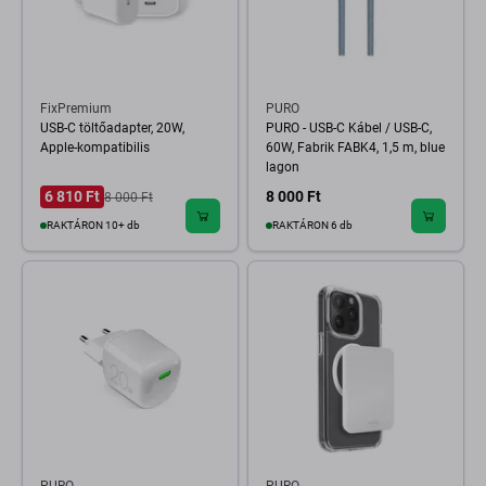
FixPremium
PURO
USB-C töltőadapter, 20W,
PURO - USB-C Kábel / USB-C,
Apple-kompatibilis
60W, Fabrik FABK4, 1,5 m, blue
lagon
6 810 Ft
8 000 Ft
8 000 Ft
RAKTÁRON 10+ db
RAKTÁRON 6 db