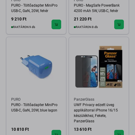
PURO
PURO
PURO - Töltőadapter MiniPro
PURO - MagSafe PowerBank
USB-C, GaN, 20W, fehér
4200 mAh 5W, USB-C, fehér
9 210 Ft
21 220 Ft
RAKTÁRON 9 db
RAKTÁRON 8 db
PURO
PanzerGlass
PURO - Töltőadapter MiniPro
UWF Privacy edzett üveg
USB-C, GaN, 20W, blue lagon
applikátorral iPhone 16/15
készülékhez, Fekete,
PanzerGlass
10 810 Ft
13 610 Ft