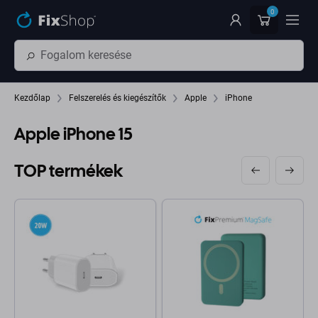
Ugrás az oldal fő részéhez
0
Kezdőlap
Felszerelés és kiegészítők
Apple
iPhone
Apple iPhone 15
TOP termékek