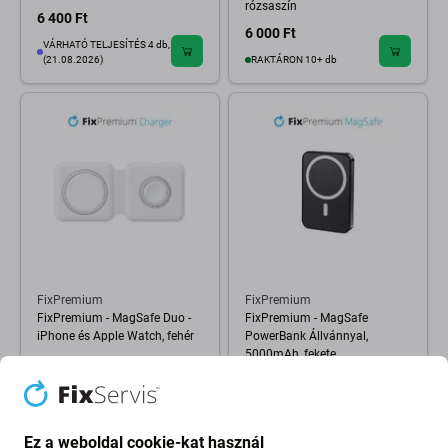
rózsaszín
6 400 Ft
6 000 Ft
VÁRHATÓ TELJESÍTÉS 4 db,
(21.08.2026)
RAKTÁRON 10+ db
FixPremium
FixPremium
FixPremium - MagSafe Duo -
FixPremium - MagSafe
iPhone és Apple Watch, fehér
PowerBank Állvánnyal,
5000mAh, fekete
7 200 Ft
6 400 Ft
RAKTÁRON 1 db
RAKTÁRON 3 db
Ez a weboldal cookie-kat használ