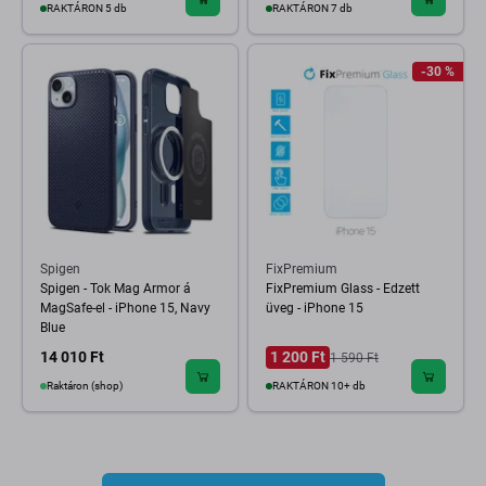
RAKTÁRON 5 db
RAKTÁRON 7 db
-30 %
Spigen
FixPremium
Spigen - Tok Mag Armor á
FixPremium Glass - Edzett
MagSafe-el - iPhone 15, Navy
üveg - iPhone 15
Blue
14 010 Ft
1 200 Ft
1 590 Ft
Raktáron (shop)
RAKTÁRON 10+ db