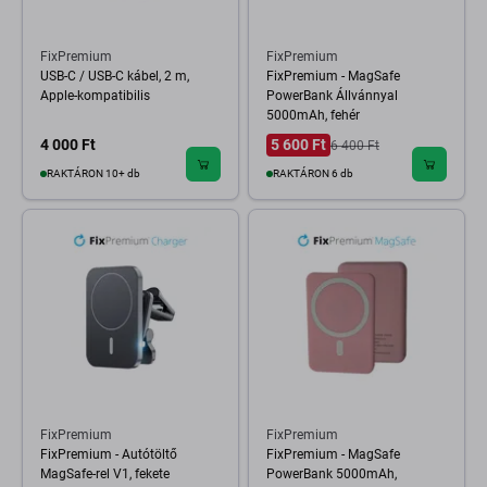
FixPremium
FixPremium
USB-C / USB-C kábel, 2 m,
FixPremium - MagSafe
Apple-kompatibilis
PowerBank Állvánnyal
5000mAh, fehér
4 000 Ft
5 600 Ft
6 400 Ft
RAKTÁRON 10+ db
RAKTÁRON 6 db
FixPremium
FixPremium
FixPremium - Autótöltő
FixPremium - MagSafe
MagSafe-rel V1, fekete
PowerBank 5000mAh,