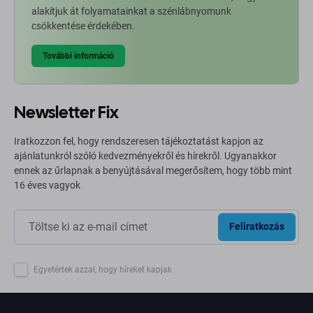
alakítjuk át folyamatainkat a szénlábnyomunk
csökkentése érdekében.
További információ
Newsletter Fix
Iratkozzon fel, hogy rendszeresen tájékoztatást kapjon az
ajánlatunkról szóló kedvezményekről és hírekről. Ugyanakkor
ennek az űrlapnak a benyújtásával megerősítem, hogy több mint
16 éves vagyok
Feliratkozás
Egyetértek azzal, hogy híreket kapjak