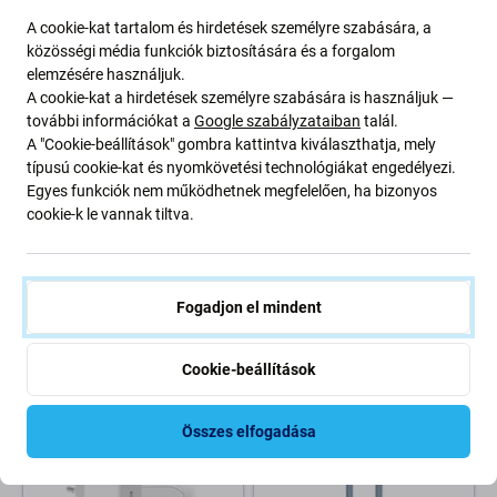
A cookie-kat tartalom és hirdetések személyre szabására, a
közösségi média funkciók biztosítására és a forgalom
elemzésére használjuk.
A cookie-kat a hirdetések személyre szabására is használjuk —
további információkat a
Google szabályzataiban
talál.
A "Cookie-beállítások" gombra kattintva kiválaszthatja, mely
típusú cookie-kat és nyomkövetési technológiákat engedélyezi.
Egyes funkciók nem működhetnek megfelelően, ha bizonyos
cookie-k le vannak tiltva.
FixPremium
FixPremium
FixPremium - MagSafe
FixPremium Glass - Edzett
PowerBank 5000mAh, lila
üveg és hátsó kamera - iPhone
15 és 15 Plus
Fogadjon el mindent
6 000 Ft
1 590 Ft
RAKTÁRON 1 db
RAKTÁRON 2 db
Cookie-beállítások
-20 %
Összes elfogadása