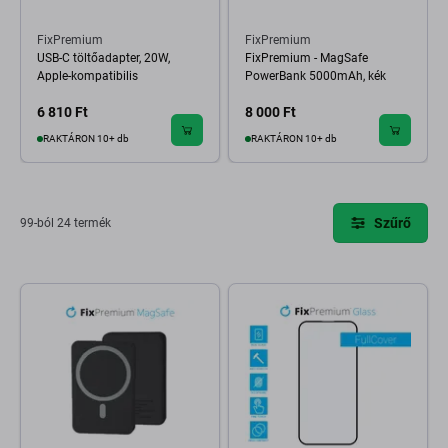
FixPremium
FixPremium
USB-C töltőadapter, 20W,
FixPremium - MagSafe
Apple-kompatibilis
PowerBank 5000mAh, kék
6 810 Ft
8 000 Ft
RAKTÁRON 10+ db
RAKTÁRON 10+ db
Szűrő
99-ból 24 termék