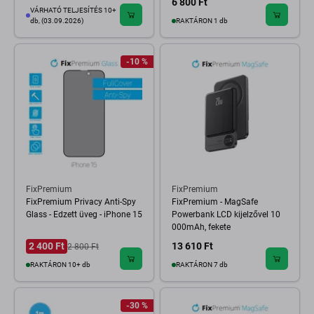
6 800 Ft
VÁRHATÓ TELJESÍTÉS 10+
db, (03.09.2026)
RAKTÁRON 1 db
-10 %
FixPremium
FixPremium
FixPremium Privacy Anti-Spy
FixPremium - MagSafe
Glass - Edzett üveg - iPhone 15
Powerbank LCD kijelzővel 10
000mAh, fekete
2 400 Ft
13 610 Ft
2 800 Ft
RAKTÁRON 10+ db
RAKTÁRON 7 db
-30 %