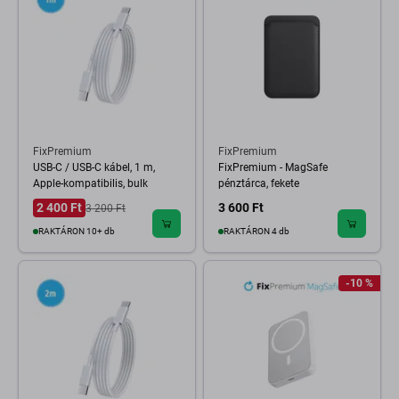
FixPremium
FixPremium
USB-C / USB-C kábel, 1 m,
FixPremium - MagSafe
Apple-kompatibilis, bulk
pénztárca, fekete
2 400 Ft
3 600 Ft
3 200 Ft
RAKTÁRON 10+ db
RAKTÁRON 4 db
-10 %