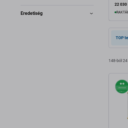
22 030 
RAKTÁ
Eredetiség
K
TOP t
148-ból 24