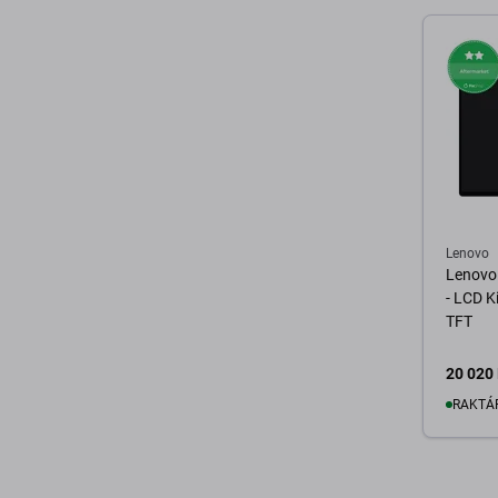
K
Lenovo
Lenovo
- LCD K
TFT
20 020 
RAKTÁ
K