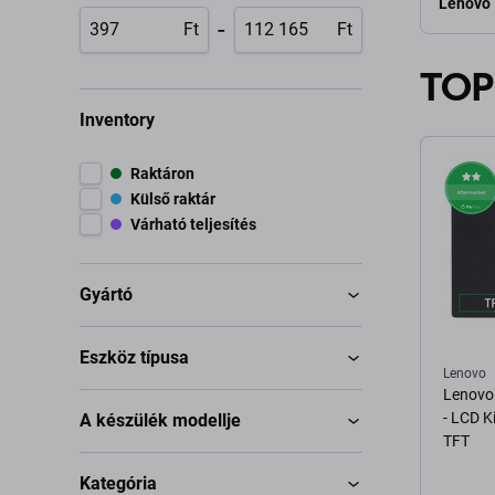
Lenovo
-
Ft
Ft
TOP
Inventory
Raktáron
Külső raktár
Várható teljesítés
Gyártó
Eszköz típusa
Lenovo
Lenovo
- LCD K
A készülék modellje
TFT
Kategória