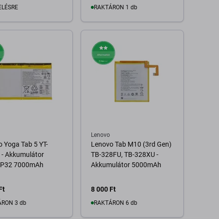
ELÉSRE
RAKTÁRON 1 db
 pálya elérhetősége
Kosárba
Lenovo
 Yoga Tab 5 YT-
Lenovo Tab M10 (3rd Gen)
 - Akkumulátor
TB-328FU, TB-328XU -
P32 7000mAh
Akkumulátor 5000mAh
Ft
8 000 Ft
RON 3 db
RAKTÁRON 6 db