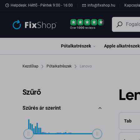
Ugrás az oldal fő részéhez
Helpdesk: Hétfő - Péntek 9:00 - 16:00
info@fixshop.hu
Kapcsola
Over
1000
reviews
Pótalkatrészek
Apple alkatrészek
Kezdőlap
Pótalkatrészek
Lenovo
Le
Szűrő
Szűrés ár szerint
Tab