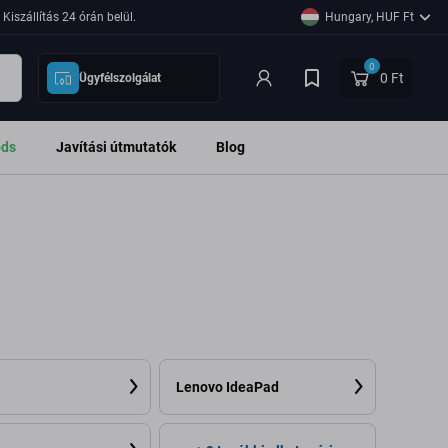
Kiszállítás 24 órán belül.
Hungary, HUF Ft
0
0 Ft
Ügyfélszolgálat
ods
Javítási útmutatók
Blog
Lenovo IdeaPad