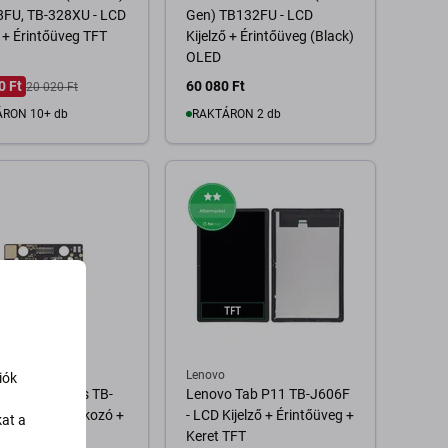
8FU, TB-328XU - LCD
Gen) TB132FU - LCD
ő + Érintőüveg TFT
Kijelző + Érintőüveg (Black)
OLED
0 Ft
60 080 Ft
20 020 Ft
RON 10+ db
RAKTÁRON 2 db
Kosárba
Kosárba
Lenovo
iók
 Tab P11 Plus TB-
Lenovo Tab P11 TB-J606F
- Töltő Csatlakozó +
- LCD Kijelző + Érintőüveg +
kat a
laplap
Keret TFT