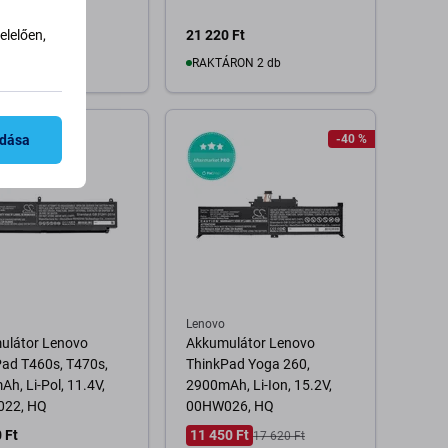
lelően,
Ft
21 220 Ft
RON 4 db
RAKTÁRON 2 db
Kosárba
Kosárba
adása
-40 %
Lenovo
ulátor Lenovo
Akkumulátor Lenovo
ad T460s, T470s,
ThinkPad Yoga 260,
h, Li-Pol, 11.4V,
2900mAh, Li-Ion, 15.2V,
22, HQ
00HW026, HQ
 Ft
11 450 Ft
17 620 Ft