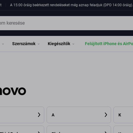
t
A 15:00 óráig beérkezett rendeléseket még aznap feladjuk (DPD 14:00 óráig). 
Szerszámok
Kiegészítők
Felújított iPhone és AirP
novo
A
K