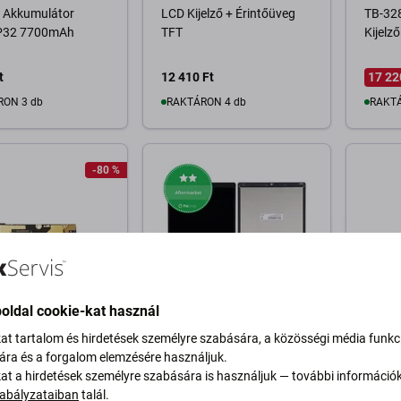
- Akkumulátor
LCD Kijelző + Érintőüveg
TB-32
P32 7700mAh
TFT
Kijelz
t
12 410 Ft
17 22
RON 3 db
RAKTÁRON 4 db
RAKTÁ
osárba
Kosárba
-80 %
oldal cookie-kat használ
Lenovo
Lenovo
kat tartalom és hirdetések személyre szabására, a közösségi média funkc
P2 P2a42 - Töltő
Lenovo Tab M10 TB-X306 -
Lenovo
sára és a forgalom elemzésére használjuk.
ozó + Mikrofon +
LCD Kijelző + Érintőüveg
J616F 
kat a hirdetések személyre szabására is használjuk — további információ
otor PCB Alaplap
TFT
PCB A
abályzataiban
talál.