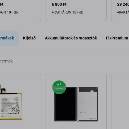
Ft
6 800 Ft
29 240
RON 10+ db
RAKTÁRON 10+ db
RAKTÁ
osárba
Kosárba
ermékek
Kijelző
Akkumulátorok és ragasztók
FixPremium
 termék