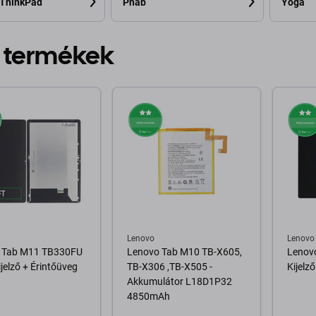
 ThinkPad
Phab
Yoga
 termékek
Lenovo
Lenovo
 Tab M11 TB330FU
Lenovo Tab M10 TB-X605,
Lenovo
ijelző + Érintőüveg
TB-X306 ,TB-X505 -
Kijelz
Akkumulátor L18D1P32
4850mAh