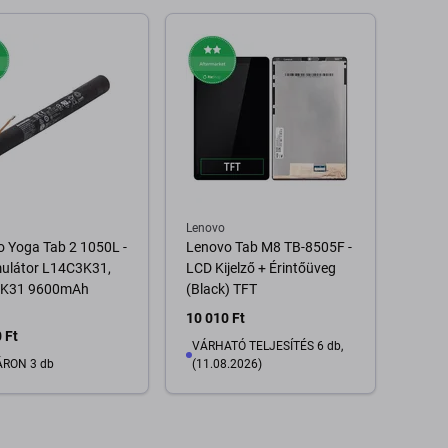
Kosárba
Kosárba
Lenovo
 Yoga Tab 2 1050L -
Lenovo Tab M8 TB-8505F -
ulátor L14C3K31,
LCD Kijelző + Érintőüveg
K31 9600mAh
(Black) TFT
10 010 Ft
 Ft
VÁRHATÓ TELJESÍTÉS 6 db,
RON 3 db
(11.08.2026)
Kosárba