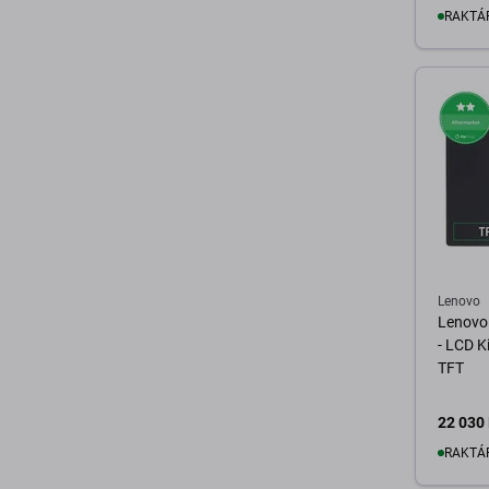
RAKTÁ
K
Lenovo
Lenovo
- LCD K
TFT
22 030 
RAKTÁ