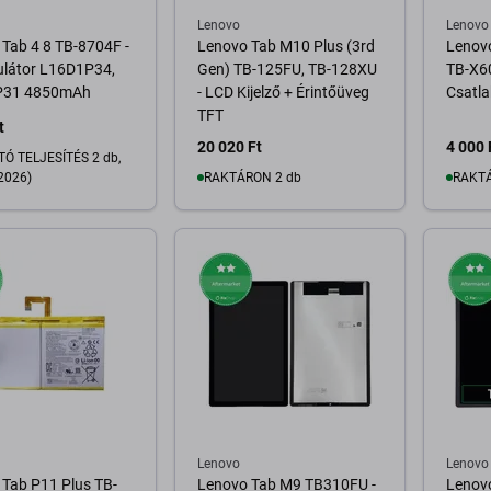
Lenovo
Lenovo
Tab 4 8 TB-8704F -
Lenovo Tab M10 Plus (3rd
Lenov
látor L16D1P34,
Gen) TB-125FU, TB-128XU
TB-X60
P31 4850mAh
- LCD Kijelző + Érintőüveg
Csatla
TFT
t
20 020 Ft
4 000 
Ó TELJESÍTÉS 2 db,
2026)
RAKTÁRON 2 db
RAKTÁ
Kosárba
osárba
Lenovo
Lenovo
Tab P11 Plus TB-
Lenovo Tab M9 TB310FU -
Lenov