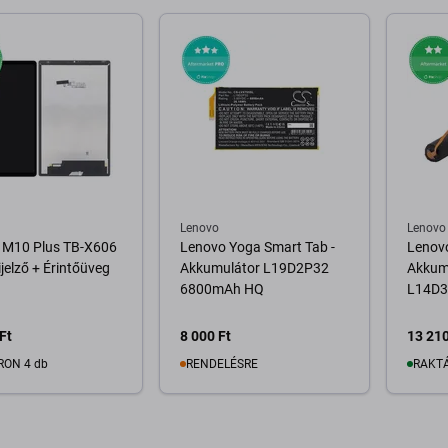
osárba
Kosárba
Lenovo
Lenovo
 M10 Plus TB-X606
Lenovo Yoga Smart Tab -
Lenovo
ijelző + Érintőüveg
Akkumulátor L19D2P32
Akkum
6800mAh HQ
L14D3
Ft
8 000 Ft
13 210
RON 4 db
RENDELÉSRE
RAKTÁ
osárba
A pálya elérhetősége