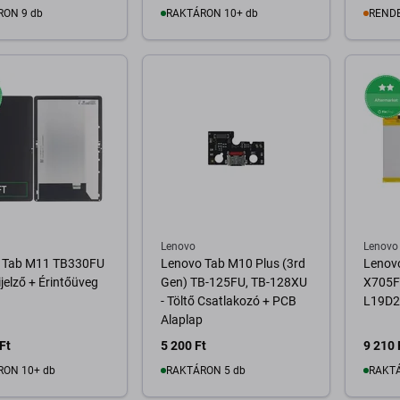
RON 9 db
RAKTÁRON 10+ db
REND
osárba
Kosárba
A
Lenovo
Lenovo
 Tab M11 TB330FU
Lenovo Tab M10 Plus (3rd
Lenovo
ijelző + Érintőüveg
Gen) TB-125FU, TB-128XU
X705F
- Töltő Csatlakozó + PCB
L19D2
Alaplap
Ft
5 200 Ft
9 210 
RON 10+ db
RAKTÁRON 5 db
RAKTÁ