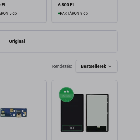
 Ft
6 800 Ft
1 960
RON 5 db
RAKTÁRON 9 db
Kosárba
Kosárba
Original
Rendezés:
Bestsellerek