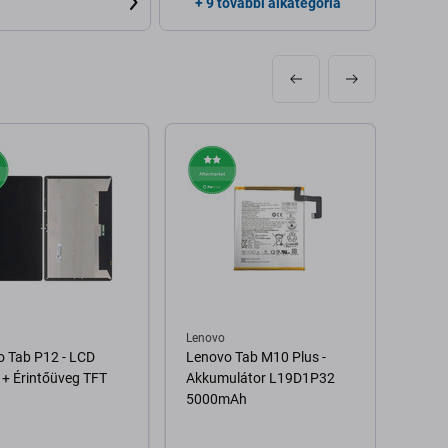
+ 9 további alkategória
Lenovo
Lenov
 Tab P12 - LCD
Lenovo Tab M10 Plus -
Lenov
ő + Érintőüveg TFT
Akkumulátor L19D1P32
J706F
5000mAh
Csatl