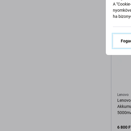
A "Cookie-
400 Ft
nyomkövet
VÁRHAT
ha bizonyo
(01.09.
Fogad
K
Lenovo
Lenovo 
Akkumu
5000m
6 800 F