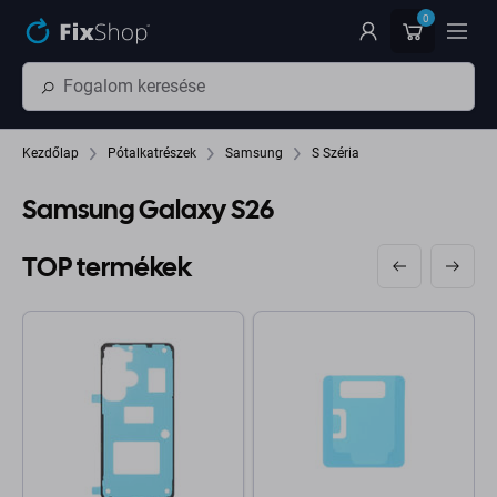
Ugrás az oldal fő részéhez
0
Kezdőlap
Pótalkatrészek
Samsung
S Széria
Samsung Galaxy S26
TOP termékek