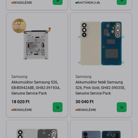
RENDELÉSRE
RAKTÁRON 3 db
Samsung
Samsung
Akkumulátor Samsung S26,
Akkumulátor fedél Samsung
EB-BS942ABE, GH82-39193A,
S26, Pink Gold, GH82-39035E,
Genuine Service Pack
Genuine Service Pack
18 020 Ft
30 040 Ft
RENDELÉSRE
RENDELÉSRE