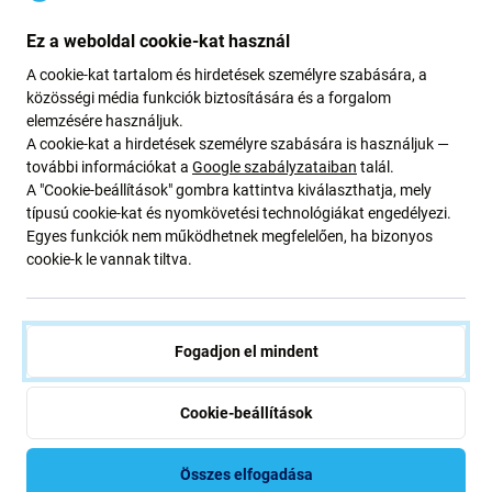
Ez a weboldal cookie-kat használ
Samsung
Samsung
Felső hangszóró Samsung
Hangszóró Samsung S26,
A cookie-kat tartalom és hirdetések személyre szabására, a
S26, GH97-31457A, Genuine
GH96-20823A, Genuine
közösségi média funkciók biztosítására és a forgalom
Service Pack
Service Pack
elemzésére használjuk.
96 140 Ft
14 010 Ft
A cookie-kat a hirdetések személyre szabására is használjuk —
további információkat a
Google szabályzataiban
talál.
RENDELÉSRE
RENDELÉSRE
A "Cookie-beállítások" gombra kattintva kiválaszthatja, mely
típusú cookie-kat és nyomkövetési technológiákat engedélyezi.
Egyes funkciók nem működhetnek megfelelően, ha bizonyos
cookie-k le vannak tiltva.
Fogadjon el mindent
Cookie-beállítások
Samsung
Samsung
Töltő csatlakozó SIM-
Hátsó kamera 50 MP Wide
Összes elfogadása
olvasóval és panellel
Samsung S26, GH96-20592A,