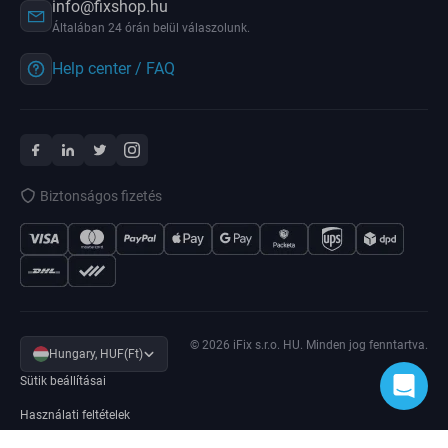
info@fixshop.hu
Általában 24 órán belül válaszolunk.
Help center / FAQ
Biztonságos fizetés
© 2026 iFix s.r.o. HU. Minden jog fenntartva.
Hungary, HUF(Ft)
Sütik beállításai
Használati feltételek