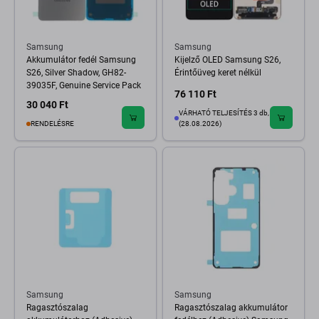
Samsung
Samsung
Akkumulátor fedél Samsung
Kijelző OLED Samsung S26,
S26, Silver Shadow, GH82-
Érintőüveg keret nélkül
39035F, Genuine Service Pack
76 110 Ft
30 040 Ft
VÁRHATÓ TELJESÍTÉS 3 db,
RENDELÉSRE
(28.08.2026)
Samsung
Samsung
Ragasztószalag
Ragasztószalag akkumulátor