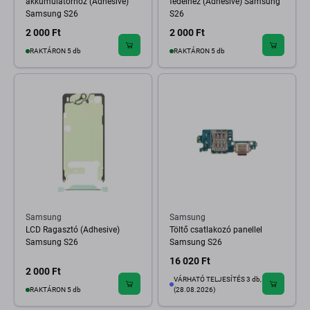
akkumulátorhoz (Adhesive)
fedélhez (Adhesive) Samsung
Samsung S26
S26
2 000 Ft
2 000 Ft
RAKTÁRON 5 db
RAKTÁRON 5 db
Samsung
Samsung
LCD Ragasztó (Adhesive)
Töltő csatlakozó panellel
Samsung S26
Samsung S26
16 020 Ft
2 000 Ft
VÁRHATÓ TELJESÍTÉS 3 db,
RAKTÁRON 5 db
(28.08.2026)