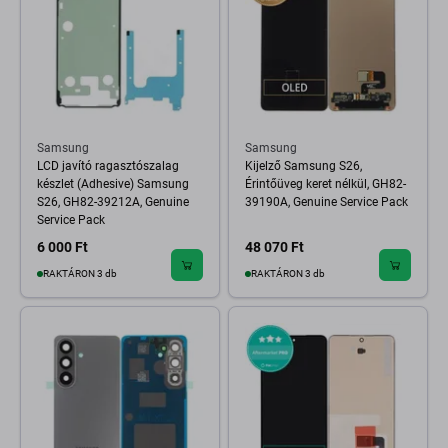
Samsung
Samsung
LCD javító ragasztószalag
Kijelző Samsung S26,
készlet (Adhesive) Samsung
Érintőüveg keret nélkül, GH82-
S26, GH82-39212A, Genuine
39190A, Genuine Service Pack
Service Pack
6 000 Ft
48 070 Ft
RAKTÁRON 3 db
RAKTÁRON 3 db