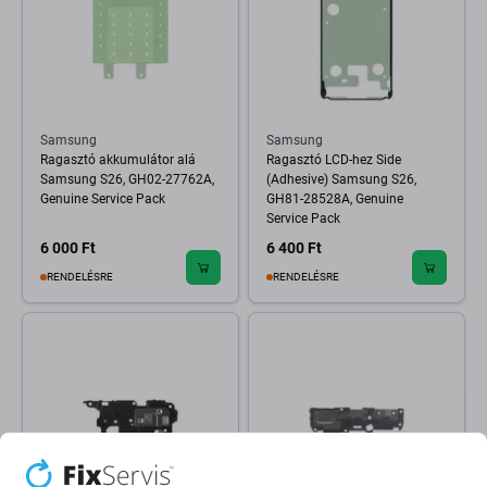
Samsung
Samsung
Ragasztó akkumulátor alá
Ragasztó LCD-hez Side
Samsung S26, GH02-27762A,
(Adhesive) Samsung S26,
Genuine Service Pack
GH81-28528A, Genuine
Service Pack
6 000 Ft
6 400 Ft
RENDELÉSRE
RENDELÉSRE