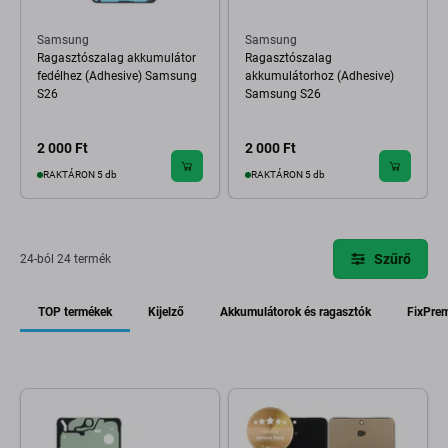
Samsung
Samsung
Ragasztószalag akkumulátor
Ragasztószalag
fedélhez (Adhesive) Samsung
akkumulátorhoz (Adhesive)
S26
Samsung S26
2 000 Ft
2 000 Ft
RAKTÁRON 5 db
RAKTÁRON 5 db
Szűrő
24-ból 24 termék
TOP termékek
Kijelző
Akkumulátorok és ragasztók
FixPre