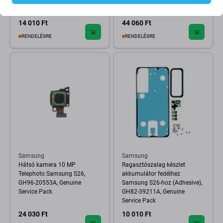
Samsung S26, GH96-20820A,
Genuine Service Pack
Genuine Service Pack
14 010 Ft
44 060 Ft
RENDELÉSRE
RENDELÉSRE
Samsung
Samsung
Hátsó kamera 10 MP
Ragasztószalag készlet
Telephoto Samsung S26,
akkumulátor fedélhez
GH96-20553A, Genuine
Samsung S26-hoz (Adhesive),
Service Pack
GH82-39211A, Genuine
Service Pack
24 030 Ft
10 010 Ft