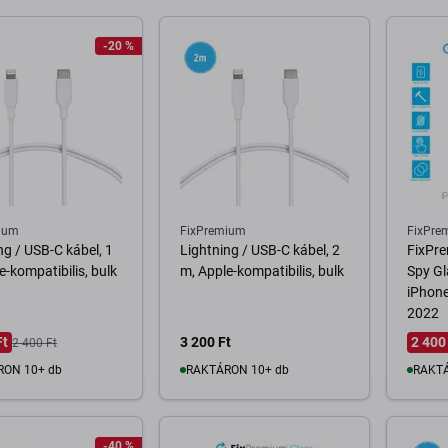
-20 %
ium
FixPremium
FixPre
ng / USB-C kábel, 1
Lightning / USB-C kábel, 2
FixPre
e-kompatibilis, bulk
m, Apple-kompatibilis, bulk
Spy Gl
iPhone
2022
Ft
3 200 Ft
2 400
2 400 Ft
RON 10+ db
RAKTÁRON 10+ db
RAKTÁ
osárba
Kosárba
-40 %