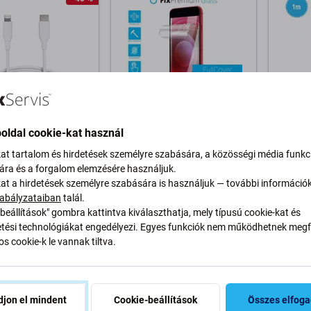
ium
FixPremium
FixPre
oldal cookie-kat használ
ng / USB-C kábel, 2
FixPremium HydroGel HD
Lightn
kat tartalom és hirdetések személyre szabására, a közösségi média funkc
e-kompatibilis
Védőfólia - iPhone 6, 6s, 7,
Apple-
sára és a forgalom elemzésére használjuk.
8, SE 2020 és SE 2022
kat a hirdetések személyre szabására is használjuk — további információ
Ft
2 000 Ft
2 080
4 000 Ft
abályzataiban
talál.
RON 6 db
RAKTÁRON 10+ db
RAKTÁ
beállítások" gombra kattintva kiválaszthatja, mely típusú cookie-kat és
ési technológiákat engedélyezi. Egyes funkciók nem működhetnek megfe
s cookie-k le vannak tiltva.
osárba
Kosárba
-10 %
jon el mindent
Cookie-beállítások
Összes elfog