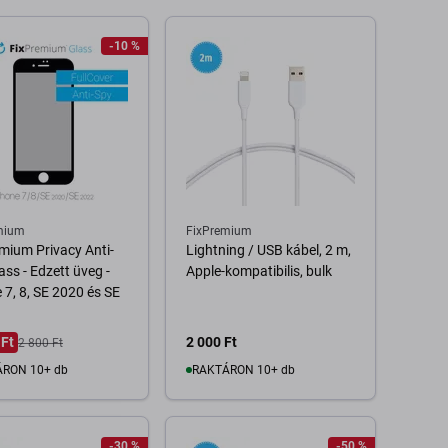
-10 %
mium
FixPremium
mium Privacy Anti-
Lightning / USB kábel, 2 m,
ass - Edzett üveg -
Apple-kompatibilis, bulk
 7, 8, SE 2020 és SE
 Ft
2 000 Ft
2 800 Ft
RON 10+ db
RAKTÁRON 10+ db
Kosárba
Kosárba
-30 %
-50 %