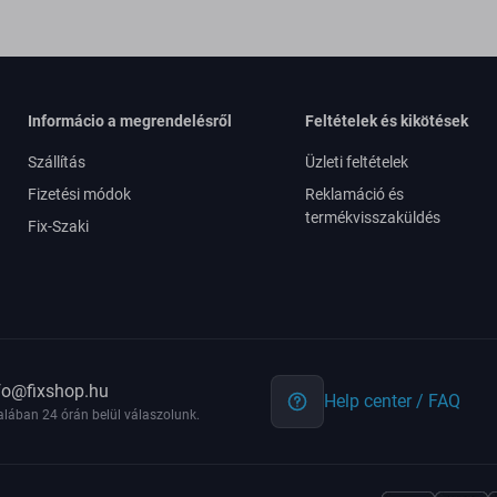
Informácio a megrendelésről
Feltételek és kikötések
Szállítás
Üzleti feltételek
Fizetési módok
Reklamáció és
termékvisszaküldés
Fix-Szaki
fo@fixshop.hu
Help center / FAQ
alában 24 órán belül válaszolunk.