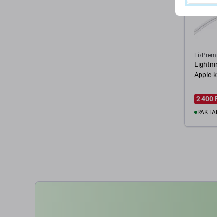
FixPrem
Lightni
Apple-k
2 400 
RAKTÁ
K