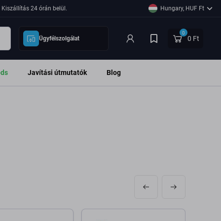
Kiszállítás 24 órán belül.
Hungary, HUF Ft
0
0 Ft
Ügyfélszolgálat
ods
Javítási útmutatók
Blog