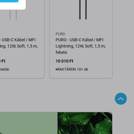
PURO
 USB-C Kábel / MFI
PURO - USB-C Kábel / MFI
ing, 12W, Soft, 1,5 m,
Lightning, 12W, Soft, 1,5 m,
fekete
 Ft
10 010 Ft
raktár
RAKTÁRON 10+ db
Kosárba
Kosárba