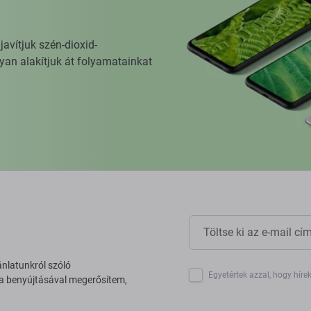
vítjuk szén-dioxid-
yan alakítjuk át folyamatainkat
ánlatunkról szóló
Egyetértek azzal, hogy híre
 a benyújtásával megerősítem,