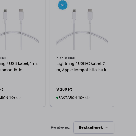
mium
FixPremium
FixPr
ing / USB kábel, 1 m,
Lightning / USB-C kábel, 2
Light
kompatibilis
m, Apple-kompatibilis, bulk
m, Ap
Ft
3 200 Ft
2 320
RON 10+ db
RAKTÁRON 10+ db
Kosárba
Kosárba
Rendezés:
Bestsellerek