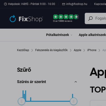
Ugrás az oldal fő részéhez
Helpdesk: Hétfő - Péntek 9:00 - 16:00
info@fixshop.hu
Kapcsola
Over
1000
reviews
Pótalkatrészek
Apple alkatrészek
Kezdőlap
Felszerelés és kiegészítők
Apple
iPhone
Ap
App
Szűrő
Szűrés ár szerint
TOP