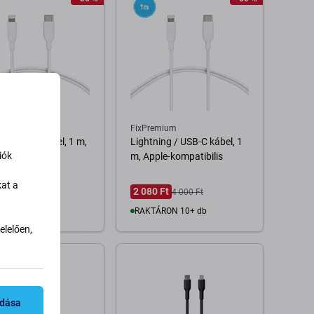
mium
FixPremium
ing / USB kábel, 1 m,
Lightning / USB-C kábel, 1
iók
kompatibilis
m, Apple-kompatibilis
kat a
 Ft
2 080 Ft
2 800 Ft
4 000 Ft
RON 10+ db
RAKTÁRON 10+ db
lelően,
Kosárba
Kosárba
adása