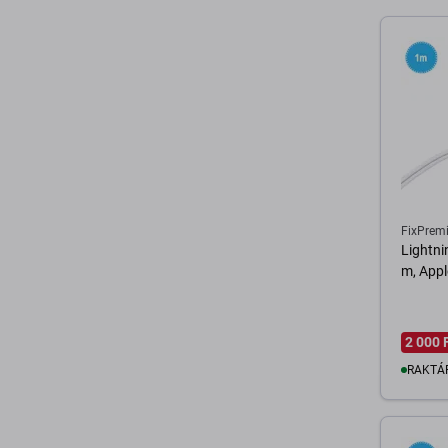
FixPrem
Lightni
m, Appl
2 000 
RAKTÁ
K