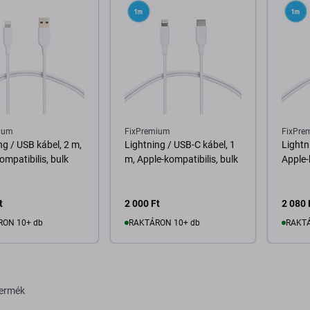
ium
FixPremium
FixPre
ng / USB kábel, 2 m,
Lightning / USB-C kábel, 1
Lightn
ompatibilis, bulk
m, Apple-kompatibilis, bulk
Apple-
t
2 000 Ft
2 080 
RON 10+ db
RAKTÁRON 10+ db
RAKTÁ
osárba
Kosárba
termék