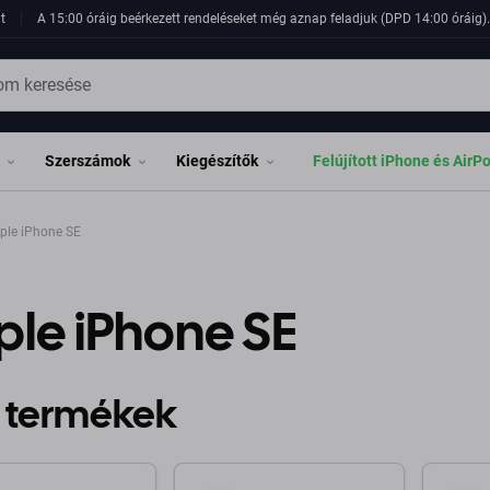
t
A 15:00 óráig beérkezett rendeléseket még aznap feladjuk (DPD 14:00 óráig). 
Szerszámok
Kiegészítők
Felújított iPhone és AirP
ple iPhone SE
le iPhone SE
 termékek