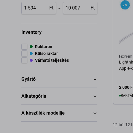
-
Ft
Ft
Inventory
Raktáron
Külső raktár
FixPrem
Várható teljesítés
Lightni
Apple-k
Gyártó
2 000 F
Alkategória
RAKTÁ
A készülék modellje
K
12-ból 12 