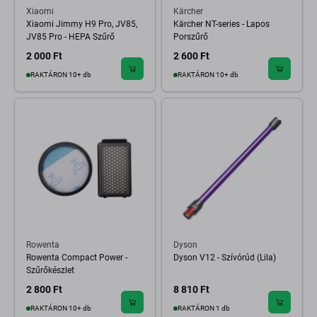
Xiaomi
Kärcher
Xiaomi Jimmy H9 Pro, JV85,
Kärcher NT-series - Lapos
JV85 Pro - HEPA Szűrő
Porszűrő
2 000 Ft
2 600 Ft
RAKTÁRON 10+ db
RAKTÁRON 10+ db
Rowenta
Dyson
Rowenta Compact Power -
Dyson V12 - Szívórúd (Lila)
Szűrőkészlet
2 800 Ft
8 810 Ft
RAKTÁRON 10+ db
RAKTÁRON 1 db