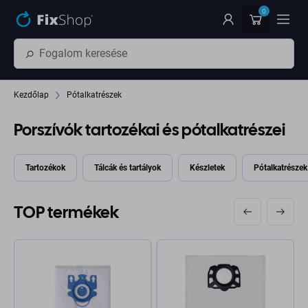
Ugrás az oldal fő részéhez
0
Kezdőlap
Pótalkatrészek
Porszívók tartozékai és pótalkatrészei
Tartozékok
Tálcák és tartályok
Készletek
Pótalkatrészek
TOP termékek