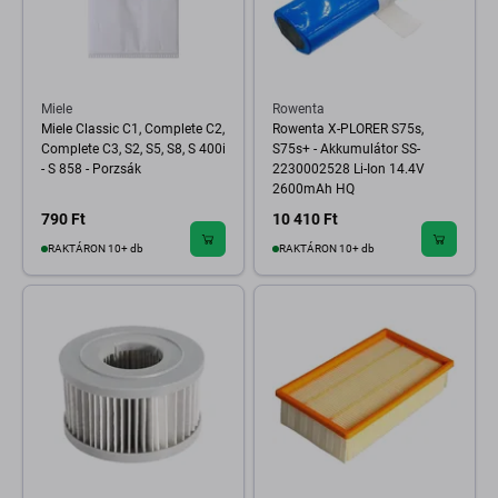
Miele
Rowenta
Miele Classic C1, Complete C2,
Rowenta X-PLORER S75s,
Complete C3, S2, S5, S8, S 400i
S75s+ - Akkumulátor SS-
- S 858 - Porzsák
2230002528 Li-Ion 14.4V
2600mAh HQ
790 Ft
10 410 Ft
RAKTÁRON 10+ db
RAKTÁRON 10+ db