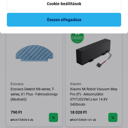
14.4V 5600mAh
Cookie-beállítások
15 620 Ft
1 590 Ft
RAKTÁRON 10+ db
RAKTÁRON 10+ db
Összes elfogadása
Ecovacs
Xiaomi
Ecovacs Deebot N8-series, T-
Xiaomi Mi Robot Vacuum Mop
series, X1 Plus - Felmosórongy
Pro (P) - Akkumulátor
(Mosható)
STYTJ02YM Li-Ion 14.8V
3400mAh
790 Ft
18 020 Ft
RAKTÁRON 6 db
RAKTÁRON 10+ db