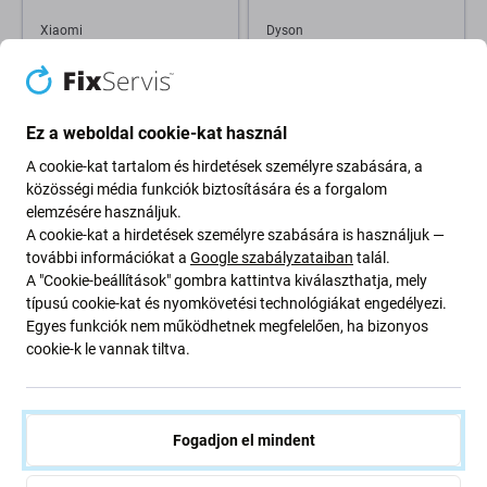
Xiaomi
Dyson
Xiaomi Roborock S7-series, S8-
Dyson V12 - Szívórúd
series, Q5-series, Q7-series, Q8
(Narancssárga)
Max+ - Porzsák
8 810 Ft
790 Ft
Ez a weboldal cookie-kat használ
VÁRHATÓ TELJESÍTÉS 10+
RAKTÁRON 10+ db
db, (03.09.2026)
A cookie-kat tartalom és hirdetések személyre szabására, a
közösségi média funkciók biztosítására és a forgalom
elemzésére használjuk.
A cookie-kat a hirdetések személyre szabására is használjuk —
további információkat a
Google szabályzataiban
talál.
A "Cookie-beállítások" gombra kattintva kiválaszthatja, mely
típusú cookie-kat és nyomkövetési technológiákat engedélyezi.
Egyes funkciók nem működhetnek megfelelően, ha bizonyos
cookie-k le vannak tiltva.
Xiaomi
Rowenta
Xiaomi Mi Robot Vacuum Mop
Rowenta Compact Power -
Fogadjon el mindent
2 (Mijia 2C), 2 Pro -
HEPA Porszűrő ZR903501
Akkumulátor D099-4S2P Li-Ion