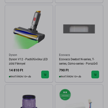
Dyson
Ecovacs
Dyson V12 - Padlófúvóka LED
Ecovacs Deebot N-series, T-
zöld Fénnyel
series, Ozmo-series - Porszűrő
14 810 Ft
790 Ft
RAKTÁRON 10+ db
RAKTÁRON 10+ db