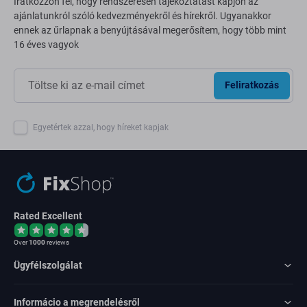
Iratkozzon fel, hogy rendszeresen tájékoztatást kapjon az
ajánlatunkról szóló kedvezményekről és hírekről. Ugyanakkor
ennek az űrlapnak a benyújtásával megerősítem, hogy több mint
16 éves vagyok
Feliratkozás
Egyetértek azzal, hogy híreket kapjak
Rated Excellent
Over
1000
reviews
Ügyfélszolgálat
Informácio a megrendelésről