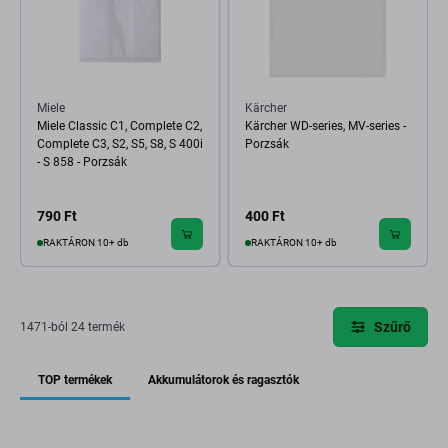
Miele
Kärcher
Miele Classic C1, Complete C2,
Kärcher WD-series, MV-series -
Complete C3, S2, S5, S8, S 400i
Porzsák
- S 858 - Porzsák
790 Ft
400 Ft
RAKTÁRON 10+ db
RAKTÁRON 10+ db
Szűrő
1471-ból 24 termék
TOP termékek
Akkumulátorok és ragasztók