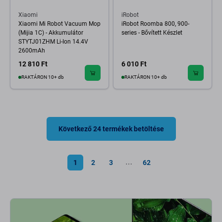
Xiaomi
iRobot
Xiaomi Mi Robot Vacuum Mop
iRobot Roomba 800, 900-
(Mijia 1C) - Akkumulátor
series - Bővített Készlet
STYTJ01ZHM Li-Ion 14.4V
2600mAh
12 810 Ft
6 010 Ft
RAKTÁRON 10+ db
RAKTÁRON 10+ db
Következő 24 termékek betöltése
1
2
3
62
⋯