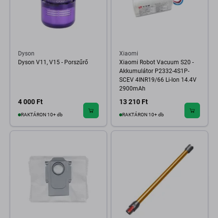
Dyson
Xiaomi
Dyson V11, V15 - Porszűrő
Xiaomi Robot Vacuum S20 -
Akkumulátor P2332-4S1P-
SCEV 4INR19/66 Li-Ion 14.4V
2900mAh
4 000 Ft
13 210 Ft
RAKTÁRON 10+ db
RAKTÁRON 10+ db