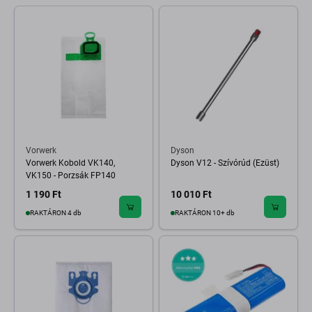
Vorwerk
Dyson
Vorwerk Kobold VK140,
Dyson V12 - Szívórúd (Ezüst)
VK150 - Porzsák FP140
1 190 Ft
10 010 Ft
RAKTÁRON 4 db
RAKTÁRON 10+ db