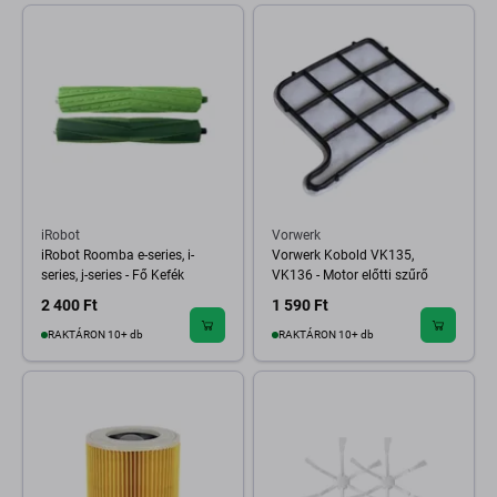
iRobot
Vorwerk
iRobot Roomba e-series, i-
Vorwerk Kobold VK135,
series, j-series - Fő Kefék
VK136 - Motor előtti szűrő
2 400 Ft
1 590 Ft
RAKTÁRON 10+ db
RAKTÁRON 10+ db