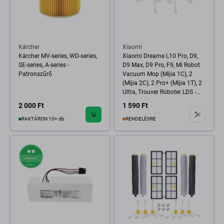
Kärcher
Xiaomi
Kärcher MV-series, WD-series,
Xiaomi Dreame L10 Pro, D9,
SE-series, A-series -
D9 Max, D9 Pro, F9, Mi Robot
Patronszűrő
Vacuum Mop (Mijia 1C), 2
(Mijia 2C), 2 Pro+ (Mijia 1T), 2
Ultra, Trouver Roboter LDS -
Többkarú Oldalkefe (2db)
2 000 Ft
1 590 Ft
RAKTÁRON 10+ db
RENDELÉSRE