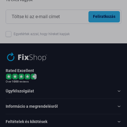
Feliratkozás
Egyetértek azzal, hogy híreket kapjak
Rated Excellent
Over
1000
reviews
Ügyfélszolgálat
Informácio a megrendelésről
Feltételek és kikötések