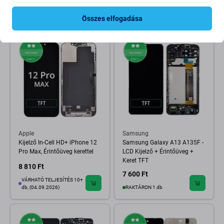
8 000 Ft
8 810 Ft
RAKTÁRON 10+ db
RAKTÁRON 10+ db
Összes elfogadása
Apple
Samsung
Kijelző In-Cell HD+ iPhone 12
Samsung Galaxy A13 A135F -
Pro Max, Érintőüveg kerettel
LCD Kijelző + Érintőüveg +
Keret TFT
8 810 Ft
7 600 Ft
VÁRHATÓ TELJESÍTÉS 10+
db, (04.09.2026)
RAKTÁRON 1 db