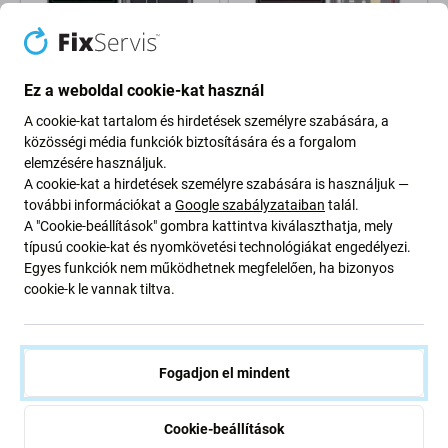
Apple
Apple
Kijelző iPhone XS, Érintőüveg
Kijelző iPhone 11, Érintőüveg
Ez a weboldal cookie-kat használ
kerettel
kerettel, Refurbished
6 400 Ft
14 010 Ft
A cookie-kat tartalom és hirdetések személyre szabására, a
közösségi média funkciók biztosítására és a forgalom
RAKTÁRON 10+ db
RAKTÁRON 10+ db
elemzésére használjuk.
A cookie-kat a hirdetések személyre szabására is használjuk —
további információkat a
Google szabályzataiban
talál.
A "Cookie-beállítások" gombra kattintva kiválaszthatja, mely
típusú cookie-kat és nyomkövetési technológiákat engedélyezi.
Egyes funkciók nem működhetnek megfelelően, ha bizonyos
cookie-k le vannak tiltva.
Fogadjon el mindent
Apple
Apple
Kijelző In-Cell HD+ iPhone 11
Kijelző In-Cell HD+ iPhone 13
Pro, Érintőüveg kerettel
Mini, Érintőüveg kerettel
Cookie-beállítások