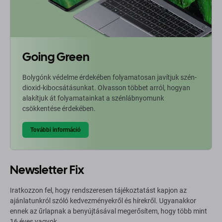
Going Green
Bolygónk védelme érdekében folyamatosan javítjuk szén-
dioxid-kibocsátásunkat. Olvasson többet arról, hogyan
alakítjuk át folyamatainkat a szénlábnyomunk
csökkentése érdekében.
További információ
Newsletter Fix
Iratkozzon fel, hogy rendszeresen tájékoztatást kapjon az
ajánlatunkról szóló kedvezményekről és hírekről. Ugyanakkor
ennek az űrlapnak a benyújtásával megerősítem, hogy több mint
16 éves vagyok