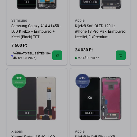
Samsung
Apple
Samsung Galaxy A14 A145R -
Kijelző Soft OLED 120Hz
LCD Kijelző + Érintőüveg +
iPhone 13 Pro Max, Érintőüveg
Keret (Black) TFT
kerettel, FixPremium
7 600 Ft
24 030 Ft
VÁRHATÓ TELJESÍTÉS 10+
db, (21.08.2026)
RAKTÁRON 8 db
Xiaomi
Apple