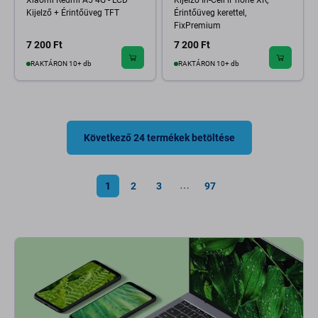
Xiaomi Redmi A5 4G - LCD
Kijelző In-Cell iPhone XR,
Kijelző + Érintőüveg TFT
Érintőüveg kerettel,
FixPremium
7 200 Ft
7 200 Ft
RAKTÁRON 10+ db
RAKTÁRON 10+ db
Következő 24 termékek betöltése
1
2
3
97
⋯