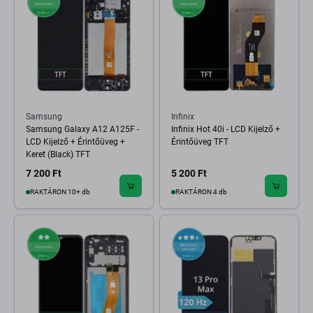
Samsung
Infinix
Samsung Galaxy A12 A125F -
Infinix Hot 40i - LCD Kijelző +
LCD Kijelző + Érintőüveg +
Érintőüveg TFT
Keret (Black) TFT
7 200 Ft
5 200 Ft
RAKTÁRON 10+ db
RAKTÁRON 4 db