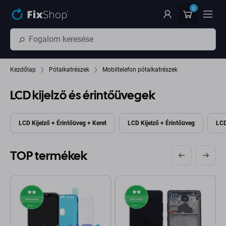
Ugrás az oldal fő részéhez
0
Kezdőlap
Pótalkatrészek
Mobiltelefon pótalkatrészek
LCD kijelző és érintőüvegek
LCD Kijelző + Érintőüveg + Keret
LCD Kijelző + Érintőüveg
LCD
TOP termékek