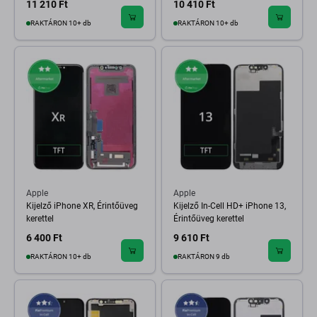
11 210 Ft
10 410 Ft
RAKTÁRON 10+ db
RAKTÁRON 10+ db
Apple
Apple
Kijelző iPhone XR, Érintőüveg
Kijelző In-Cell HD+ iPhone 13,
kerettel
Érintőüveg kerettel
6 400 Ft
9 610 Ft
RAKTÁRON 10+ db
RAKTÁRON 9 db