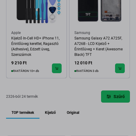
Apple
Samsung
Kijelző In-Cell HD+ iPhone 11,
Samsung Galaxy A72 A725F,
Érintőüveg kerettel, Ragasztó
A726B - LCD Kijelző +
(Adhesive), Edzett üveg,
Érintőüveg + Keret (Awesome
Szerszámok
Black) TFT
9 210 Ft
12 010 Ft
RAKTÁRON 10+ db
RAKTÁRON 3 db
Szűrő
2326-ból 24 termék
TOP termékek
Kijelző
Original