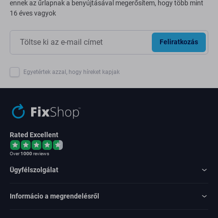
ennek az űrlapnak a benyújtásával megerősítem, hogy több mint
16 éves vagyok
Feliratkozás
Egyetértek azzal, hogy híreket kapjak
Rated Excellent
Over
1000
reviews
Ügyfélszolgálat
Informácio a megrendelésről