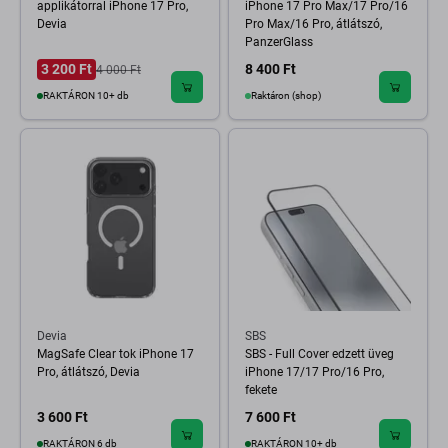
applikátorral iPhone 17 Pro,
iPhone 17 Pro Max/17 Pro/16
Devia
Pro Max/16 Pro, átlátszó,
PanzerGlass
3 200 Ft
8 400 Ft
4 000 Ft
RAKTÁRON 10+ db
Raktáron (shop)
Devia
SBS
MagSafe Clear tok iPhone 17
SBS - Full Cover edzett üveg
Pro, átlátszó, Devia
iPhone 17/17 Pro/16 Pro,
fekete
3 600 Ft
7 600 Ft
RAKTÁRON 6 db
RAKTÁRON 10+ db