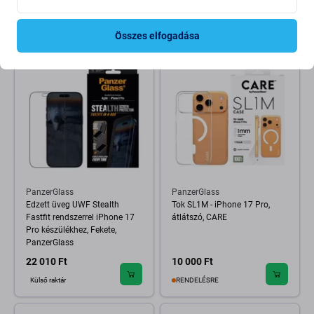
18 010 Ft
21 210 Ft
RENDELÉSRE
RENDELÉSRE
Összes elfogadása
PanzerGlass
PanzerGlass
Edzett üveg UWF Stealth
Tok SL1M - iPhone 17 Pro,
Fastfit rendszerrel iPhone 17
átlátszó, CARE
Pro készülékhez, Fekete,
PanzerGlass
22 010 Ft
10 000 Ft
Külső raktár
RENDELÉSRE