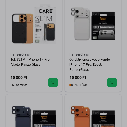
PanzerGlass
PanzerGlass
Tok SL1M - iPhone 17 Pro,
Objektívlencse védő Fender
fekete, PanzerGlass
iPhone 17 Pro, Ezüst,
PanzerGlass
10 000 Ft
10 000 Ft
Külső raktár
RENDELÉSRE