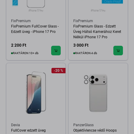
FixPremium
FixPremium
FixPremium FullCover Glass -
FixPremium Glass - Edzett
Edzett üveg - iPhone 17 Pro
Üveg Hátsó Kamerához Keret
Nélkül iPhone 17 Pro
2 200 Ft
3 000 Ft
RAKTÁRON 10+ db
RAKTÁRON 4 db
-20 %
Devia
PanzerGlass
FullCover edzett üveg
Objektívlencse védő Hoops