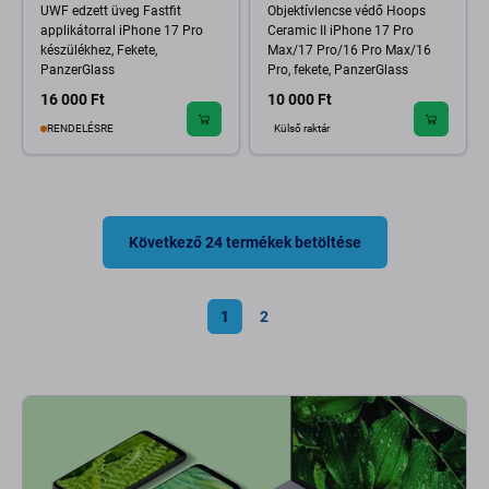
UWF edzett üveg Fastfit
Objektívlencse védő Hoops
applikátorral iPhone 17 Pro
Ceramic II iPhone 17 Pro
készülékhez, Fekete,
Max/17 Pro/16 Pro Max/16
PanzerGlass
Pro, fekete, PanzerGlass
16 000 Ft
10 000 Ft
RENDELÉSRE
Külső raktár
Következő 24 termékek betöltése
1
2