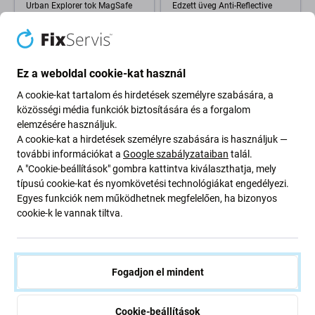
Urban Explorer tok MagSafe
Edzett üveg Anti-Reflective
támogatással iPhone 17 Pro
applikátorral iPhone 17 Pro
készülékhez, Fehér, CARE
készülékhez, Fekete,
PanzerGlass
14 000 Ft
18 010 Ft
Ez a weboldal cookie-kat használ
Külső raktár
RENDELÉSRE
A cookie-kat tartalom és hirdetések személyre szabására, a
közösségi média funkciók biztosítására és a forgalom
elemzésére használjuk.
A cookie-kat a hirdetések személyre szabására is használjuk —
további információkat a
Google szabályzataiban
talál.
A "Cookie-beállítások" gombra kattintva kiválaszthatja, mely
típusú cookie-kat és nyomkövetési technológiákat engedélyezi.
Egyes funkciók nem működhetnek megfelelően, ha bizonyos
cookie-k le vannak tiltva.
PanzerGlass
PanzerGlass
Bundle Essentials 2 az 1-ben
Edzett üveg UWF Ceramic II
Fogadjon el mindent
iPhone 17 Pro készülékhez,
applikátorral iPhone 17 Pro
PanzerGlass
készülékhez, Fekete,
PanzerGlass
Cookie-beállítások