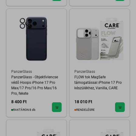
PanzerGlass
PanzerGlass
PanzerGlass - Objektívlencse
FLOW tok MagSafe
védő Hoops iPhone 17 Pro
támogatással iPhone 17 Pro
Max/17 Pro/16 Pro Max/16
készülékhez, Vanilla, CARE
Pro, fekete
8 400 Ft
18 010 Ft
RAKTÁRON 8 db
RENDELÉSRE