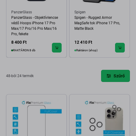
PanzerGlass
Spigen
PanzerGlass - Objektívlencse
Spigen - Rugged Armor
védő Hoops iPhone 17 Pro
MagSafe tok iPhone 17 Pro,
Max/17 Pro/16 Pro Max/16
Matte Black
Pro, fekete
8 400 Ft
12 410 Ft
RAKTÁRON 8 db
Raktáron (shop)
Szűrő
48-ból 24 termék