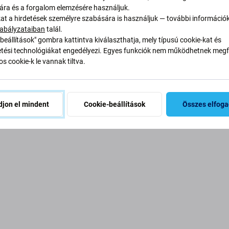
sára és a forgalom elemzésére használjuk.
A kosár üres
kat a hirdetések személyre szabására is használjuk — további információ
abályzataiban
talál.
beállítások" gombra kattintva kiválaszthatja, mely típusú cookie-kat és
lassza ki a kívánt termékeket, vagy jelentkezzen be a kívánságli
ési technológiákat engedélyezi. Egyes funkciók nem működhetnek megfe
megtekintéséhez.
s cookie-k le vannak tiltva.
Kezdje el a vásárlást
Bejelentkezés
jon el mindent
Cookie-beállítások
Összes elfog