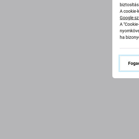
biztosítá
A cookie-
Google sz
A "Cookie-
Vá
nyomkövet
ha bizonyo
Fogad