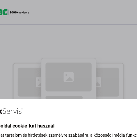
1000+
reviews
oldal cookie-kat használ
kat tartalom és hirdetések személyre szabására, a közösségi média funkc