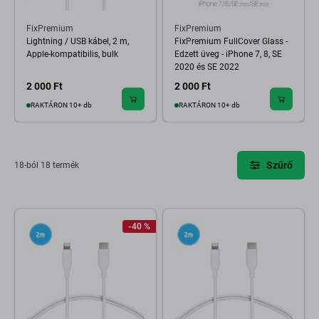
FixPremium
FixPremium
Lightning / USB kábel, 2 m,
FixPremium FullCover Glass -
Apple-kompatibilis, bulk
Edzett üveg - iPhone 7, 8, SE
2020 és SE 2022
2 000 Ft
2 000 Ft
RAKTÁRON 10+ db
RAKTÁRON 10+ db
Szűrő
18-ból 18 termék
-40 %