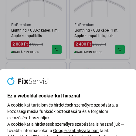
FixPremium
FixPremium
Lightning / USB-C kábel, 1 m,
Lightning / USB kábel, 1 m,
Apple-kompatibilis
Apple-kompatibilis, bulk
2 080 Ft
2 400 Ft
4 000 Ft
2 800 Ft
RAKTÁRON 10+ db
RAKTÁRON 10+ db
Ez a weboldal cookie-kat használ
A cookie-kat tartalom és hirdetések személyre szabására, a
közösségi média funkciók biztosítására és a forgalom
elemzésére használjuk.
A cookie-kat a hirdetések személyre szabására is használjuk —
FixPremium
FixPremium
további információkat a
Google szabályzataiban
talál.
FixPremium HydroGel Anti-
FixPremium Glass - Edzett