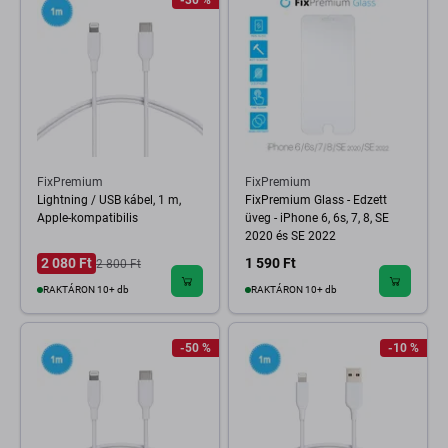
-30 %
FixPremium
FixPremium
Lightning / USB kábel, 1 m,
FixPremium Glass - Edzett
Apple-kompatibilis
üveg - iPhone 6, 6s, 7, 8, SE
2020 és SE 2022
2 080 Ft
1 590 Ft
2 800 Ft
RAKTÁRON 10+ db
RAKTÁRON 10+ db
-50 %
-10 %