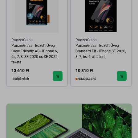
PanzerGlass
PanzerGlass
PanzerGlass - Edzett Üveg
PanzerGlass - Edzett Üveg
Case Friendly AB - iPhone 6,
Standard Fit - iPhone SE 2020,
6s, 7, 8, SE 2020 és SE 2022,
8, 7, 6s, 6, átlátszó
fekete
13 610 Ft
10 810 Ft
Külső raktár
RENDELÉSRE