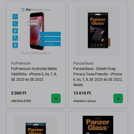
FixPremium
PanzerGlass
FixPremium HydroGel Matte
PanzerGlass - Edzett Üveg
Védőfólia - iPhone 6, 6s, 7, 8,
Privacy Case Friendly - iPhone
SE 2020 és SE 2022
6, 6s, 7, 8, SE 2020 és SE 2022,
fekete
2 000 Ft
13 610 Ft
RENDELÉSRE
Raktáron (shop)