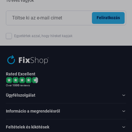
16 éves vagyok
Feliratkozás
Egyetértek azzal, hogy híreket kapjak
Rated Excellent
Over
1000
reviews
Ügyfélszolgálat
Informácio a megrendelésről
Feltételek és kikötések