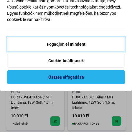
Spy Védőfólia - iPhone 6, 6s, 7,
üveg - iPhone 6, 6s, 7, 8, SE
A "Cookie-beállítások" gombra kattintva kiválaszthatja, mely
8, SE 2020 és SE 2022
2020 és SE 2022 (10 Pack)
típusú cookie-kat és nyomkövetési technológiákat engedélyezi.
Egyes funkciók nem működhetnek megfelelően, ha bizonyos
2 000 Ft
8 000 Ft
cookie-k le vannak tiltva.
RAKTÁRON 6 db
RENDELÉSRE
Fogadjon el mindent
Cookie-beállítások
Összes elfogadása
PURO
PURO
PURO - USB-C Kábel / MFI
PURO - USB-C Kábel / MFI
Lightning, 12W, Soft, 1,5 m,
Lightning, 12W, Soft, 1,5 m,
fehér
fekete
10 010 Ft
10 010 Ft
Külső raktár
RAKTÁRON 10+ db