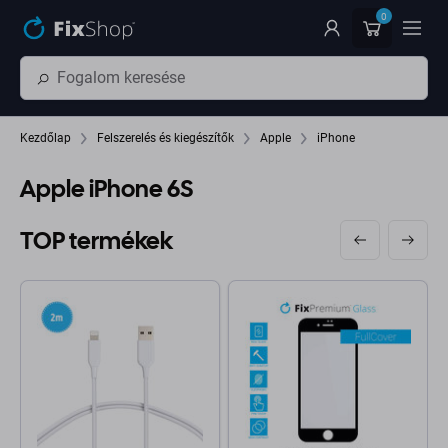
Ugrás az oldal fő részéhez
0
Kezdőlap
Felszerelés és kiegészítők
Apple
iPhone
Apple iPhone 6S
TOP termékek