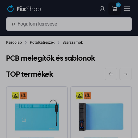
Ugrás az oldal fő részéhez
0
Kezdőlap
Pótalkatrészek
Szerszámok
PCB melegítők és sablonok
TOP termékek