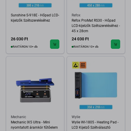
Sunshine S-918E - Hőpad LCD-
Refox
kijelzők Szétszereléséhez
Refox ProMat RS30 - Hőpad
LCD-kijelzők Szétszereléséhez -
45 x 28cm
26 030 Ft
24 030 Ft
RAKTÁRON 10+ db
RAKTÁRON 10+ db
Mechanic
Wylie
Mechanic IX5 Ultra - Mini
Wylie WI-1805 - Heating Pad -
nyomtatott áramkör fűtőelem
LCD Kijelző Szétválasztó