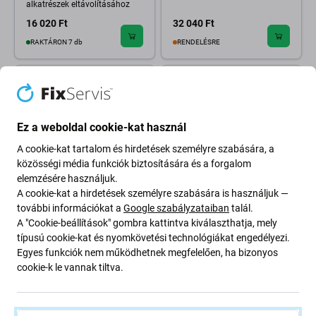
alkatrészek eltávolításához
16 020 Ft
32 040 Ft
RAKTÁRON 7 db
RENDELÉSRE
Ez a weboldal cookie-kat használ
A cookie-kat tartalom és hirdetések személyre szabására, a
közösségi média funkciók biztosítására és a forgalom
elemzésére használjuk.
A cookie-kat a hirdetések személyre szabására is használjuk —
további információkat a
Google szabályzataiban
talál.
Wylie
Sunshine
A "Cookie-beállítások" gombra kattintva kiválaszthatja, mely
Wylie K85 - Előmelegítő
Sunshine SS-T12A -
platform az iPhone X, XS, XS
Mainboard PCB Layered
típusú cookie-kat és nyomkövetési technológiákat engedélyezi.
Max, 11, 11 Pro, 11 Pro Max
Heating - Main Station
Egyes funkciók nem működhetnek megfelelően, ha bizonyos
alaplap javításához
cookie-k le vannak tiltva.
20 030 Ft
22 030 Ft
RENDELÉSRE
RENDELÉSRE