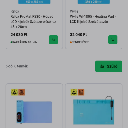
Refox
Wylie
Refox ProMat RS30 - Hőpad
Wylie WI-1805 - Heating Pad -
LCD-kijelzők Szétszereléséhez -
LCD Kijelző Szétválasztó
45 x 28cm
24 030 Ft
32 040 Ft
RAKTÁRON 10+ db
RENDELÉSRE
Szűrő
6-ból 6 termék