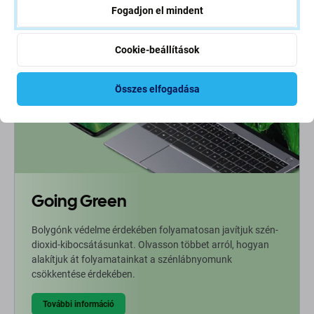
Fogadjon el mindent
Cookie-beállítások
Összes elfogadása
Going Green
Bolygónk védelme érdekében folyamatosan javítjuk szén-
dioxid-kibocsátásunkat. Olvasson többet arról, hogyan
alakítjuk át folyamatainkat a szénlábnyomunk
csökkentése érdekében.
További információ