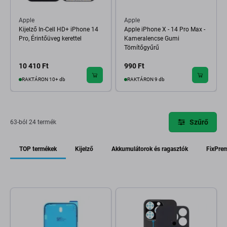
Apple
Apple
Kijelző In-Cell HD+ iPhone 14
Apple iPhone X - 14 Pro Max -
Pro, Érintőüveg kerettel
Kameralencse Gumi
Tömítőgyűrű
10 410 Ft
990 Ft
RAKTÁRON 10+ db
RAKTÁRON 9 db
Szűrő
63-ból 24 termék
TOP termékek
Kijelző
Akkumulátorok és ragasztók
FixPre