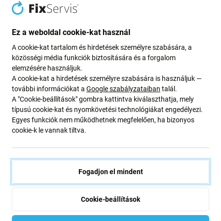
Apple iPhone 14 Pro - Hátsó
Apple iPhone 11 - 14 Pro Max -
Ház Üveg Nagyobb Kamera
Csavarok (Silver, White,
Nyílással (Silver)
Starlight)
Ez a weboldal cookie-kat használ
4 800 Ft
790 Ft
A cookie-kat tartalom és hirdetések személyre szabására, a
RAKTÁRON 2 db
RAKTÁRON 8 db
közösségi média funkciók biztosítására és a forgalom
elemzésére használjuk.
A cookie-kat a hirdetések személyre szabására is használjuk —
további információkat a
Google szabályzataiban
talál.
A "Cookie-beállítások" gombra kattintva kiválaszthatja, mely
típusú cookie-kat és nyomkövetési technológiákat engedélyezi.
Egyes funkciók nem működhetnek megfelelően, ha bizonyos
cookie-k le vannak tiltva.
Apple
Apple
Fogadjon el mindent
Kijelző Soft OLED 120Hz
Apple iPhone 14 Pro -
iPhone 14 Pro, Érintőüveg
Fényérzékelő + Flex Kábelek
kerettel, FixPremium
Cookie-beállítások
9 210 Ft
34 040 Ft
VÁRHATÓ TELJESÍTÉS 2 db,