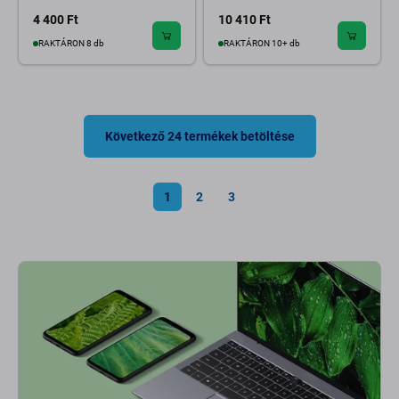
4 400 Ft
10 410 Ft
RAKTÁRON 8 db
RAKTÁRON 10+ db
Következő 24 termékek betöltése
1
2
3