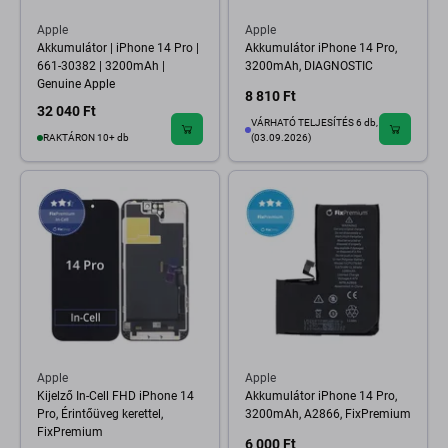
Apple
Apple
Akkumulátor | iPhone 14 Pro |
Akkumulátor iPhone 14 Pro,
661-30382 | 3200mAh |
3200mAh, DIAGNOSTIC
Genuine Apple
8 810 Ft
32 040 Ft
VÁRHATÓ TELJESÍTÉS 6 db,
RAKTÁRON 10+ db
(03.09.2026)
Apple
Apple
Kijelző In-Cell FHD iPhone 14
Akkumulátor iPhone 14 Pro,
Pro, Érintőüveg kerettel,
3200mAh, A2866, FixPremium
FixPremium
6 000 Ft