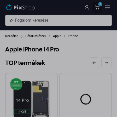
Ugrás az oldal fő részéhez
0
Kezdőlap
Pótalkatrészek
Apple
iPhone
Apple iPhone 14 Pro
TOP termékek