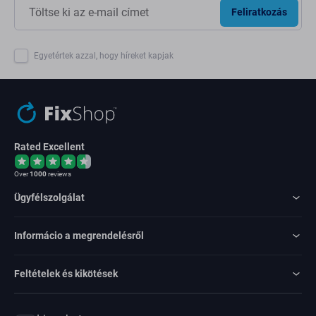
Feliratkozás
Egyetértek azzal, hogy híreket kapjak
Rated Excellent
Over
1000
reviews
Ügyfélszolgálat
Informácio a megrendelésről
Feltételek és kikötések