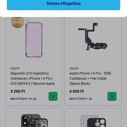
RAKTÁRON 10+ db
(03.09.2026)
Összes elfogadása
Apple
Apple
Ragasztó LCD Kijelzőhöz
Apple iPhone 14 Pro - Töltő
(Adhesive) | iPhone 14 Pro |
Csatlakozó + Flex Kábel
923-08094-S | Genuine Apple
(Space Black)
3 200 Ft
6 000 Ft
RAKTÁRON 10+ db
RAKTÁRON 1 db