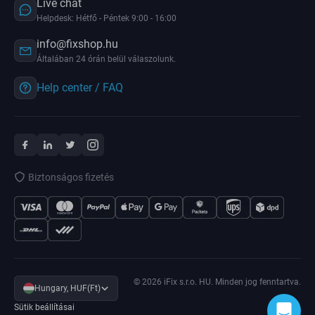
Live chat
Helpdesk: Hétfő - Péntek 9:00 - 16:00
info@fixshop.hu
Általában 24 órán belül válaszolunk.
Help center / FAQ
Biztonságos fizetés
© 2026 iFix s.r.o. HU. Minden jog fenntartva.
Hungary, HUF(Ft)
Sütik beállításai