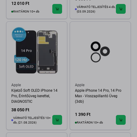
12 010 Ft
VÁRHATÓ TELJESÍTÉS 4 db,
RAKTÁRON 10+ db
(03.09.2026)
Apple
Apple
Kijelző Soft OLED iPhone 14
Apple iPhone 14 Pro, 14 Pro
Pro, Érintőüveg kerettel,
Max - Visszapillantó Üveg
DIAGNOSTIC
(3db)
38 050 Ft
1 390 Ft
VÁRHATÓ TELJESÍTÉS 10+
db, (21.08.2026)
RAKTÁRON 10+ db