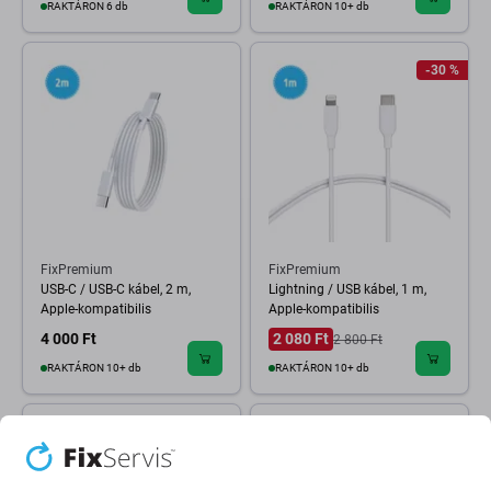
RAKTÁRON 6 db
RAKTÁRON 10+ db
-30 %
FixPremium
FixPremium
USB-C / USB-C kábel, 2 m,
Lightning / USB kábel, 1 m,
Apple-kompatibilis
Apple-kompatibilis
4 000 Ft
2 080 Ft
2 800 Ft
RAKTÁRON 10+ db
RAKTÁRON 10+ db
-50 %
-10 %