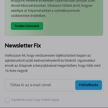
Bolygónk védelme érdekében folyamatosan javítjuk szén-
dioxid-kibocsátásunkat. Olvasson többet arról, hogyan
alakítjuk át folyamatainkat a szénlábnyomunk
csökkentése érdekében.
További információ
Newsletter Fix
Iratkozzon fel, hogy rendszeresen tájékoztatást kapjon az
ajánlatunkról szóló kedvezményekről és hírekről. Ugyanakkor
ennek az űrlapnak a benyújtásával megerősítem, hogy több mint
16 éves vagyok
Feliratkozás
Egyetértek azzal, hogy híreket kapjak