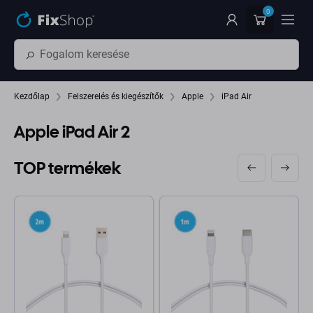
Ugrás az oldal fő részéhez
0
Kezdőlap
Felszerelés és kiegészítők
Apple
iPad Air
Apple iPad Air 2
TOP termékek