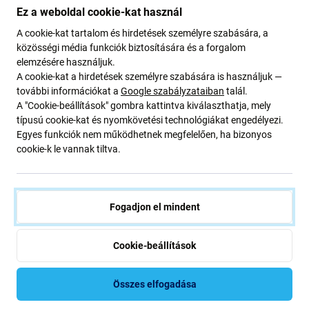
Ez a weboldal cookie-kat használ
A cookie-kat tartalom és hirdetések személyre szabására, a
közösségi média funkciók biztosítására és a forgalom
elemzésére használjuk.
A cookie-kat a hirdetések személyre szabására is használjuk —
FixPremium
FixPremium
további információkat a
Google szabályzataiban
talál.
Lightning / USB-C kábel, 1 m,
Lightning / USB kábel, 1 m,
A "Cookie-beállítások" gombra kattintva kiválaszthatja, mely
Apple-kompatibilis
Apple-kompatibilis, bulk
típusú cookie-kat és nyomkövetési technológiákat engedélyezi.
2 080 Ft
2 400 Ft
4 000 Ft
2 800 Ft
Egyes funkciók nem működhetnek megfelelően, ha bizonyos
cookie-k le vannak tiltva.
RAKTÁRON 10+ db
RAKTÁRON 10+ db
Fogadjon el mindent
Cookie-beállítások
Összes elfogadása