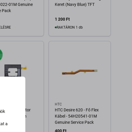
022-01M Genuine
Keret (Navy Blue) TFT
e Pack
1 200 Ft
ELÉSRE
RAKTÁRON 1 db
Kosárba
Kosárba
HTC
11 - Akkumulátor
HTC Desire 620 - Fő Flex
iók
100 3000mAh
Kábel - 54H20541-01M
Genuine Service Pack
kat a
Ft
400 Ft