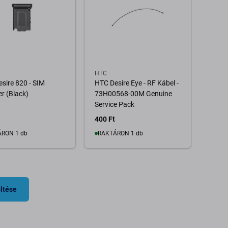
HTC
sire 820 - SIM
HTC Desire Eye - RF Kábel -
r (Black)
73H00568-00M Genuine
Service Pack
400 Ft
RON 1 db
RAKTÁRON 1 db
Kosárba
Kosárba
ltése