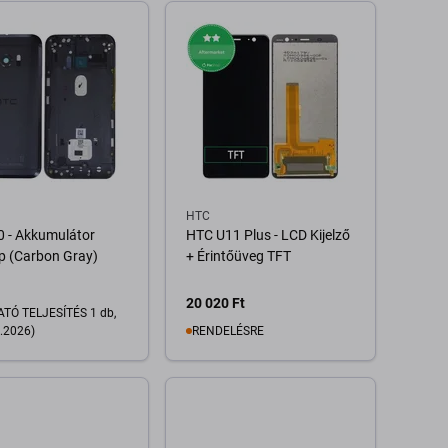
Kosárba
Kosárba
HTC
 - Akkumulátor
HTC U11 Plus - LCD Kijelző
p (Carbon Gray)
+ Érintőüveg TFT
20 020 Ft
TÓ TELJESÍTÉS 1 db,
.2026)
RENDELÉSRE
Kosárba
Kosárba