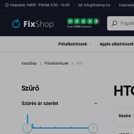
Ugrás az oldal fő részéhez
Helpdesk: Hétfő - Péntek 9:00 - 16:00
info@fixshop.hu
Kapcsola
Over
1000
reviews
Pótalkatrészek
Apple alkatrészek
Kezdőlap
Pótalkatrészek
HTC
HT
Szűrő
Szűrés ár szerint
Desire