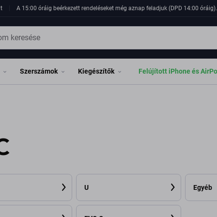
t
A 15:00 óráig beérkezett rendeléseket még aznap feladjuk (DPD 14:00 óráig). 
Szerszámok
Kiegészítők
Felújított iPhone és AirP
C
U
Egyéb