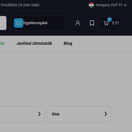
Kiszállítás 24 órán belül.
Hungary, HUF Ft
0
0 Ft
Ügyfélszolgálat
ods
Javítási útmutatók
Blog
One