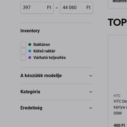
Wildfire
-
Ft
Ft
TOP
Inventory
Raktáron
Külső raktár
Várható teljesítés
A készülék modellje
Kategória
HTC
HTC Des
kártya 
Eredetiség
00M
400 Ft