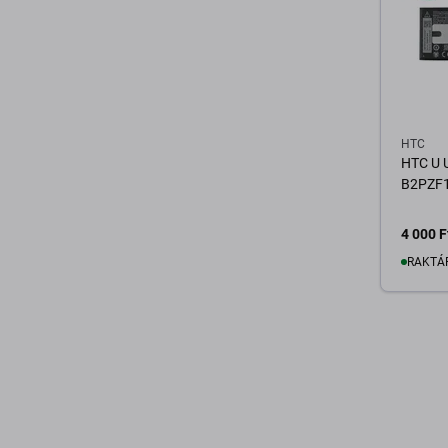
HTC
HTC U U
B2PZF
4 000 F
RAKTÁ
K