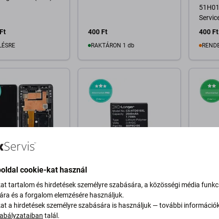
51H01
Servic
Ft
400 Ft
400 Ft
LÉSRE
RAKTÁRON 1 db
REND
osárba
Kosárba
oldal cookie-kat használ
HTC
HTC
 Plus - LCD Kijelző
HTC Desire 610 A3 -
HTC U
kat tartalom és hirdetések személyre szabására, a közösségi média funkc
őüveg + Keret
Akkumulátor B0P9O100
B2PZC
sára és a forgalom elemzésére használjuk.
) OLED
2040mAh HQ
kat a hirdetések személyre szabására is használjuk — további információ
abályzataiban
talál.
Ft
4 000 Ft
3 600 