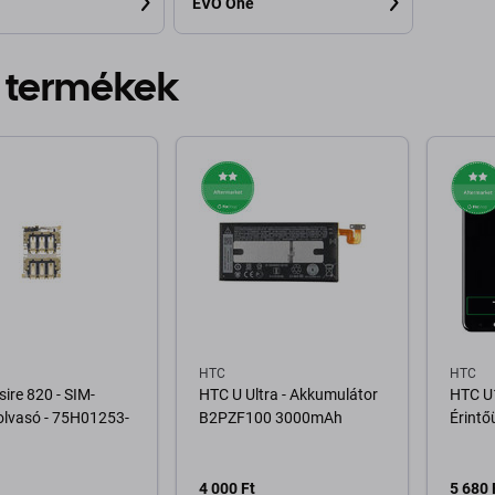
EVO One
 termékek
HTC
HTC
ire 820 - SIM-
HTC U Ultra - Akkumulátor
HTC U1
olvasó - 75H01253-
B2PZF100 3000mAh
Érintő
4 000 Ft
5 680 