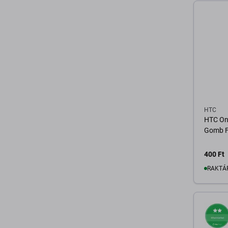
K
HTC
HTC On
Gomb F
400 Ft
RAKTÁ
K