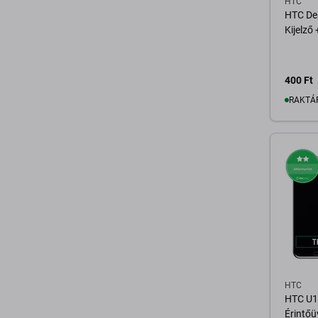
HTC
HTC Des
Kijelző
400 Ft
RAKTÁ
K
HTC
HTC U11
Érintőü