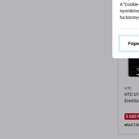
A "Cookie-
RENDE
nyomkövet
ha bizonyo
K
Fogad
HTC
HTC U11
Érintőü
5 680 
RAKTÁ