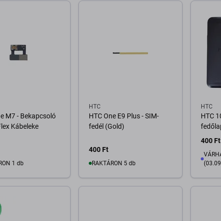
osárba
Kosárba
HTC
HTC
e M7 - Bekapcsoló
HTC One E9 Plus - SIM-
HTC 10
lex Kábeleke
fedél (Gold)
fedőla
400 Ft
400 Ft
VÁRHA
RON 1 db
RAKTÁRON 5 db
(03.09
osárba
Kosárba