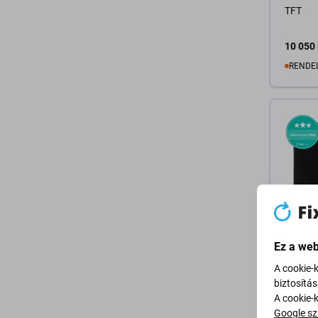
TFT
10 050 
RENDE
K
Ez a web
HTC
HTC U12
A cookie-
+ Érint
biztosítá
(Black
A cookie-
Google sz
44 060 