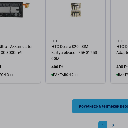
HTC
HTC
ltra - Akkumulátor
HTC Desire 820 - SIM-
HTC De
100 3000mAh
kártya olvasó - 75H01253-
Adapte
00M
t
400 Ft
400 Ft
RON 3 db
RAKTÁRON 2 db
RAKTÁ
osárba
Kosárba
Következő 6 termékek betö
1
2