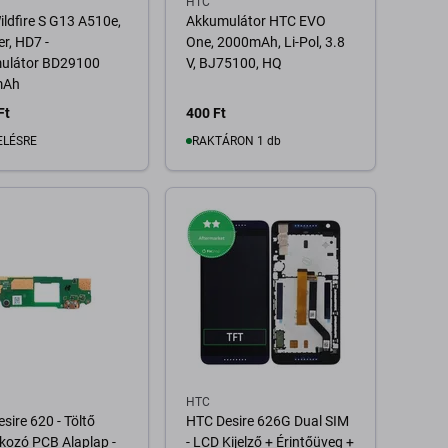
HTC
ldfire S G13 A510e,
Akkumulátor HTC EVO
er, HD7 -
One, 2000mAh, Li-Pol, 3.8
ulátor BD29100
V, BJ75100, HQ
mAh
Ft
400 Ft
ELÉSRE
RAKTÁRON 1 db
Kosárba
Kosárba
HTC
sire 620 - Töltő
HTC Desire 626G Dual SIM
kozó PCB Alaplap -
- LCD Kijelző + Érintőüveg +