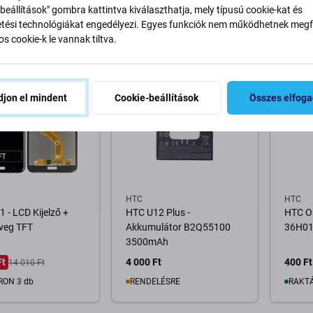
beállítások" gombra kattintva kiválaszthatja, mely típusú cookie-kat és
LÉSRE
RENDELÉSRE
REND
ési technológiákat engedélyezi. Egyes funkciók nem működhetnek megfe
s cookie-k le vannak tiltva.
osárba
A pálya elérhetősége
-60 %
jon el mindent
Cookie-beállítások
Összes elfog
HTC
HTC
 - LCD Kijelző +
HTC U12 Plus -
HTC On
veg TFT
Akkumulátor B2Q55100
36H01
3500mAh
Ft
4 000 Ft
400 Ft
14 010 Ft
RON 3 db
RENDELÉSRE
RAKTÁ