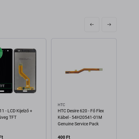
HTC
HTC
1 - LCD Kijelző +
HTC Desire 620 - Fő Flex
HTC D
üveg TFT
Kábel - 54H20541-01M
Fülha
Genuine Service Pack
01M,
Genui
Ft
400 Ft