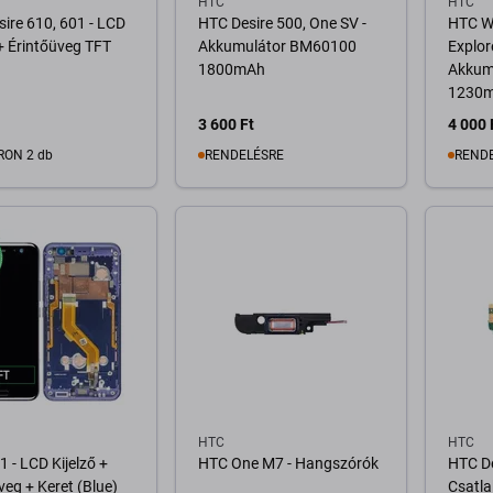
HTC
HTC
ire 610, 601 - LCD
HTC Desire 500, One SV -
HTC Wi
 + Érintőüveg TFT
Akkumulátor BM60100
Explor
1800mAh
Akkum
1230
3 600 Ft
4 000 
RON 2 db
RENDELÉSRE
REND
osárba
Kosárba
HTC
HTC
 - LCD Kijelző +
HTC One M7 - Hangszórók
HTC De
veg + Keret (Blue)
Csatla