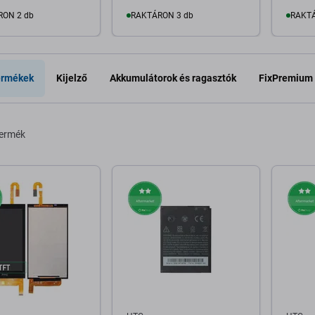
RON 2 db
RAKTÁRON 3 db
RAKTÁ
osárba
Kosárba
ermékek
Kijelző
Akkumulátorok és ragasztók
FixPremium
termék