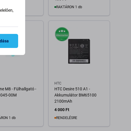
ELÉSRE
RAKTÁRON 1 db
lelően,
Kosárba
Kosárba
adása
HTC
e M8 - Fülhallgató -
HTC Desire 510 A1 -
045-00M
Akkumulátor BM65100
2100mAh
4 000 Ft
RON 1 db
RENDELÉSRE