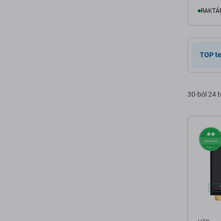
RAKTÁ
K
TOP t
30-ból 24 