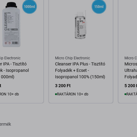
ip Electronic
Micro Chip Electronic
Micro C
 IPA - Tisztító
Cleanser IPA Plus - Tisztító
Micros
k - Isopropanol
Folyadék + Ecset -
Ultrah
1000ml)
Isopropanol 100% (150ml)
Folyad
t
3 200 Ft
5 200 
RON 10+ db
RAKTÁRON 10+ db
RAKTÁ
osárba
Kosárba
termék