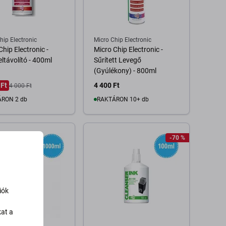
hip Electronic
Micro Chip Electronic
Chip Electronic -
Micro Chip Electronic -
ltávolító - 400ml
Sűrített Levegő
(Gyúlékony) - 800ml
 Ft
4 400 Ft
4 000 Ft
RON 2 db
RAKTÁRON 10+ db
Kosárba
Kosárba
-70 %
iók
kat a