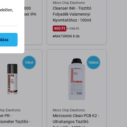
hip Electronic
Micro Chip Electronic
panol 100%, 1000
Cleanser INK - Tisztító
lelően,
órófejes, Cleanser IPA
Folyadék Valamennyi
Nyomtatóhoz - 100ml
Ft
400 Ft
1 190 Ft
ELÉSRE
RAKTÁRON 8 db
adása
 pálya elérhetősége
Kosárba
hip Electronic
Micro Chip Electronic
er PR -
Microsonic Clean PCB K2 -
iométer Tisztító -
Ultrahangos Tisztító