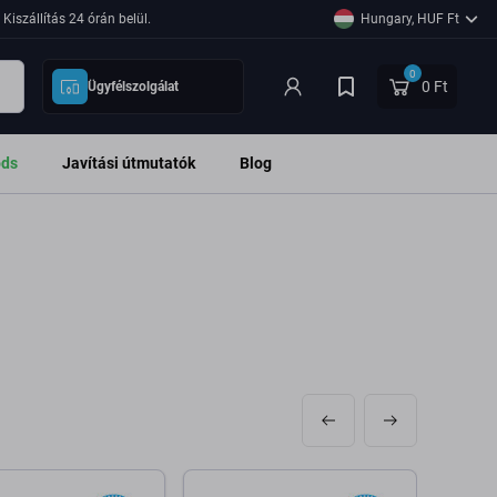
Kiszállítás 24 órán belül.
Hungary, HUF Ft
0
0 Ft
Ügyfélszolgálat
ods
Javítási útmutatók
Blog