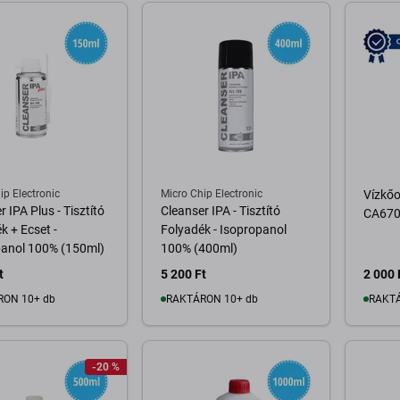
ip Electronic
Micro Chip Electronic
Vízkőo
 IPA Plus - Tisztító
Cleanser IPA - Tisztító
CA670
k + Ecset -
Folyadék - Isopropanol
panol 100% (150ml)
100% (400ml)
t
5 200 Ft
2 000 
RON 10+ db
RAKTÁRON 10+ db
RAKTÁ
osárba
Kosárba
-20 %