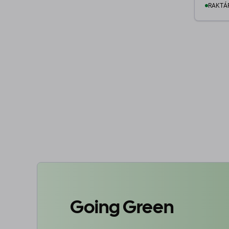
RAKTÁ
K
Going Green