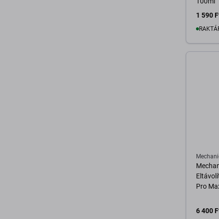
100ml
1 590 F
RAKTÁ
K
Mechani
Mechan
Eltávolí
Pro Max
6 400 F