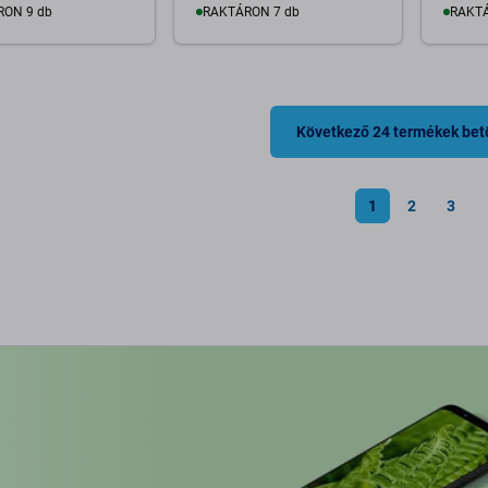
RON 9 db
RAKTÁRON 7 db
RAKTÁ
osárba
Kosárba
Következő 24 termékek bet
1
2
3