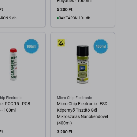
Folyadék - 1000ml
Ft
5 200 Ft
RON 9 db
RAKTÁRON 10+ db
Kosárba
Kosárba
hip Electronic
Micro Chip Electronic
er PCC 15 - PCB
Micro Chip Electronic - ESD
ó - 100ml
Képernyő Tisztító Gél
Mikroszálas Nanokendővel
(400ml)
Ft
3 200 Ft