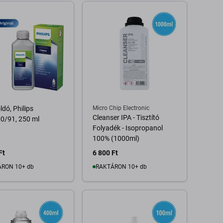
ldó, Philips
Micro Chip Electronic
Cleanser IPA - Tisztító
0/91, 250 ml
Folyadék - Isopropanol
100% (1000ml)
Ft
6 800 Ft
RON 10+ db
RAKTÁRON 10+ db
Kosárba
Kosárba