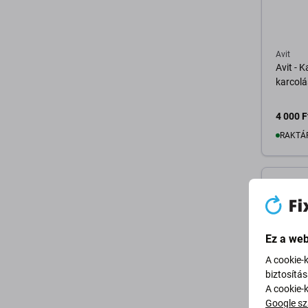
Avit
Avit - 
karcolá
4 000 F
RAKTÁ
K
Ez a web
A cookie-
biztosítá
A cookie-
Google sz