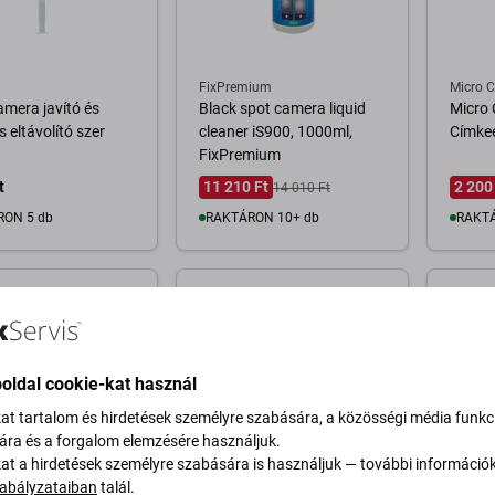
FixPremium
Micro C
Kamera javító és
Black spot camera liquid
Micro 
s eltávolító szer
cleaner iS900, 1000ml,
Címkee
FixPremium
t
11 210 Ft
2 200
14 010 Ft
RON 5 db
RAKTÁRON 10+ db
RAKTÁ
osárba
Kosárba
oldal cookie-kat használ
kat tartalom és hirdetések személyre szabására, a közösségi média funkc
sára és a forgalom elemzésére használjuk.
kat a hirdetések személyre szabására is használjuk — további információ
abályzataiban
talál.