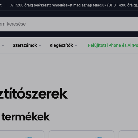
t
A 15:00 óráig beérkezett rendeléseket még aznap feladjuk (DPD 14:00 óráig). 
Szerszámok
Kiegészítők
Felújított iPhone és AirP
ztítószerek
 termékek