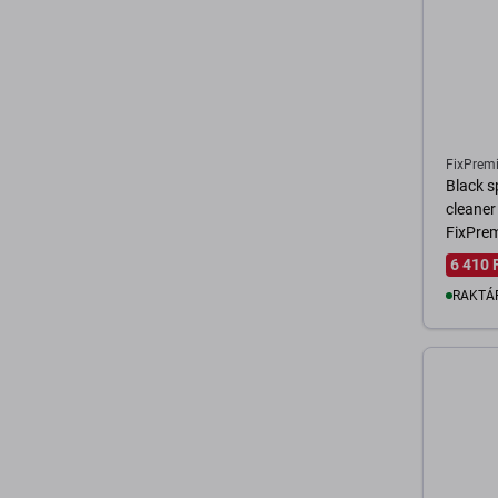
FixPrem
Black s
cleaner
FixPre
6 410 
RAKTÁ
K