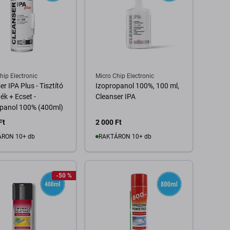
hip Electronic
Micro Chip Electronic
r IPA Plus - Tisztító
Izopropanol 100%, 100 ml,
ék + Ecset -
Cleanser IPA
panol 100% (400ml)
Ft
2 000 Ft
RON 10+ db
RAKTÁRON 10+ db
Kosárba
Kosárba
-50 %