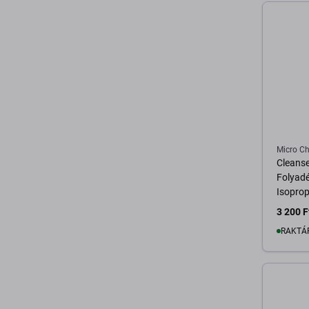
Micro Ch
Cleanser
Folyadé
Isopro
3 200 F
RAKTÁ
K