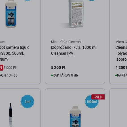
ium
Micro Chip Electronic
Micro C
pot camera liquid
Izopropanol 70%, 1000 ml,
Cleanse
 iS900, 500ml,
Cleanser IPA
Folyad
mium
Isopro
Ft
5 200 Ft
4 200 
8 000 Ft
RON 10+ db
RAKTÁRON 8 db
RAKTÁ
osárba
Kosárba
-20 %