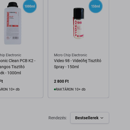
hip Electronic
Micro Chip Electronic
Mecha
onic Clean PCB K2 -
Video 98 - Videófej Tisztító
Mecha
angos Tisztító
Spray - 150ml
Eltáv
ék - 1000ml
Pro M
Ft
2 800 Ft
6 400
RON 10+ db
RAKTÁRON 10+ db
Kosárba
Kosárba
Rendezés:
Bestsellerek