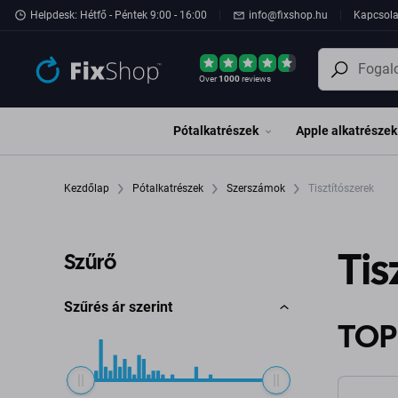
Ugrás az oldal fő részéhez
Helpdesk: Hétfő - Péntek 9:00 - 16:00
info@fixshop.hu
Kapcsola
Over
1000
reviews
Pótalkatrészek
Apple alkatrészek
Kezdőlap
Pótalkatrészek
Szerszámok
Tisztítószerek
Tis
Szűrő
Szűrés ár szerint
TOP