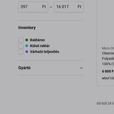
-
Ft
Ft
Inventory
Raktáron
Külső raktár
Micro Ch
Várható teljesítés
Cleanser
Folyadé
100% (
Gyártó
6 800 F
RAKTÁ
K
60-ból 24 