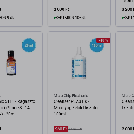
150ml
t
2 000 Ft
3 200 
RON 9 db
RAKTÁRON 10+ db
RAKTÁ
osárba
Kosárba
-40 %
c
Micro Chip Electronic
Micro C
ic 5111 - Ragasztó
Cleanser PLASTIK -
Cleans
tó (iPhone 8 - 14
Műanyag Felülettisztító -
tisztít
) - 20ml
100ml
t
960 Ft
2 000 
1 590 Ft