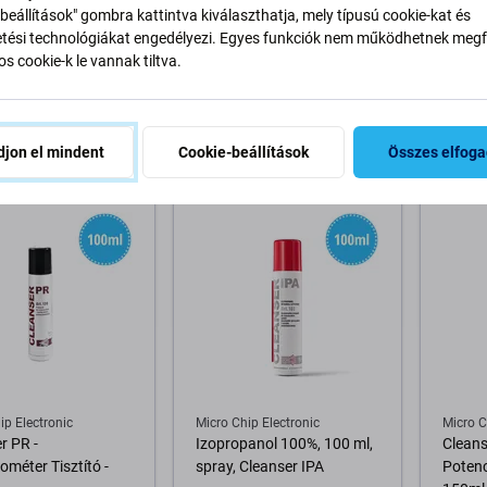
ip Electronic
Mechanic
Micro C
beállítások" gombra kattintva kiválaszthatja, mely típusú cookie-kat és
r PCC 15 - Tisztító
Mechanic QC-20 -
Izopro
ési technológiákat engedélyezi. Egyes funkciók nem működhetnek megfe
k + Ecset (400ml)
Ragasztó Eltávolító - 20ml
ml, sz
s cookie-k le vannak tiltva.
t
5 600 Ft
7 200 
RON 10+ db
RAKTÁRON 2 db
REND
jon el mindent
Cookie-beállítások
Összes elfog
osárba
Kosárba
A
ip Electronic
Micro Chip Electronic
Micro C
r PR -
Izopropanol 100%, 100 ml,
Cleans
ométer Tisztító -
spray, Cleanser IPA
Potenc