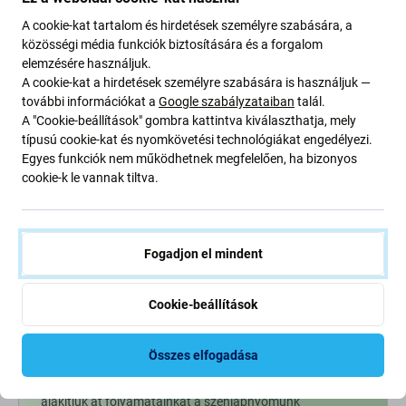
1 200 Ft
2 400 Ft
A cookie-kat tartalom és hirdetések személyre szabására, a
közösségi média funkciók biztosítására és a forgalom
RAKTÁRON 10+ db
elemzésére használjuk.
A cookie-kat a hirdetések személyre szabására is használjuk —
további információkat a
Google szabályzataiban
talál.
A "Cookie-beállítások" gombra kattintva kiválaszthatja, mely
típusú cookie-kat és nyomkövetési technológiákat engedélyezi.
Egyes funkciók nem működhetnek megfelelően, ha bizonyos
cookie-k le vannak tiltva.
Fogadjon el mindent
Cookie-beállítások
Going Green
Összes elfogadása
Bolygónk védelme érdekében folyamatosan javítjuk szén-
dioxid-kibocsátásunkat. Olvasson többet arról, hogyan
alakítjuk át folyamatainkat a szénlábnyomunk