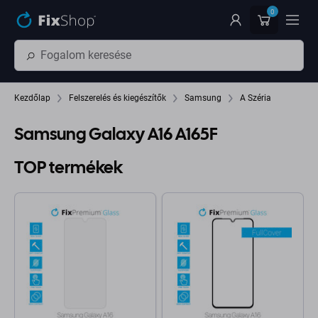
Ugrás az oldal fő részéhez
0
Kezdőlap
Felszerelés és kiegészítők
Samsung
A Széria
Samsung Galaxy A16 A165F
TOP termékek