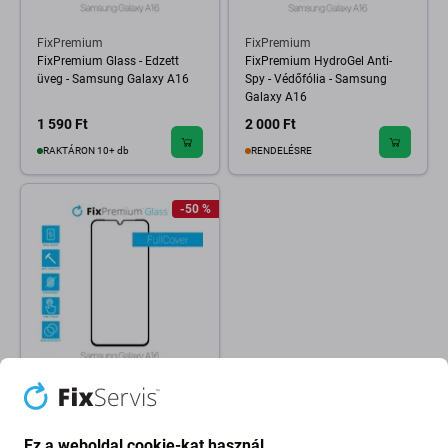
FixPremium
FixPremium
FixPremium Glass - Edzett
FixPremium HydroGel Anti-
üveg - Samsung Galaxy A16
Spy - Védőfólia - Samsung
Galaxy A16
1 590 Ft
2 000 Ft
RAKTÁRON 10+ db
RENDELÉSRE
-50 %
FixPremium
FixPremium FullCover Glass -
Edzett üveg - Samsung Galaxy
Ez a weboldal cookie-kat használ
A16