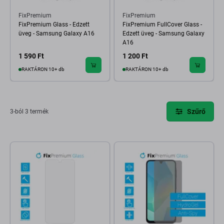
FixPremium
FixPremium
FixPremium Glass - Edzett
FixPremium FullCover Glass -
üveg - Samsung Galaxy A16
Edzett üveg - Samsung Galaxy
A16
1 590 Ft
1 200 Ft
RAKTÁRON 10+ db
RAKTÁRON 10+ db
Szűrő
3-ból 3 termék