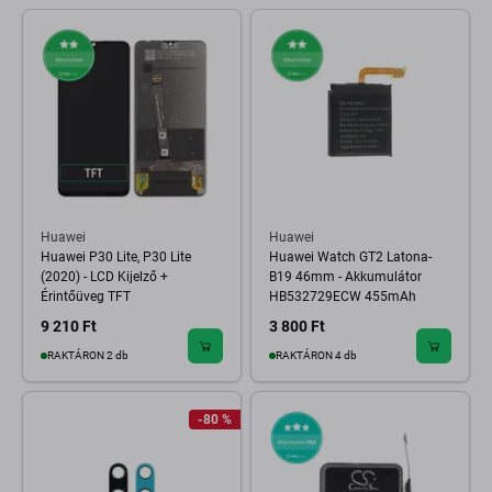
Huawei
Huawei
Huawei P30 Lite, P30 Lite
Huawei Watch GT2 Latona-
(2020) - LCD Kijelző +
B19 46mm - Akkumulátor
Érintőüveg TFT
HB532729ECW 455mAh
9 210 Ft
3 800 Ft
RAKTÁRON 2 db
RAKTÁRON 4 db
-80 %