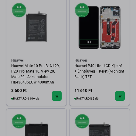
Huawei
Huawei
Huawei Mate 10 Pro BLA-L29,
Huawei P40 Lite - LCD Kijelző
P20 Pro, Mate 10, View 20,
+ Érintőüveg + Keret (Midnight
Mate 20 - Akkumulátor
Black) TFT
HB436486ECW 4000mAh
3 600 Ft
11 610 Ft
RAKTÁRON 10+ db
RAKTÁRON 2 db