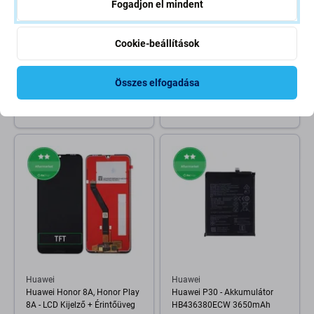
Fogadjon el mindent
Cookie-beállítások
Huawei
Huawei
Huawei Mate 20 Lite - LCD
Huawei P30 - LCD Kijelző +
Kijelző + Érintőüveg TFT
Érintőüveg TFT
Összes elfogadása
6 800 Ft
8 810 Ft
RAKTÁRON 4 db
RAKTÁRON 10+ db
Huawei
Huawei
Huawei Honor 8A, Honor Play
Huawei P30 - Akkumulátor
8A - LCD Kijelző + Érintőüveg
HB436380ECW 3650mAh