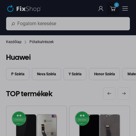
Ugrás az oldal fő részéhez
0
Kezdőlap
Pótalkatrészek
Huawei
P Széria
Nova Széria
Y Széria
Honor Széria
Mate
TOP termékek