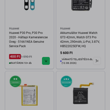
Huawei
Huawei
Huawei P30 Pro, P30 Pro
Akkumulátor Huawei Watch
2020 - Hátlapi Kameralencse
GT3 42mm, Watch GT3 Pro
Üveg - 51661NEA Genuine
42mm, 290mAh, Li-Pol, 3.87V,
Service Pack
HB522025EFW, HQ
5 600 Ft
400 Ft
1 590 Ft
VÁRHATÓ TELJESÍTÉS 8 db,
RAKTÁRON 10+ db
(12.08.2026)