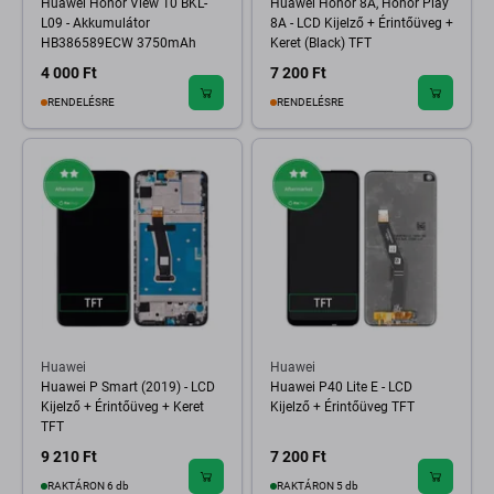
Huawei Honor View 10 BKL-
Huawei Honor 8A, Honor Play
L09 - Akkumulátor
8A - LCD Kijelző + Érintőüveg +
HB386589ECW 3750mAh
Keret (Black) TFT
4 000 Ft
7 200 Ft
RENDELÉSRE
RENDELÉSRE
Huawei
Huawei
Huawei P Smart (2019) - LCD
Huawei P40 Lite E - LCD
Kijelző + Érintőüveg + Keret
Kijelző + Érintőüveg TFT
TFT
9 210 Ft
7 200 Ft
RAKTÁRON 6 db
RAKTÁRON 5 db