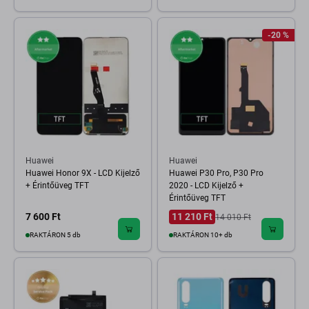
-20 %
Huawei
Huawei
Huawei Honor 9X - LCD Kijelző
Huawei P30 Pro, P30 Pro
+ Érintőüveg TFT
2020 - LCD Kijelző +
Érintőüveg TFT
7 600 Ft
11 210 Ft
14 010 Ft
RAKTÁRON 5 db
RAKTÁRON 10+ db