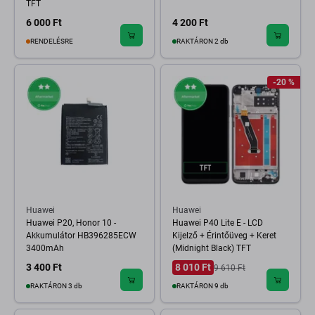
TFT
6 000 Ft
4 200 Ft
RENDELÉSRE
RAKTÁRON 2 db
-20 %
Huawei
Huawei
Huawei P20, Honor 10 -
Huawei P40 Lite E - LCD
Akkumulátor HB396285ECW
Kijelző + Érintőüveg + Keret
3400mAh
(Midnight Black) TFT
3 400 Ft
8 010 Ft
9 610 Ft
RAKTÁRON 3 db
RAKTÁRON 9 db