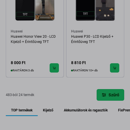
Huawei
Huawei
Huawei Honor View 20 - LCD
Huawei P30 - LCD Kijelző +
Kijelző + Érintőüveg TFT
Érintőüveg TFT
8 000 Ft
8 810 Ft
RAKTÁRON 3 db
RAKTÁRON 10+ db
Szűrő
483-ból 24 termék
TOP termékek
Kijelző
Akkumulátorok és ragasztók
FixPre