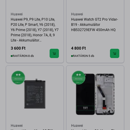
Huawei
Huawei
Huawei P9, P9 Lite, P10 Lite,
Huawei Watch GT2 Pro Vidar-
P20 Lite, P Smart, Y6 (2018),
B19 - Akkumulátor
Y6 Prime (2018), Y7 (2018), Y7
HB532729EFW 450mAh HQ
Prime (2018), Honor 7A, 8, 9
Lite - Akkumulátor
HB366481ECW 3000mAh
3 600 Ft
4 800 Ft
RAKTÁRON 8 db
RAKTÁRON 5 db
Huawei
Huawei