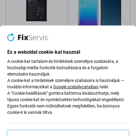
Huawei
Huawei
Huawei Mate 10 Lite, Honor
Huawei P30 - Akkumulátor
Ez a weboldal cookie-kat használ
7X, Nova 2 Plus, P Smart Plus
fedőlap (Sky Blue)
(Nova 3i), P30 Lite, P30 Lite
A cookie-kat tartalom és hirdetések személyre szabására, a
2020 - Akkumulátor
közösségi média funkciók biztosítására és a forgalom
HB356687ECW 3240mAh -
24022598, 24022698,
elemzésére használjuk.
8 000 Ft
3 200 Ft
24022872 Genuine Service
A cookie-kat a hirdetések személyre szabására is használjuk —
Pack
RAKTÁRON 3 db
RENDELÉSRE
további információkat a
Google szabályzataiban
talál.
A "Cookie-beállítások" gombra kattintva kiválaszthatja, mely
típusú cookie-kat és nyomkövetési technológiákat engedélyezi.
Egyes funkciók nem működhetnek megfelelően, ha bizonyos
cookie-k le vannak tiltva.