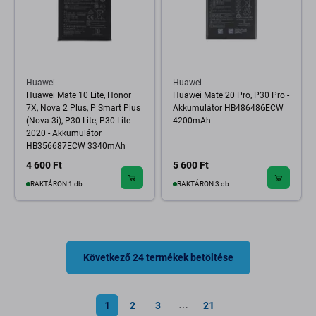
Huawei
Huawei
Huawei Mate 10 Lite, Honor
Huawei Mate 20 Pro, P30 Pro -
7X, Nova 2 Plus, P Smart Plus
Akkumulátor HB486486ECW
(Nova 3i), P30 Lite, P30 Lite
4200mAh
2020 - Akkumulátor
HB356687ECW 3340mAh
4 600 Ft
5 600 Ft
RAKTÁRON 1 db
RAKTÁRON 3 db
Következő 24 termékek betöltése
1
2
3
21
⋯