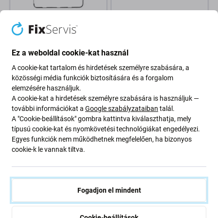
Apple
Apple
Apple iPad Air 11 (2024) -
Apple iPad Air (4th Gen, 5th
Ragasztó LCD Kijelzőhöz
Gen) - Bekapcsoló Gomb +
Ez a weboldal cookie-kat használ
(Adhesive)
Flex Kábel (Space Gray)
1 280 Ft
2 800 Ft
1 590 Ft
A cookie-kat tartalom és hirdetések személyre szabására, a
közösségi média funkciók biztosítására és a forgalom
RAKTÁRON 1 db
RENDELÉSRE
elemzésére használjuk.
A cookie-kat a hirdetések személyre szabására is használjuk —
további információkat a
Google szabályzataiban
talál.
A "Cookie-beállítások" gombra kattintva kiválaszthatja, mely
típusú cookie-kat és nyomkövetési technológiákat engedélyezi.
Egyes funkciók nem működhetnek megfelelően, ha bizonyos
cookie-k le vannak tiltva.
Fogadjon el mindent
Apple
Apple
Akkumulátor iPad Air (3rd Gen
Érintőüveg iPad Air, iPad (5th
2019), 8134mAh
Gen 2017), Black
Cookie-beállítások