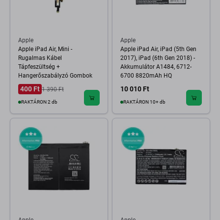
Apple
Apple
Apple iPad Air, Mini -
Apple iPad Air, iPad (5th Gen
Rugalmas Kábel
2017), iPad (6th Gen 2018) -
Tápfeszültség +
Akkumulátor A1484, 6712-
Hangerőszabályzó Gombok
6700 8820mAh HQ
400 Ft
10 010 Ft
1 390 Ft
RAKTÁRON 2 db
RAKTÁRON 10+ db