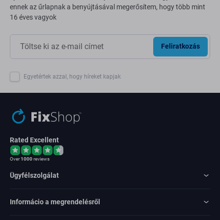
ennek az űrlapnak a benyújtásával megerősítem, hogy több mint
16 éves vagyok
Feliratkozás
Egyetértek azzal, hogy híreket kapjak
Rated Excellent
Over
1000
reviews
Ügyfélszolgálat
Informácio a megrendelésről