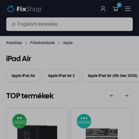
Ugrás az oldal fő részéhez
0
Kezdőlap
Pótalkatrészek
Apple
iPad Air
Apple iPad Air
Apple iPad Air 2
Apple iPad Air (4th Gen 2020)
TOP termékek