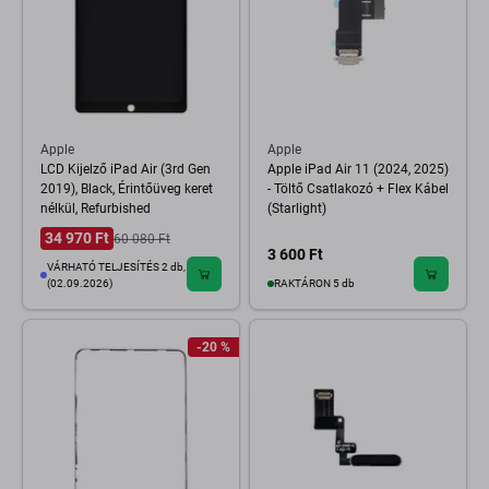
Apple
Apple
LCD Kijelző iPad Air (3rd Gen
Apple iPad Air 11 (2024, 2025)
2019), Black, Érintőüveg keret
- Töltő Csatlakozó + Flex Kábel
nélkül, Refurbished
(Starlight)
34 970 Ft
60 080 Ft
3 600 Ft
VÁRHATÓ TELJESÍTÉS 2 db,
(02.09.2026)
RAKTÁRON 5 db
-20 %