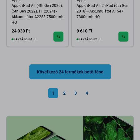
Apple
Apple
Apple iPad Air (4th Gen 2020),
Apple iPad Air 2, iPad (6th Gen
(5th Gen 2022), 11 (2024) -
2018) - Akkumulátor A1547
Akkumulátor A2288 7500mAh
7300mAh HQ
HQ
24 030 Ft
9 610 Ft
RAKTÁRON 4 db
RAKTÁRON 2 db
Következő 24 termékek betöltése
1
2
3
4