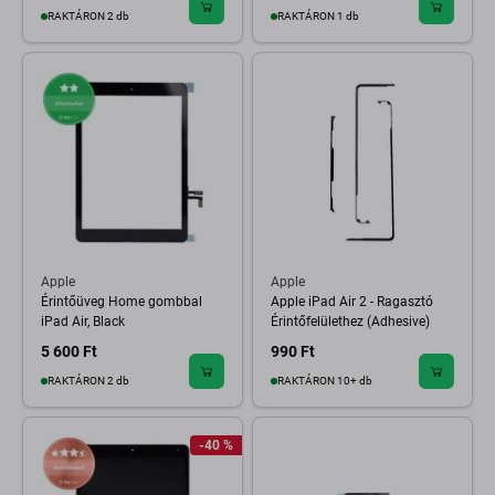
RAKTÁRON 2 db
RAKTÁRON 1 db
Apple
Apple
Érintőüveg Home gombbal
Apple iPad Air 2 - Ragasztó
iPad Air, Black
Érintőfelülethez (Adhesive)
5 600 Ft
990 Ft
RAKTÁRON 2 db
RAKTÁRON 10+ db
-40 %