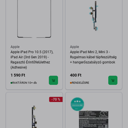
Apple
Apple
Apple iPad Pro 10.5 (2017),
Apple iPad Mini 2, Mini 3 -
iPad Air (3rd Gen 2019) -
Rugalmas kábel tápfeszültség
Ragasztó Érintőfelülethez
+ hangerőszabályzó gombok
(Adhesive)
1 590 Ft
400 Ft
RAKTÁRON 10+ db
RENDELÉSRE
-70 %