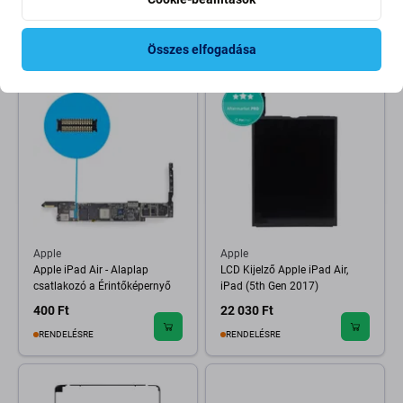
6 400 Ft
6 400 Ft
RAKTÁRON 5 db
RAKTÁRON 10+ db
Összes elfogadása
Apple
Apple
Apple iPad Air - Alaplap
LCD Kijelző Apple iPad Air,
csatlakozó a Érintőképernyő
iPad (5th Gen 2017)
400 Ft
22 030 Ft
RENDELÉSRE
RENDELÉSRE