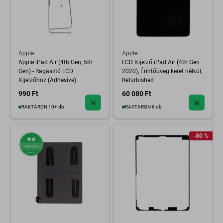
Apple
Apple
Apple iPad Air (4th Gen, 5th
LCD Kijelző iPad Air (4th Gen
Gen) - Ragasztó LCD
2020), Érintőüveg keret nélkül,
Kijelzőhöz (Adhesive)
Refurbished
990 Ft
60 080 Ft
RAKTÁRON 10+ db
RAKTÁRON 6 db
-80 %