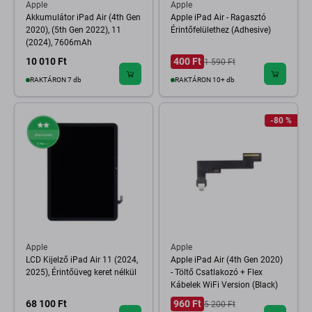
Apple
Apple
Akkumulátor iPad Air (4th Gen
Apple iPad Air - Ragasztó
2020), (5th Gen 2022), 11
Érintőfelülethez (Adhesive)
(2024), 7606mAh
10 010 Ft
400 Ft
1 590 Ft
RAKTÁRON 7 db
RAKTÁRON 10+ db
-80 %
Apple
Apple
LCD Kijelző iPad Air 11 (2024,
Apple iPad Air (4th Gen 2020)
2025), Érintőüveg keret nélkül
- Töltő Csatlakozó + Flex
Kábelek WiFi Version (Black)
68 100 Ft
960 Ft
5 200 Ft