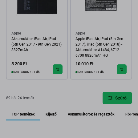
Apple
Apple
Akkumulátor iPad Air, iPad
Apple iPad Air, iPad (5th Gen
(5th Gen 2017 - 9th Gen 2021),
2017), iPad (6th Gen 2018) -
8827mAh
Akkumulátor A1484, 6712-
6700 8820mAh HQ
5 200 Ft
10 010 Ft
RAKTÁRON 10+ db
RAKTÁRON 10+ db
Szűrő
89-ból 24 termék
TOP termékek
Kijelző
Akkumulátorok és ragasztók
FixPre