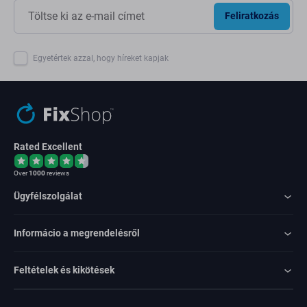
Feliratkozás
Egyetértek azzal, hogy híreket kapjak
Rated Excellent
Over
1000
reviews
Ügyfélszolgálat
Informácio a megrendelésről
Feltételek és kikötések