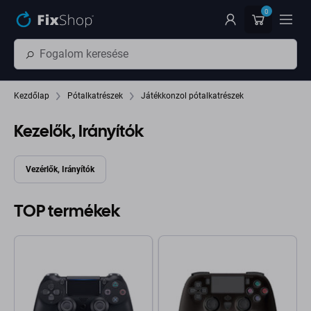
Ugrás az oldal fő részéhez
0
Kezdőlap
Pótalkatrészek
Játékkonzol pótalkatrészek
Kezelők, Irányítók
Vezérlők, Irányítók
TOP termékek