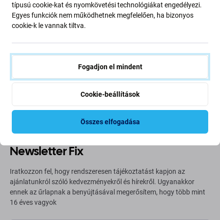
típusú cookie-kat és nyomkövetési technológiákat engedélyezi.
Egyes funkciók nem működhetnek megfelelően, ha bizonyos
cookie-k le vannak tiltva.
Going Green
Bolygónk védelme érdekében folyamatosan javítjuk szén-
Fogadjon el mindent
dioxid-kibocsátásunkat. Olvasson többet arról, hogyan
alakítjuk át folyamatainkat a szénlábnyomunk
csökkentése érdekében.
Cookie-beállítások
További információ
Összes elfogadása
Newsletter Fix
Iratkozzon fel, hogy rendszeresen tájékoztatást kapjon az
ajánlatunkról szóló kedvezményekről és hírekről. Ugyanakkor
ennek az űrlapnak a benyújtásával megerősítem, hogy több mint
16 éves vagyok