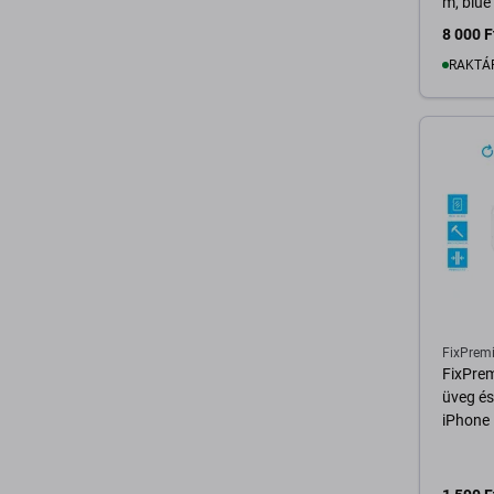
m, blue
8 000 F
RAKTÁ
K
FixPrem
FixPrem
üveg és
iPhone 