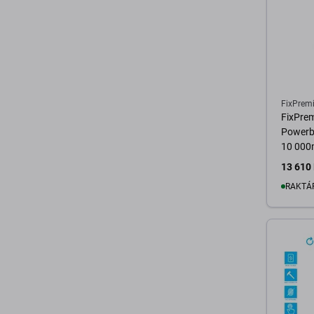
FixPrem
FixPre
Powerba
10 000
13 610 
RAKTÁ
K