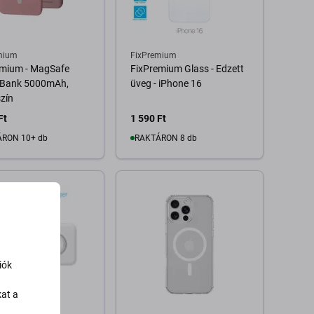
mium
FixPremium
emium - MagSafe
FixPremium Glass - Edzett
Bank 5000mAh,
üveg - iPhone 16
zín
Ft
1 590 Ft
RON 10+ db
RAKTÁRON 8 db
Kosárba
Kosárba
iók
kat a