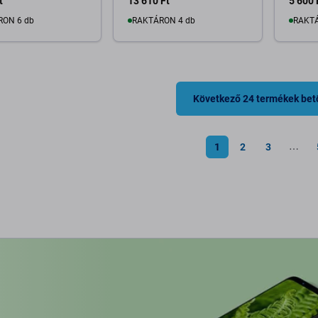
t
13 610 Ft
5 600 
RON 6 db
RAKTÁRON 4 db
RAKTÁ
osárba
Kosárba
Következő 24 termékek bet
1
2
3
⋯