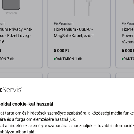
ium
FixPremium
FixPre
ium Privacy Anti-
FixPremium - USB-C -
FixPr
ss - Edzett üveg -
MagSafe Kábel, ezüst
Power
 16
rózsas
t
5 000 Ft
6 000 
RON 7 db
RAKTÁRON 1 db
RAKTÁ
osárba
Kosárba
oldal cookie-kat használ
kat tartalom és hirdetések személyre szabására, a közösségi média funkc
sára és a forgalom elemzésére használjuk.
kat a hirdetések személyre szabására is használjuk — további információ
abályzataiban
talál.