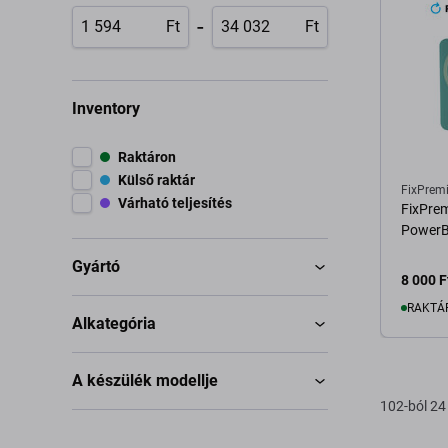
-
Ft
Ft
Inventory
Raktáron
Külső raktár
FixPrem
Várható teljesítés
FixPre
PowerB
Gyártó
8 000 F
RAKTÁ
Alkategória
K
A készülék modellje
102-ból 24