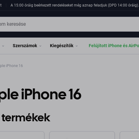
t
A 15:00 óráig beérkezett rendeléseket még aznap feladjuk (DPD 14:00 óráig). 
Szerszámok
Kiegészítők
Felújított iPhone és AirP
ple iPhone 16
le iPhone 16
 termékek