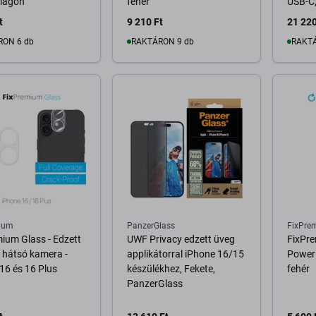
 lagon
fehér
USB-C,
t
9 210 Ft
21 220
RON 6 db
RAKTÁRON 9 db
RAKTÁ
osárba
Kosárba
ium
PanzerGlass
FixPre
ium Glass - Edzett
UWF Privacy edzett üveg
FixPr
 hátsó kamera -
applikátorral iPhone 16/15
Power
16 és 16 Plus
készülékhez, Fekete,
fehér
PanzerGlass