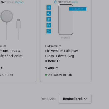
mium
FixPremium
FixPr
mium - USB-C -
FixPremium FullCover
FixPr
e Kábel, ezüst
Glass - Edzett üveg -
Power
iPhone 16
10 00
Ft
2 400 Ft
13 61
RON 1 db
RAKTÁRON 10+ db
Kosárba
Kosárba
Rendezés:
Bestsellerek