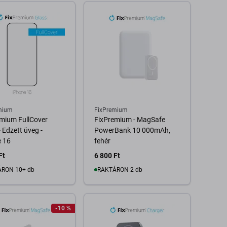
mium
FixPremium
mium FullCover
FixPremium - MagSafe
- Edzett üveg -
PowerBank 10 000mAh,
e 16
fehér
Ft
6 800 Ft
RON 10+ db
RAKTÁRON 2 db
Kosárba
Kosárba
-10 %