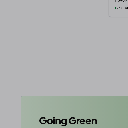
1 590 F
RAKTÁ
K
Going Green