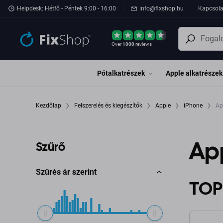
Ugrás az oldal fő részéhez
Helpdesk: Hétfő - Péntek 9:00 - 16:00
info@fixshop.hu
Kapcsola
Over
1000
reviews
Pótalkatrészek
Apple alkatrészek
Kezdőlap
Felszerelés és kiegészítők
Apple
iPhone
Ap
App
Szűrő
Szűrés ár szerint
TOP