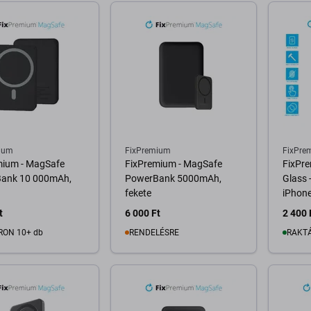
ium
FixPremium
FixPre
mium - MagSafe
FixPremium - MagSafe
FixPre
ank 10 000mAh,
PowerBank 5000mAh,
Glass 
fekete
iPhon
t
6 000 Ft
2 400 
RON 10+ db
RENDELÉSRE
RAKTÁ
osárba
Kosárba