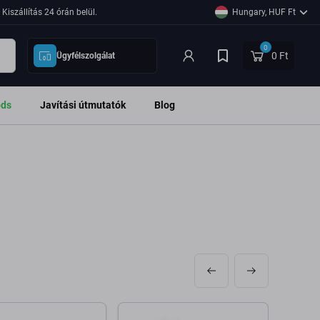
Kiszállítás 24 órán belül.
Hungary, HUF Ft
0
0 Ft
Ügyfélszolgálat
ods
Javítási útmutatók
Blog