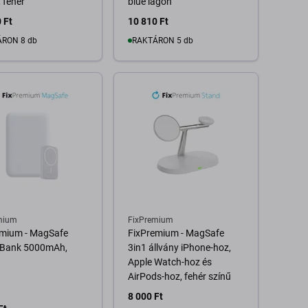
 fehér
blue lagon
 Ft
10 810 Ft
RON 8 db
RAKTÁRON 5 db
Kosárba
Kosárba
mium
FixPremium
emium - MagSafe
FixPremium - MagSafe
Bank 5000mAh,
3in1 állvány iPhone-hoz,
Apple Watch-hoz és
AirPods-hoz, fehér színű
8 000 Ft