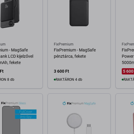
ium
FixPremium
FixPre
mium - MagSafe
FixPremium - MagSafe
FixPr
nk LCD kijelzővel
pénztárca, fekete
Power
mAh, fekete
5000m
Ft
3 600 Ft
5 600
RON 8 db
RAKTÁRON 4 db
RAKTÁ
osárba
Kosárba