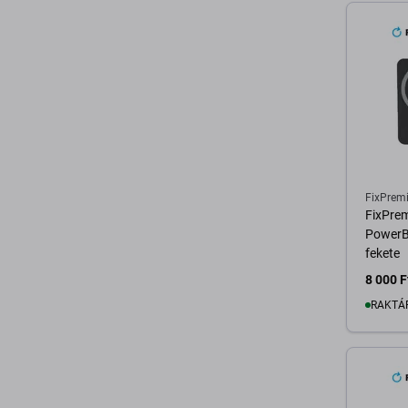
FixPrem
FixPre
PowerB
fekete
8 000 F
RAKTÁ
K