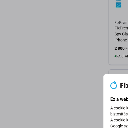
FixPrem
FixPrem
Spy Gla
iPhone
2 800 F
RAKTÁ
K
Ez a web
A cookie-
biztosítá
A cookie-
Google sz