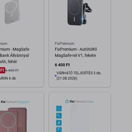
mium
FixPremium
emium - MagSafe
FixPremium - Autótöltő
Bank Állvánnyal
MagSafe-rel V1, fekete
Ah, fehér
6 400 Ft
 Ft
6 400 Ft
VÁRHATÓ TELJESÍTÉS 3 db,
RON 6 db
(21.08.2026)
Kosárba
Kosárba