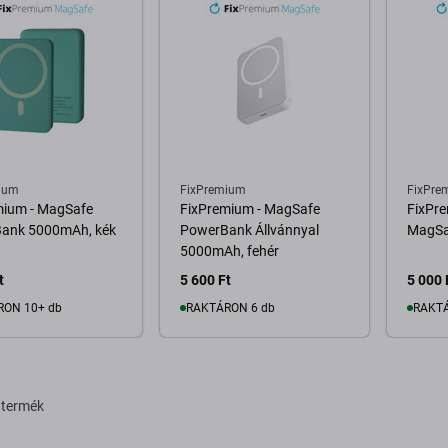
ium
FixPremium
FixPre
mium - MagSafe
FixPremium - MagSafe
FixPre
ank 5000mAh, kék
PowerBank Állvánnyal
MagSaf
5000mAh, fehér
t
5 600 Ft
5 000 
RON 10+ db
RAKTÁRON 6 db
RAKTÁ
osárba
Kosárba
 termék