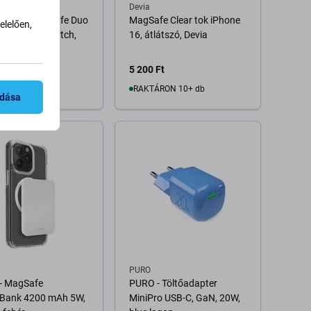
mium
Devia
emium - MagSafe Duo
MagSafe Clear tok iPhone
lelően,
ne és Apple Watch,
16, átlátszó, Devia
Ft
5 200 Ft
RON 2 db
RAKTÁRON 10+ db
adása
Kosárba
Kosárba
PURO
- MagSafe
PURO - Töltőadapter
Bank 4200 mAh 5W,
MiniPro USB-C, GaN, 20W,