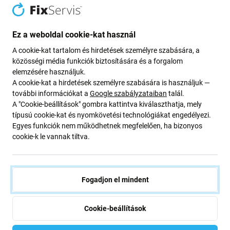
Apple iPod Nano (4th Gen) -
LCD Kijelző iPod Touch (4th
Akkumulátor 616-0405
Gen), Black, Érintőüveg kerettel
240mAh HQ
Ez a weboldal cookie-kat használ
2 800 Ft
10 010 Ft
A cookie-kat tartalom és hirdetések személyre szabására, a
RAKTÁRON 3 db
RAKTÁRON 6 db
közösségi média funkciók biztosítására és a forgalom
elemzésére használjuk.
A cookie-kat a hirdetések személyre szabására is használjuk —
további információkat a
Google szabályzataiban
talál.
A "Cookie-beállítások" gombra kattintva kiválaszthatja, mely
típusú cookie-kat és nyomkövetési technológiákat engedélyezi.
Egyes funkciók nem működhetnek megfelelően, ha bizonyos
cookie-k le vannak tiltva.
Apple
Apple
Fogadjon el mindent
Akkumulátor iPod Nano (6th
Apple iPod Shuffle (4th Gen,
Gen), 105mAh
5th Gen) - Akkumulátor 616-
0150 50mAh HQ
Cookie-beállítások
2 400 Ft
4 000 Ft
RAKTÁRON 5 db
RAKTÁRON 9 db