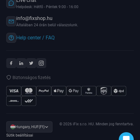
Live chat
Helpdesk: Hétfő - Péntek 9:00 - 16:00
info@fixshop.hu
Általában 24 órán belül válaszolunk.
Help center / FAQ
Biztonságos fizetés
© 2026 iFix s.r.o. HU. Minden jog fenntartva.
Hungary, HUF(Ft)
Sütik beállításai