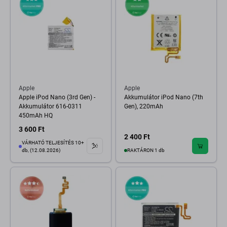
Apple
Apple
Apple iPod Nano (3rd Gen) -
Akkumulátor iPod Nano (7th
Akkumulátor 616-0311
Gen), 220mAh
450mAh HQ
3 600 Ft
2 400 Ft
VÁRHATÓ TELJESÍTÉS 10+
db, (12.08.2026)
RAKTÁRON 1 db