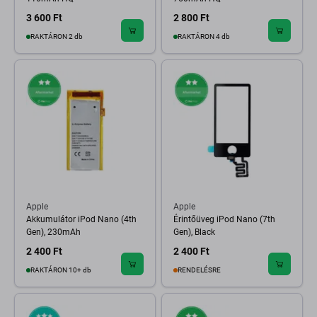
3 600 Ft
2 800 Ft
RAKTÁRON 2 db
RAKTÁRON 4 db
Apple
Apple
Akkumulátor iPod Nano (4th
Érintőüveg iPod Nano (7th
Gen), 230mAh
Gen), Black
2 400 Ft
2 400 Ft
RAKTÁRON 10+ db
RENDELÉSRE