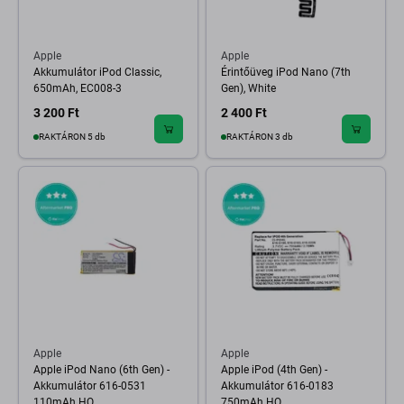
Apple
Apple
Akkumulátor iPod Classic,
Érintőüveg iPod Nano (7th
650mAh, EC008-3
Gen), White
3 200 Ft
2 400 Ft
RAKTÁRON 5 db
RAKTÁRON 3 db
Apple
Apple
Apple iPod Nano (6th Gen) -
Apple iPod (4th Gen) -
Akkumulátor 616-0531
Akkumulátor 616-0183
110mAh HQ
750mAh HQ