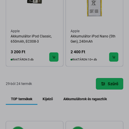
Apple
Apple
Akkumulátor iPod Classic,
Akkumulátor iPod Nano (5th
650mAh, EC008-3
Gen), 240mAh
3 200 Ft
2 400 Ft
RAKTÁRON 5 db
RAKTÁRON 10+ db
Szűrő
29-ból 24 termék
TOP termékek
Kijelző
Akkumulátorok és ragasztók