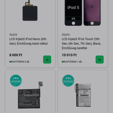
Apple
Apple
LCD Kijelző iPod Nano (6th
LCD Kijelző iPod Touch (5th
Gen), Érintőüveg keret nélkül
Gen, 6th Gen, 7th Gen), Black,
Érintőüveg kerettel
8 000 Ft
10 010 Ft
RAKTÁRON 3 db
RAKTÁRON 1 db