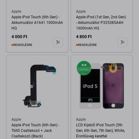
Apple
Apple
Apple iPod Touch (6th Gen) -
Apple iPod (1st Gen, 2nd Gen)
Akkumulátor A1641 1000mAh
- Akkumulátor P325385A4H
HQ
1600mAh HQ
4 000 Ft
4 800 Ft
RENDELÉSRE
RENDELÉSRE
Apple
Apple
Apple iPod Touch (6th Gen) -
LCD Kijelző iPod Touch (5th
Töltő Csatlakozó + Jack
Gen, 6th Gen, 7th Gen), White,
Csatlakozó (Black)
Érintőüveg kerettel