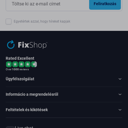
Feliratkozás
Egyetértek azzal, hogy híreket kapjak
Rated Excellent
Over
1000
reviews
Ügyfélszolgálat
Informácio a megrendelésről
Feltételek és kikötések