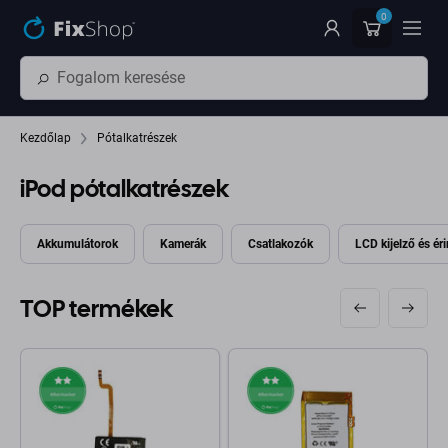
Ugrás az oldal fő részéhez
0
Kezdőlap
Pótalkatrészek
iPod pótalkatrészek
Akkumulátorok
Kamerák
Csatlakozók
LCD kijelző és ér
TOP termékek