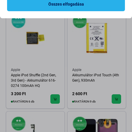
Összes elfogadása
Apple
Apple
Apple iPod Shuffle (2nd Gen,
Akkumulátor iPod Touch (4th
3rd Gen) - Akkumulátor 616-
Gen), 930mAh
0274 100mAh HQ
3 200 Ft
2 600 Ft
RAKTÁRON 6 db
RAKTÁRON 9 db