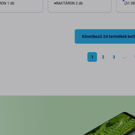
RON 1 db
RAKTÁRON 2 db
(31.08
osárba
Kosárba
Következő 24 termékek bet
1
2
3
⋯