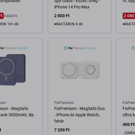
ompatibilis
Spy Glass - Edzett üveg -
m, App
iPhone 14 Pro Max
Ft
2 800 Ft
2 080
8 000 Ft
RON 10+ db
RAKTÁRON 8 db
RAKTÁ
osárba
Kosárba
ium
FixPremium
FixPre
mium - MagSafe
FixPremium - MagSafe Duo
FixPr
ank 5000mAh, lila
- iPhone és Apple Watch,
Ultra 
fehér
400 Ft
t
7 200 Ft
VÁRHA