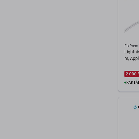
FixPrem
Lightni
m, Appl
2 000 
RAKTÁ
K