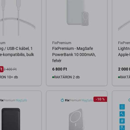
ium
FixPremium
FixPre
ng / USB-C kábel, 1
FixPremium - MagSafe
Lightn
e-kompatibilis, bulk
PowerBank 10 000mAh,
Apple-
fehér
Ft
6 800 Ft
2 000 
2 400 Ft
RON 10+ db
RAKTÁRON 2 db
RAKTÁ
osárba
Kosárba
-10 %