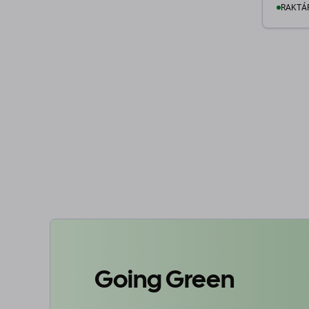
RAKTÁ
K
Going Green