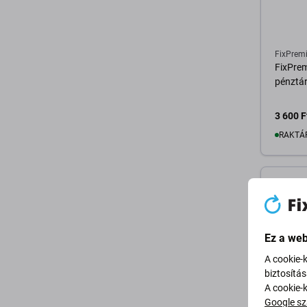
FixPrem
FixPre
pénztár
3 600 F
RAKTÁ
K
Ez a web
A cookie-
biztosítá
A cookie-
Google sz