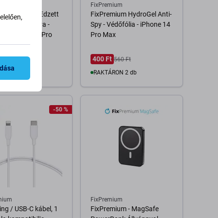
mium
FixPremium
mium Glass - Edzett
FixPremium HydroGel Anti-
lelően,
s hátsó kamera -
Spy - Védőfólia - iPhone 14
 14 Pro és 14 Pro
Pro Max
Ft
400 Ft
560 Ft
adása
RON 10+ db
RAKTÁRON 2 db
Kosárba
Kosárba
-50 %
mium
FixPremium
ing / USB-C kábel, 1
FixPremium - MagSafe