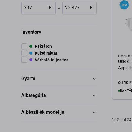
-
Ft
Ft
Inventory
Raktáron
Külső raktár
FixPrem
Várható teljesítés
USB-C t
Apple-k
Gyártó
6 810 F
RAKTÁ
Alkategória
K
A készülék modellje
102-ból 24