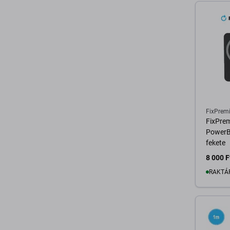
FixPrem
FixPre
PowerB
fekete
8 000 F
RAKTÁ
K