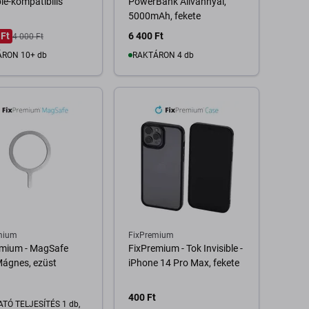
le-kompatibilis
PowerBank Állvánnyal,
5000mAh, fekete
 Ft
6 400 Ft
4 000 Ft
RON 10+ db
RAKTÁRON 4 db
Kosárba
Kosárba
mium
FixPremium
emium - MagSafe
FixPremium - Tok Invisible -
Mágnes, ezüst
iPhone 14 Pro Max, fekete
400 Ft
TÓ TELJESÍTÉS 1 db,