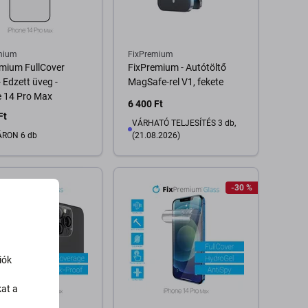
mium
FixPremium
mium FullCover
FixPremium - Autótöltő
- Edzett üveg -
MagSafe-rel V1, fekete
e 14 Pro Max
6 400 Ft
Ft
VÁRHATÓ TELJESÍTÉS 3 db,
RON 6 db
(21.08.2026)
Kosárba
-30 %
Kosárba
iók
kat a