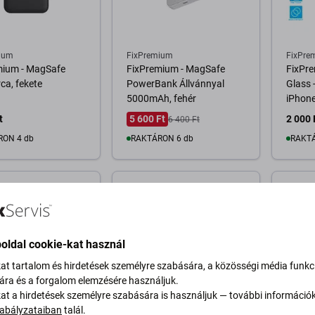
ium
FixPremium
FixPre
mium - MagSafe
FixPremium - MagSafe
FixPre
ca, fekete
PowerBank Állvánnyal
Glass 
5000mAh, fehér
iPhon
t
5 600 Ft
2 000 
6 400 Ft
RON 4 db
RAKTÁRON 6 db
RAKTÁ
osárba
Kosárba
-30 %
oldal cookie-kat használ
kat tartalom és hirdetések személyre szabására, a közösségi média funkc
sára és a forgalom elemzésére használjuk.
kat a hirdetések személyre szabására is használjuk — további információ
abályzataiban
talál.