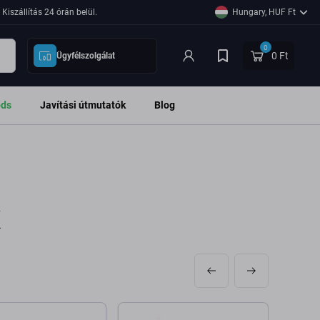
Kiszállítás 24 órán belül.
Hungary, HUF Ft
0
0 Ft
Ügyfélszolgálat
ods
Javítási útmutatók
Blog
x