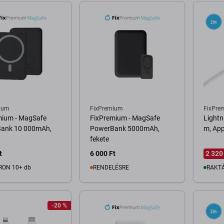
ium
FixPremium
FixPre
mium - MagSafe
FixPremium - MagSafe
Lightn
ank 10 000mAh,
PowerBank 5000mAh,
m, App
fekete
t
6 000 Ft
2 320
RON 10+ db
RENDELÉSRE
RAKTÁ
osárba
Kosárba
-20 %