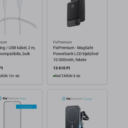
mium
FixPremium
ing / USB kábel, 2 m,
FixPremium - MagSafe
kompatibilis, bulk
Powerbank LCD kijelzővel
10 000mAh, fekete
Ft
13 610 Ft
RON 10+ db
RAKTÁRON 8 db
Kosárba
Kosárba