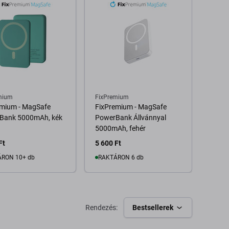
mium
FixPremium
FixPr
emium - MagSafe
FixPremium - MagSafe
Light
Bank 5000mAh, kék
PowerBank Állvánnyal
Apple
5000mAh, fehér
Ft
5 600 Ft
2 080
RON 10+ db
RAKTÁRON 6 db
Kosárba
Kosárba
Rendezés:
Bestsellerek