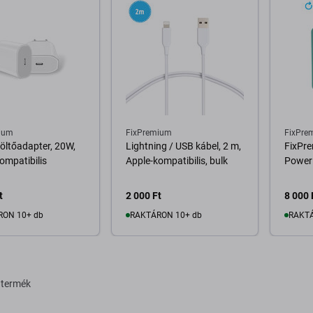
ium
FixPremium
FixPre
öltőadapter, 20W,
Lightning / USB kábel, 2 m,
FixPr
ompatibilis
Apple-kompatibilis, bulk
Power
t
2 000 Ft
8 000 
RON 10+ db
RAKTÁRON 10+ db
RAKTÁ
osárba
Kosárba
 termék