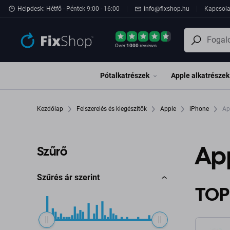
Ugrás az oldal fő részéhez
Helpdesk: Hétfő - Péntek 9:00 - 16:00
info@fixshop.hu
Kapcsola
Over
1000
reviews
Pótalkatrészek
Apple alkatrészek
Kezdőlap
Felszerelés és kiegészítők
Apple
iPhone
Ap
App
Szűrő
Szűrés ár szerint
TOP