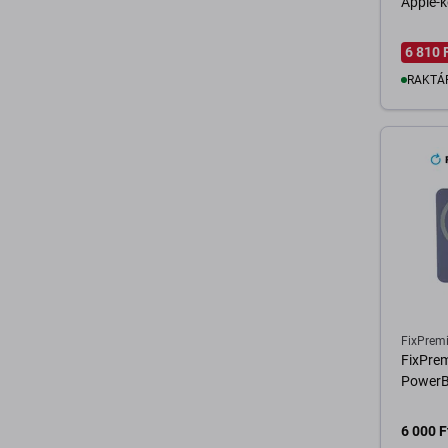
Apple-k
6 810 
RAKTÁ
K
FixPrem
FixPre
PowerB
6 000 F