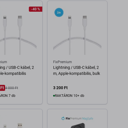
-40 %
mium
FixPremium
ing / USB-C kábel, 2
Lightning / USB-C kábel, 2
le-kompatibilis
m, Apple-kompatibilis, bulk
 Ft
3 200 Ft
4 000 Ft
RON 7 db
RAKTÁRON 10+ db
Kosárba
Kosárba