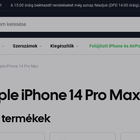
t
A 15:00 óráig beérkezett rendeléseket még aznap feladjuk (DPD 14:00 óráig). 
Szerszámok
Kiegészítők
Felújított iPhone és AirP
ple iPhone 14 Pro Max
le iPhone 14 Pro Ma
 termékek