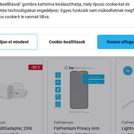
ium
FixPremium
FixPre
beállítások" gombra kattintva kiválaszthatja, mely típusú cookie-kat és
ng / USB kábel, 1 m,
FixPremium - MagSafe
FixPre
ési technológiákat engedélyezi. Egyes funkciók nem működhetnek megfe
ompatibilis
PowerBank 5000mAh,
üveg é
s cookie-k le vannak tiltva.
rózsaszín
iPhone
Max
Ft
6 000 Ft
1 590 
2 800 Ft
jon el mindent
Cookie-beállítások
Összes elfog
RON 10+ db
RAKTÁRON 10+ db
RAKTÁ
osárba
Kosárba
-20 %
ium
FixPremium
FixPre
öltőadapter, 20W,
FixPremium Privacy Anti-
Lightn