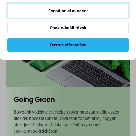
RENDELÉSRE
Fogadjon el mindent
Cookie-beállítások
Összes elfogadása
Going Green
Bolygónk védelme érdekében folyamatosan javítjuk szén-
dioxid-kibocsátásunkat. Olvasson többet arról, hogyan
alakítjuk át folyamatainkat a szénlábnyomunk
csökkentése érdekében.