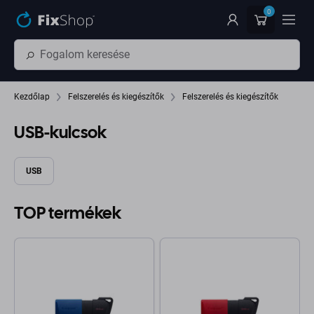
Ugrás az oldal fő részéhez
0
Kezdőlap
Felszerelés és kiegészítők
Felszerelés és kiegészítők
USB-kulcsok
USB
TOP termékek