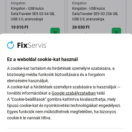
Kingston
Kingston
Kingston - USB kulcs
Kingston - USB kulcs
DataTraveler SE9 G3 64 GB,
DataTraveler SE9 G3 256 GB,
USB 3.0, aranysárga
USB 3.0, aranysárga
10 010 Ft
26 030 Ft
RENDELÉSRE
RENDELÉSRE
Ez a weboldal cookie-kat használ
A cookie-kat tartalom és hirdetések személyre szabására, a
közösségi média funkciók biztosítására és a forgalom
elemzésére használjuk.
A cookie-kat a hirdetések személyre szabására is használjuk —
további információkat a
Google szabályzataiban
talál.
A "Cookie-beállítások" gombra kattintva kiválaszthatja, mely
típusú cookie-kat és nyomkövetési technológiákat engedélyezi.
Kingston
Kingston - USB kulcs
Egyes funkciók nem működhetnek megfelelően, ha bizonyos
DataTraveler SE9 G3 128 GB,
cookie-k le vannak tiltva.
USB 3.0, aranysárga
16 020 Ft