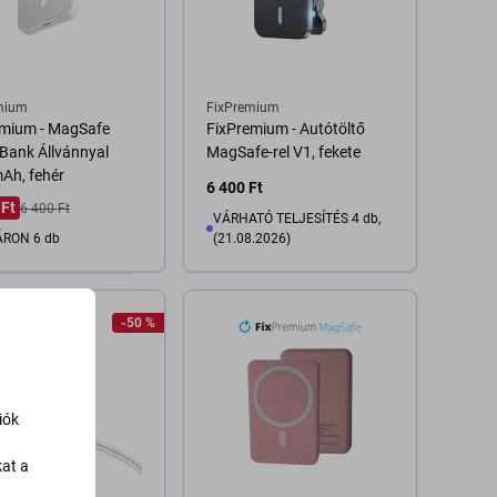
mium
FixPremium
emium - MagSafe
FixPremium - Autótöltő
Bank Állvánnyal
MagSafe-rel V1, fekete
Ah, fehér
6 400 Ft
 Ft
6 400 Ft
VÁRHATÓ TELJESÍTÉS 4 db,
RON 6 db
(21.08.2026)
Kosárba
-50 %
Kosárba
iók
kat a