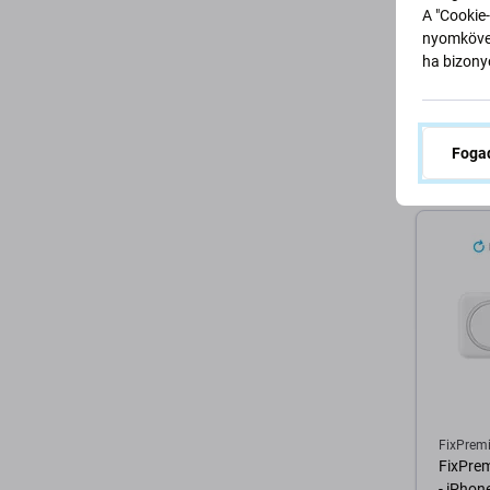
A "Cookie-
FixPrem
nyomkövet
FixPrem
ha bizonyo
Spy Gla
iPhone
2 400 
Fogad
RAKTÁ
K
FixPrem
FixPre
- iPhon