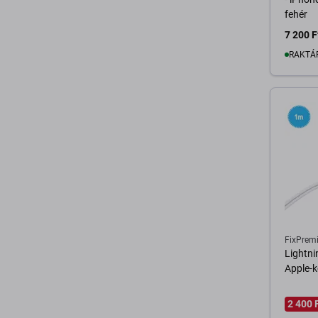
fehér
7 200 F
RAKTÁ
K
FixPrem
Lightni
Apple-k
2 400 