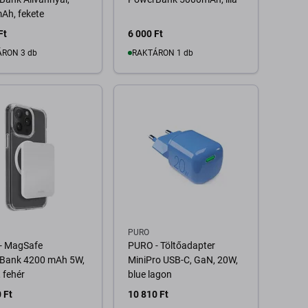
Ah, fekete
Ft
6 000 Ft
RON 3 db
RAKTÁRON 1 db
Kosárba
Kosárba
PURO
- MagSafe
PURO - Töltőadapter
Bank 4200 mAh 5W,
MiniPro USB-C, GaN, 20W,
 fehér
blue lagon
 Ft
10 810 Ft