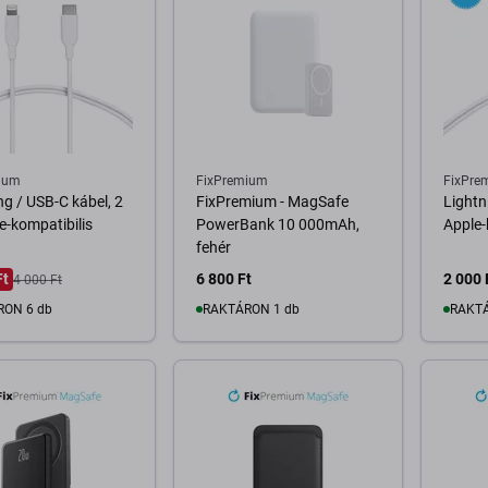
ium
FixPremium
FixPre
ng / USB-C kábel, 2
FixPremium - MagSafe
Lightn
e-kompatibilis
PowerBank 10 000mAh,
Apple-
fehér
Ft
6 800 Ft
2 000 
4 000 Ft
RON 6 db
RAKTÁRON 1 db
RAKTÁ
osárba
Kosárba