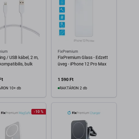
mium
FixPremium
ing / USB kábel, 2 m,
FixPremium Glass - Edzett
kompatibilis, bulk
üveg - iPhone 12 Pro Max
Ft
1 590 Ft
RON 10+ db
RAKTÁRON 2 db
Kosárba
Kosárba
-10 %