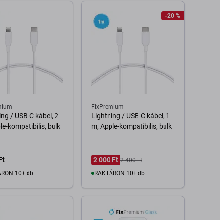
-20 %
mium
FixPremium
ing / USB-C kábel, 2
Lightning / USB-C kábel, 1
le-kompatibilis, bulk
m, Apple-kompatibilis, bulk
Ft
2 000 Ft
2 400 Ft
RON 10+ db
RAKTÁRON 10+ db
Kosárba
Kosárba