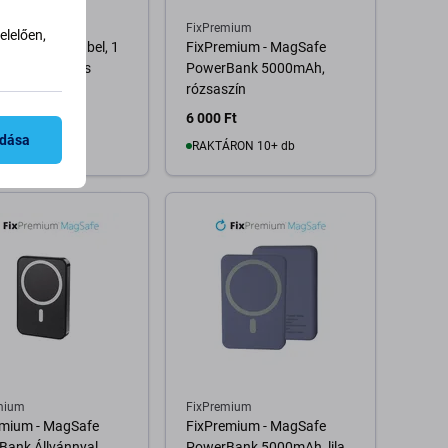
mium
FixPremium
lelően,
ing / USB-C kábel, 1
FixPremium - MagSafe
le-kompatibilis
PowerBank 5000mAh,
rózsaszín
 Ft
6 000 Ft
4 000 Ft
adása
RON 10+ db
RAKTÁRON 10+ db
Kosárba
Kosárba
mium
FixPremium
emium - MagSafe
FixPremium - MagSafe
ank Állvánnyal,
PowerBank 5000mAh, lila