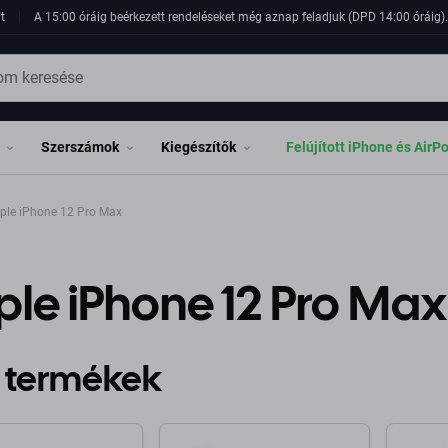
t
A 15:00 óráig beérkezett rendeléseket még aznap feladjuk (DPD 14:00 óráig). 
Szerszámok
Kiegészítők
Felújított iPhone és AirP
ple iPhone 12 Pro Max
le iPhone 12 Pro Max
 termékek