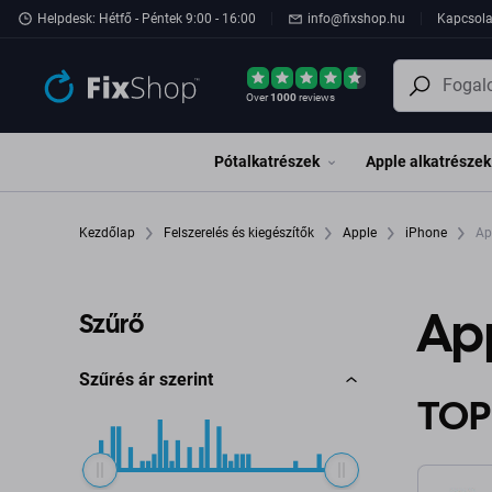
Ugrás az oldal fő részéhez
Helpdesk: Hétfő - Péntek 9:00 - 16:00
info@fixshop.hu
Kapcsola
Over
1000
reviews
Pótalkatrészek
Apple alkatrészek
Kezdőlap
Felszerelés és kiegészítők
Apple
iPhone
Ap
App
Szűrő
Szűrés ár szerint
TOP