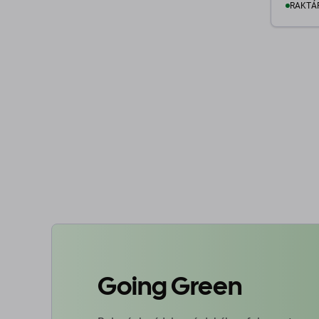
RAKTÁ
K
Going Green