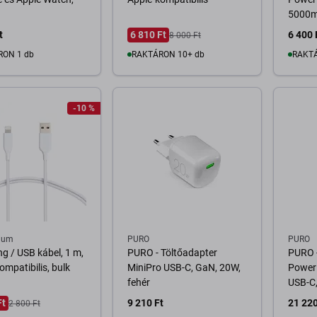
5000m
t
6 810 Ft
6 400 
8 000 Ft
RON 1 db
RAKTÁRON 10+ db
RAKTÁ
osárba
Kosárba
-10 %
ium
PURO
PURO
ng / USB kábel, 1 m,
PURO - Töltőadapter
PURO 
ompatibilis, bulk
MiniPro USB-C, GaN, 20W,
Power
fehér
USB-C,
Ft
9 210 Ft
21 220
2 800 Ft