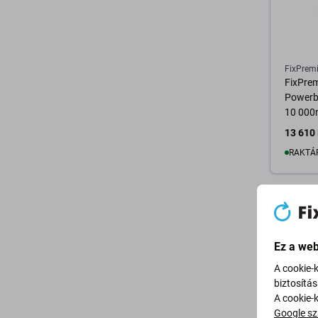
FixPrem
FixPre
Powerba
10 000
13 610 
RAKTÁ
K
Ez a web
A cookie-
biztosítá
A cookie-
Google sz