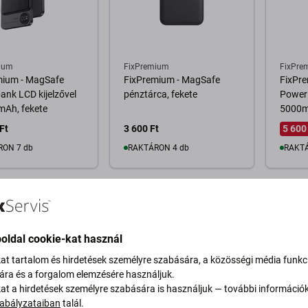
ium
FixPremium
FixPre
mium - MagSafe
FixPremium - MagSafe
FixPr
nk LCD kijelzővel
pénztárca, fekete
Power
mAh, fekete
5000m
Ft
3 600 Ft
5 600
RON 7 db
RAKTÁRON 4 db
RAKTÁ
osárba
Kosárba
-10 %
-30 %
oldal cookie-kat használ
kat tartalom és hirdetések személyre szabására, a közösségi média funkc
sára és a forgalom elemzésére használjuk.
kat a hirdetések személyre szabására is használjuk — további információ
abályzataiban
talál.