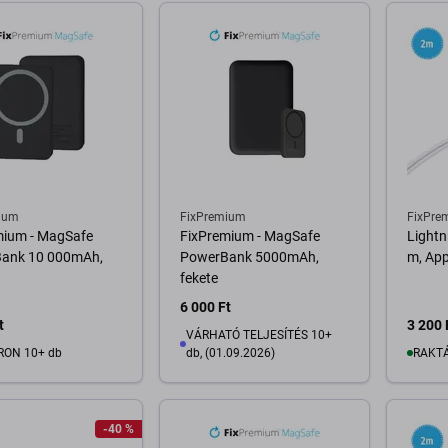
ium
FixPremium
FixPre
mium - MagSafe
FixPremium - MagSafe
Lightn
ank 10 000mAh,
PowerBank 5000mAh,
m, App
fekete
6 000 Ft
t
3 200 
VÁRHATÓ TELJESÍTÉS 10+
RON 10+ db
db, (01.09.2026)
RAKTÁ
osárba
-40 %
Kosárba