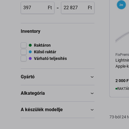
-
Ft
Ft
Inventory
Raktáron
Külső raktár
FixPrem
Várható teljesítés
Lightni
Apple-k
Gyártó
2 000 F
RAKTÁ
Alkategória
K
A készülék modellje
73-ból 24 