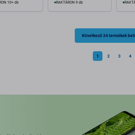
RON 10+ db
RAKTÁRON 9 db
RAKTÁ
osárba
Kosárba
Következő 24 termékek bet
1
2
3
4