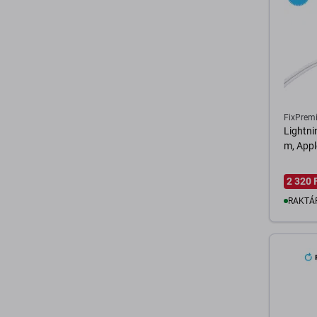
FixPrem
Lightni
m, Appl
2 320 
RAKTÁ
K