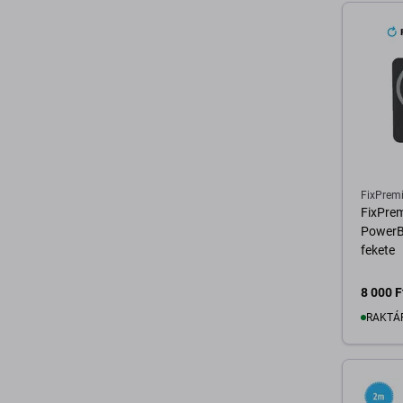
FixPrem
FixPre
PowerB
fekete
8 000 F
RAKTÁ
K