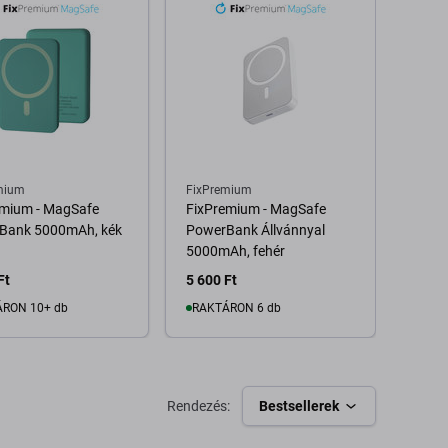
mium
FixPremium
FixPr
emium - MagSafe
FixPremium - MagSafe
FixPr
Bank 5000mAh, kék
PowerBank Állvánnyal
üveg 
5000mAh, fehér
Ft
5 600 Ft
1 590
RON 10+ db
RAKTÁRON 6 db
Kosárba
Kosárba
Rendezés:
Bestsellerek