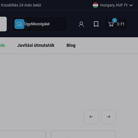
Kiszállítás 24 órán belül.
Hungary, HUF Ft
0
0 Ft
Ügyfélszolgálat
ods
Javítási útmutatók
Blog