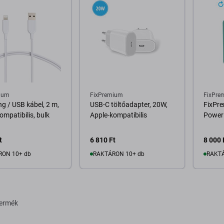
ium
FixPremium
FixPre
ng / USB kábel, 2 m,
USB-C töltőadapter, 20W,
FixPr
ompatibilis, bulk
Apple-kompatibilis
Power
t
6 810 Ft
8 000 
RON 10+ db
RAKTÁRON 10+ db
RAKTÁ
osárba
Kosárba
termék