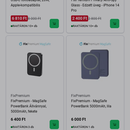
USB-C töltőadapter, 20W,
FixPremium Privacy Anti-Spy
Apple-kompatibilis
Glass - Edzett üveg - iPhone 14
Pro
6 810 Ft
2 400 Ft
8 000 Ft
2 800 Ft
RAKTÁRON 10+ db
RAKTÁRON 10+ db
FixPremium
FixPremium
FixPremium - MagSafe
FixPremium - MagSafe
PowerBank Állvánnyal,
PowerBank 5000mAh, lila
5000mAh, fekete
6 400 Ft
6 000 Ft
RAKTÁRON 3 db
RAKTÁRON 1 db