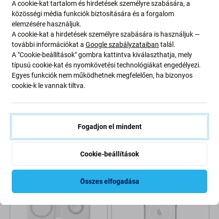
-50 %
A cookie-kat tartalom és hirdetések személyre szabására, a
közösségi média funkciók biztosítására és a forgalom
elemzésére használjuk.
A cookie-kat a hirdetések személyre szabására is használjuk —
további információkat a
Google szabályzataiban
talál.
A "Cookie-beállítások" gombra kattintva kiválaszthatja, mely
típusú cookie-kat és nyomkövetési technológiákat engedélyezi.
Egyes funkciók nem működhetnek megfelelően, ha bizonyos
cookie-k le vannak tiltva.
FixPremium
FixPremium
Lightning / USB-C kábel, 1 m,
FixPremium - MagSafe
Apple-kompatibilis
PowerBank 5000mAh,
rózsaszín
Fogadjon el mindent
2 080 Ft
6 000 Ft
4 000 Ft
RAKTÁRON 10+ db
RAKTÁRON 10+ db
Cookie-beállítások
Összes elfogadása