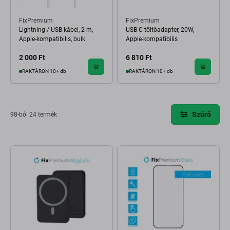
FixPremium
FixPremium
Lightning / USB kábel, 2 m,
USB-C töltőadapter, 20W,
Apple-kompatibilis, bulk
Apple-kompatibilis
2 000 Ft
6 810 Ft
RAKTÁRON 10+ db
RAKTÁRON 10+ db
Szűrő
98-ból 24 termék