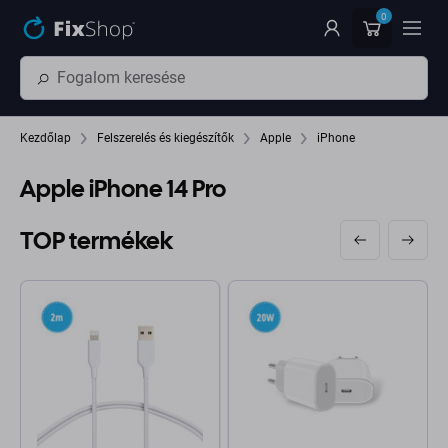
Ugrás az oldal fő részéhez
0
Kezdőlap
Felszerelés és kiegészítők
Apple
iPhone
Apple iPhone 14 Pro
TOP termékek