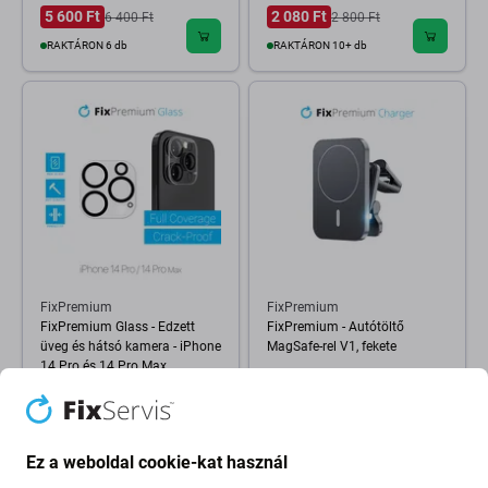
5 600 Ft
2 080 Ft
6 400 Ft
2 800 Ft
RAKTÁRON 6 db
RAKTÁRON 10+ db
FixPremium
FixPremium
FixPremium Glass - Edzett
FixPremium - Autótöltő
üveg és hátsó kamera - iPhone
MagSafe-rel V1, fekete
14 Pro és 14 Pro Max
6 400 Ft
1 590 Ft
VÁRHATÓ TELJESÍTÉS 4 db,
RAKTÁRON 10+ db
(21.08.2026)
Ez a weboldal cookie-kat használ