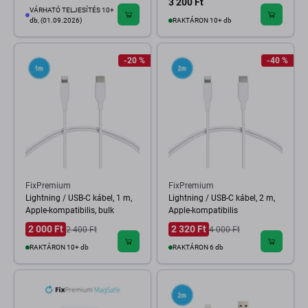
3 200 Ft
VÁRHATÓ TELJESÍTÉS 10+
db, (01.09.2026)
RAKTÁRON 10+ db
-20 %
-40 %
FixPremium
FixPremium
Lightning / USB-C kábel, 1 m,
Lightning / USB-C kábel, 2 m,
Apple-kompatibilis, bulk
Apple-kompatibilis
2 000 Ft
2 320 Ft
2 400 Ft
4 000 Ft
RAKTÁRON 10+ db
RAKTÁRON 6 db