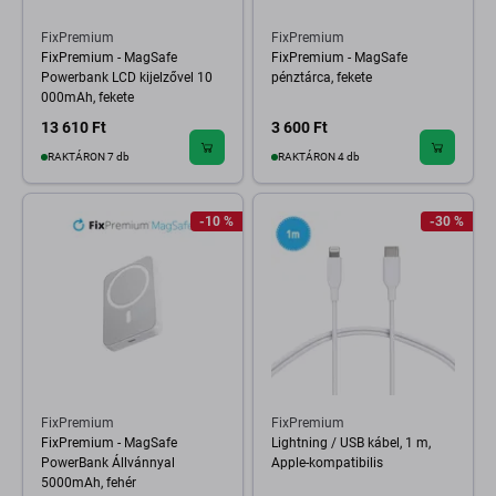
FixPremium
FixPremium
FixPremium - MagSafe
FixPremium - MagSafe
Powerbank LCD kijelzővel 10
pénztárca, fekete
000mAh, fekete
13 610 Ft
3 600 Ft
RAKTÁRON 7 db
RAKTÁRON 4 db
-10 %
-30 %
FixPremium
FixPremium
FixPremium - MagSafe
Lightning / USB kábel, 1 m,
PowerBank Állvánnyal
Apple-kompatibilis
5000mAh, fehér