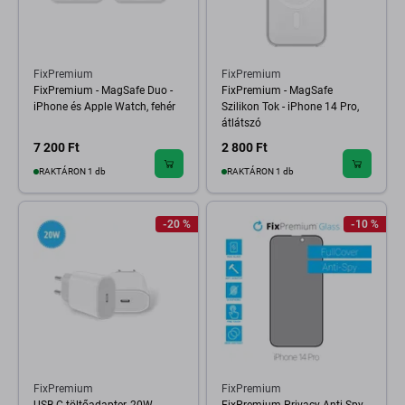
FixPremium
FixPremium
FixPremium - MagSafe Duo -
FixPremium - MagSafe
iPhone és Apple Watch, fehér
Szilikon Tok - iPhone 14 Pro,
átlátszó
7 200 Ft
2 800 Ft
RAKTÁRON 1 db
RAKTÁRON 1 db
-20 %
-10 %
FixPremium
FixPremium