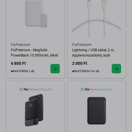
FixPremium
FixPremium
FixPremium - MagSafe
Lightning / USB kábel, 2 m,
PowerBank 10 000mAh, fehér
Apple-kompatibilis, bulk
6 800 Ft
2 000 Ft
RAKTÁRON 1 db
RAKTÁRON 10+ db