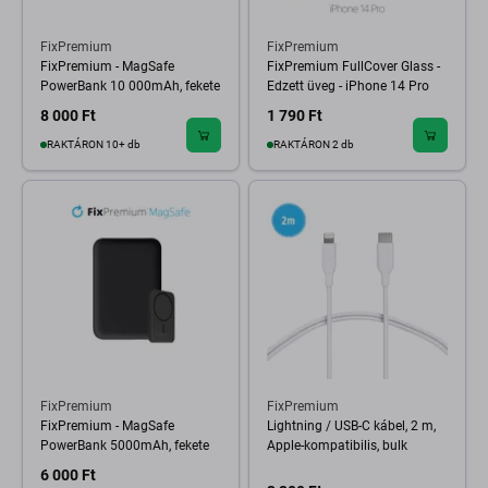
FixPremium
FixPremium
FixPremium - MagSafe
FixPremium FullCover Glass -
PowerBank 10 000mAh, fekete
Edzett üveg - iPhone 14 Pro
8 000 Ft
1 790 Ft
RAKTÁRON 10+ db
RAKTÁRON 2 db
FixPremium
FixPremium
FixPremium - MagSafe
Lightning / USB-C kábel, 2 m,
PowerBank 5000mAh, fekete
Apple-kompatibilis, bulk
6 000 Ft