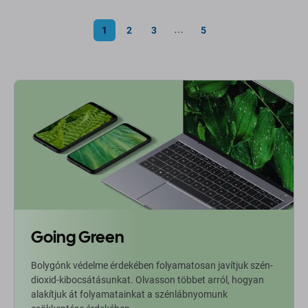
1
2
3
5
⋯
Going Green
Bolygónk védelme érdekében folyamatosan javítjuk szén-
dioxid-kibocsátásunkat. Olvasson többet arról, hogyan
alakítjuk át folyamatainkat a szénlábnyomunk