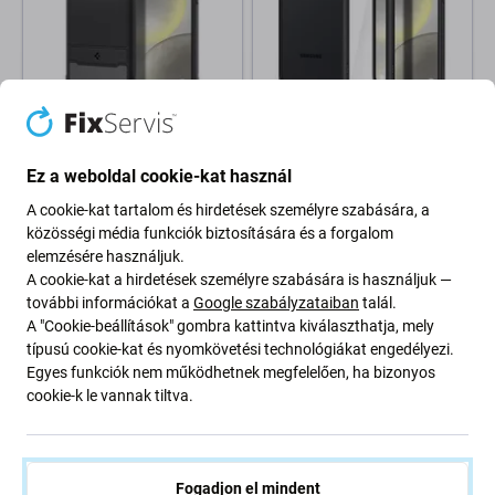
Spigen
Spigen
Spigen - Tok Rugged Armor -
Spigen - Tok Ultra Hybrid -
Samsung Galaxy S24, Matte
Samsung Galaxy S24, Matte
Ez a weboldal cookie-kat használ
Black
Black
A cookie-kat tartalom és hirdetések személyre szabására, a
8 810 Ft
8 810 Ft
közösségi média funkciók biztosítására és a forgalom
RAKTÁRON 3 db
RAKTÁRON 2 db
elemzésére használjuk.
A cookie-kat a hirdetések személyre szabására is használjuk —
további információkat a
Google szabályzataiban
talál.
A "Cookie-beállítások" gombra kattintva kiválaszthatja, mely
típusú cookie-kat és nyomkövetési technológiákat engedélyezi.
Egyes funkciók nem működhetnek megfelelően, ha bizonyos
cookie-k le vannak tiltva.
Fogadjon el mindent