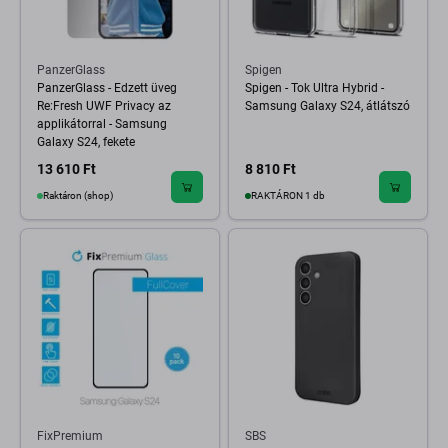
PanzerGlass
Spigen
PanzerGlass - Edzett üveg
Spigen - Tok Ultra Hybrid -
Re:Fresh UWF Privacy az
Samsung Galaxy S24, átlátszó
applikátorral - Samsung
Galaxy S24, fekete
13 610 Ft
8 810 Ft
Raktáron (shop)
RAKTÁRON 1 db
FixPremium
SBS