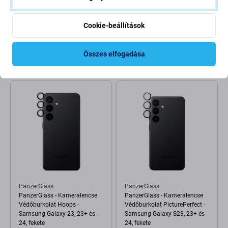
Spigen
Spigen
Spigen - Tok Thin Fit -
Spigen - Tok Liquid Air -
Cookie-beállítások
Samsung Galaxy S24, fekete
Samsung Galaxy S24, Deep
Purple
8 400 Ft
8 400 Ft
Összes elfogadása
RAKTÁRON 4 db
Raktáron (shop)
PanzerGlass
PanzerGlass
PanzerGlass - Kameralencse
PanzerGlass - Kameralencse
Védőburkolat Hoops -
Védőburkolat PicturePerfect -
Samsung Galaxy 23, 23+ és
Samsung Galaxy S23, 23+ és
24, fekete
24, fekete