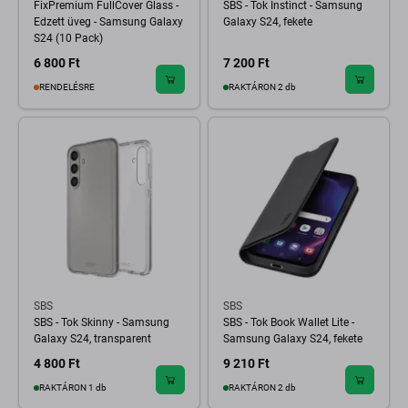
FixPremium FullCover Glass -
SBS - Tok Instinct - Samsung
Edzett üveg - Samsung Galaxy
Galaxy S24, fekete
S24 (10 Pack)
6 800 Ft
7 200 Ft
RENDELÉSRE
RAKTÁRON 2 db
SBS
SBS
SBS - Tok Skinny - Samsung
SBS - Tok Book Wallet Lite -
Galaxy S24, transparent
Samsung Galaxy S24, fekete
4 800 Ft
9 210 Ft
RAKTÁRON 1 db
RAKTÁRON 2 db