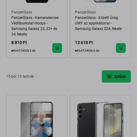
PanzerGlass
PanzerGlass
PanzerGlass - Kameralencse
PanzerGlass - Edzett Üveg
Védőburkolat Hoops -
UWF az applikátorral -
Samsung Galaxy 23, 23+ és
Samsung Galaxy S24, fekete
24, fekete
8 810 Ft
13 610 Ft
RAKTÁRON 2 db
RAKTÁRON 3 db
Szűrő
15-ból 15 termék