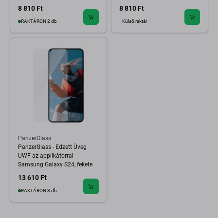
8 810 Ft
8 810 Ft
RAKTÁRON 2 db
Külső raktár
PanzerGlass
PanzerGlass - Edzett Üveg
UWF az applikátorral -
Samsung Galaxy S24, fekete
13 610 Ft
RAKTÁRON 3 db