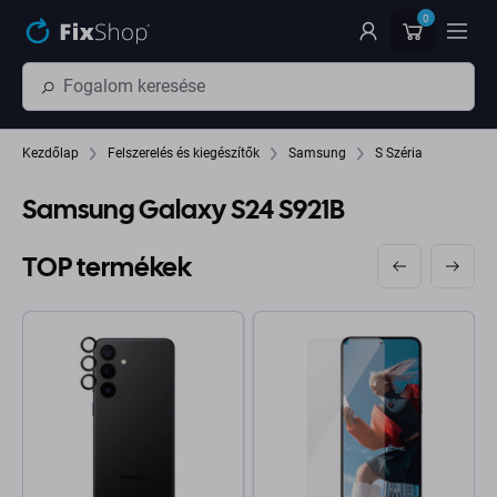
Ugrás az oldal fő részéhez
0
Kezdőlap
Felszerelés és kiegészítők
Samsung
S Széria
Samsung Galaxy S24 S921B
TOP termékek