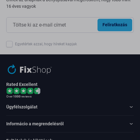
16 éves vagyok
Feliratkozás
Egyetértek azzal, hogy híreket kapjak
Rated Excellent
Over
1000
reviews
Ügyfélszolgálat
Informácio a megrendelésről