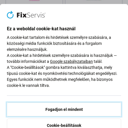
Apple
Apple
Apple iPhone 8, SE (2020), SE
Apple iPhone 15 - Ragasztó
(2022) - Ragasztó
LCD Kijelzőhöz (Adhesive)
Akkumulátor Rögzítéshez
(Black)
Ez a weboldal cookie-kat használ
(Adhesive)
A cookie-kat tartalom és hirdetések személyre szabására, a
990 Ft
990 Ft
közösségi média funkciók biztosítására és a forgalom
RAKTÁRON 10+ db
RAKTÁRON 10+ db
elemzésére használjuk.
A cookie-kat a hirdetések személyre szabására is használjuk —
további információkat a
Google szabályzataiban
talál.
A "Cookie-beállítások" gombra kattintva kiválaszthatja, mely
típusú cookie-kat és nyomkövetési technológiákat engedélyezi.
Egyes funkciók nem működhetnek megfelelően, ha bizonyos
cookie-k le vannak tiltva.
Fogadjon el mindent
Apple
Apple
Apple iPhone 13 Pro -
Apple iPhone 15 Pro -
Cookie-beállítások
Ragasztó Akkumulátor
Ragasztó LCD Kijelzőhöz