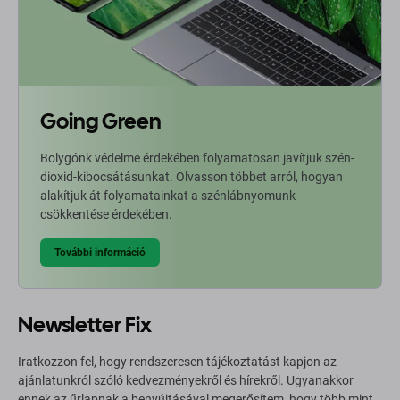
Going Green
Bolygónk védelme érdekében folyamatosan javítjuk szén-
dioxid-kibocsátásunkat. Olvasson többet arról, hogyan
alakítjuk át folyamatainkat a szénlábnyomunk
csökkentése érdekében.
További információ
Newsletter Fix
Iratkozzon fel, hogy rendszeresen tájékoztatást kapjon az
ajánlatunkról szóló kedvezményekről és hírekről. Ugyanakkor
ennek az űrlapnak a benyújtásával megerősítem, hogy több mint