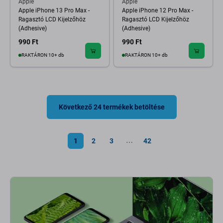
Apple
Apple
Apple iPhone 13 Pro Max -
Apple iPhone 12 Pro Max -
Ragasztó LCD Kijelzőhöz
Ragasztó LCD Kijelzőhöz
(Adhesive)
(Adhesive)
990 Ft
990 Ft
RAKTÁRON 10+ db
RAKTÁRON 10+ db
Következő 24 termékek betöltése
1
2
3
42
⋯