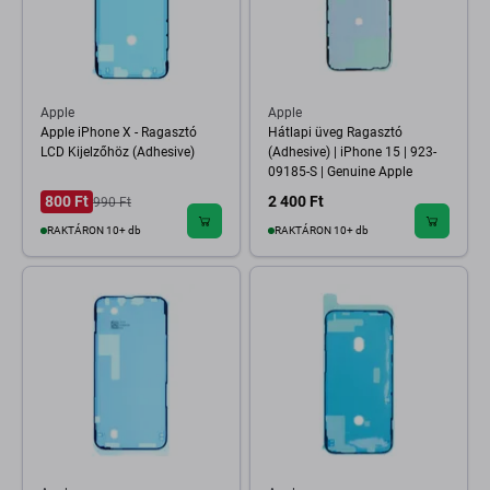
Apple
Apple
Apple iPhone X - Ragasztó
Hátlapi üveg Ragasztó
LCD Kijelzőhöz (Adhesive)
(Adhesive) | iPhone 15 | 923-
09185-S | Genuine Apple
800 Ft
2 400 Ft
990 Ft
RAKTÁRON 10+ db
RAKTÁRON 10+ db