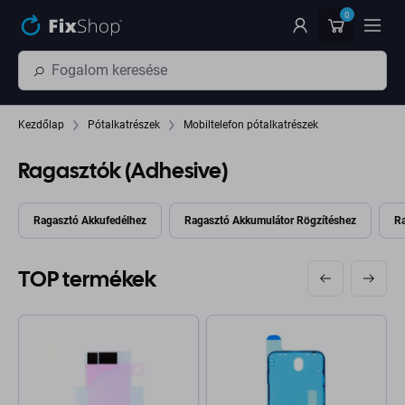
Ugrás az oldal fő részéhez
0
Kezdőlap
Pótalkatrészek
Mobiltelefon pótalkatrészek
Ragasztók (Adhesive)
Ragasztó Akkufedélhez
Ragasztó Akkumulátor Rögzítéshez
Ra
TOP termékek