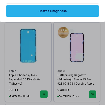
Rögzítéshez (Adhesive)
(Adhesive) (Black)
990 Ft
990 Ft
Összes elfogadása
RAKTÁRON 10+ db
RAKTÁRON 10+ db
Apple
Apple
Apple iPhone 14, 16e -
Hátlapi üveg Ragasztó
Ragasztó LCD Kijelzőhöz
(Adhesive) | iPhone 15 Pro |
(Adhesive)
923-09189-S | Genuine Apple
990 Ft
2 400 Ft
RAKTÁRON 10+ db
RAKTÁRON 10+ db