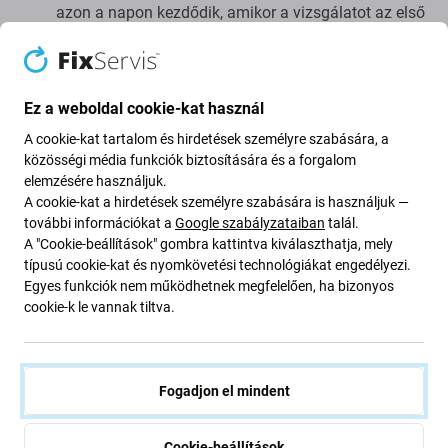
azon a napon kezdődik, amikor a vizsgálatot az első
mondatnak megfelelően elvégezték. Ha azonban az
eladó vagy az általa kijelölt harmadik fél a vevő által
biztosított szükséges együttműködés ellenére sem
végzi el a vizsgálatot ésszerű határidőn belül, de
Ez a weboldal cookie-kat használ
legkésőbb a hiba bejelentésének kézbesítésétől
A cookie-kat tartalom és hirdetések személyre szabására, a
számított 10 napon belül, az eljárás a hiba
közösségi média funkciók biztosítására és a forgalom
bejelentésének kézbesítése napján kezdődik.
elemzésére használjuk.
A cookie-kat a hirdetések személyre szabására is használjuk —
további információkat a
Google szabályzataiban
talál.
Az eladó vagy az általa kijelölt személy a vonatkozó
A "Cookie-beállítások" gombra kattintva kiválaszthatja, mely
jogszabályoknak megfelelően igazolást állít ki a
típusú cookie-kat és nyomkövetési technológiákat engedélyezi.
vevő számára a hiba bejelentéséről.
Egyes funkciók nem működhetnek megfelelően, ha bizonyos
cookie-k le vannak tiltva.
A hibákért való felelősség nem terjed ki azokra a
hibákra, amelyekről az eladó a szerződés
megkötésekor tájékoztatta a vevőt, vagy amelyekről
Fogadjon el mindent
a vevőnek a szerződés megkötésének körülményeire
tekintettel tudnia kellett.
Cookie-beállítások