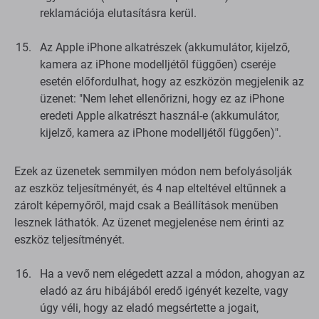
reklamációja elutasításra kerül.
Az Apple iPhone alkatrészek (akkumulátor, kijelző,
kamera az iPhone modelljétől függően) cseréje
esetén előfordulhat, hogy az eszközön megjelenik az
üzenet: "Nem lehet ellenőrizni, hogy ez az iPhone
eredeti Apple alkatrészt használ-e (akkumulátor,
kijelző, kamera az iPhone modelljétől függően)".
Ezek az üzenetek semmilyen módon nem befolyásolják
az eszköz teljesítményét, és 4 nap elteltével eltűnnek a
zárolt képernyőről, majd csak a Beállítások menüben
lesznek láthatók. Az üzenet megjelenése nem érinti az
eszköz teljesítményét.
Ha a vevő nem elégedett azzal a módon, ahogyan az
eladó az áru hibájából eredő igényét kezelte, vagy
úgy véli, hogy az eladó megsértette a jogait,