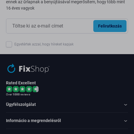
ennek az űrlapnak a benyújtásával megerősítem, hogy több mint
16 éves vagyok
Feliratkozás
Egyetértek azzal, hogy híreket kapjak
Rated Excellent
Over
1000
reviews
Ügyfélszolgálat
Informácio a megrendelésről