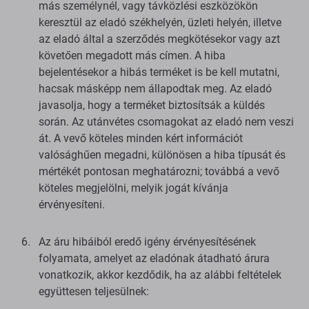
más személynél, vagy távközlési eszközökön
keresztül az eladó székhelyén, üzleti helyén, illetve
az eladó által a szerződés megkötésekor vagy azt
követően megadott más címen. A hiba
bejelentésekor a hibás terméket is be kell mutatni,
hacsak másképp nem állapodtak meg. Az eladó
javasolja, hogy a terméket biztosítsák a küldés
során. Az utánvétes csomagokat az eladó nem veszi
át. A vevő köteles minden kért információt
valósághűen megadni, különösen a hiba típusát és
mértékét pontosan meghatározni; továbbá a vevő
köteles megjelölni, melyik jogát kívánja
érvényesíteni.
Az áru hibáiból eredő igény érvényesítésének
folyamata, amelyet az eladónak átadható árura
vonatkozik, akkor kezdődik, ha az alábbi feltételek
együttesen teljesülnek: