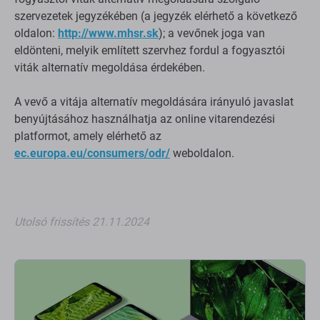
szervezetek jegyzékében (a jegyzék elérhető a következő
oldalon:
http://www.mhsr.sk
); a vevőnek joga van
eldönteni, melyik említett szervhez fordul a fogyasztói
viták alternatív megoldása érdekében.
A vevő a vitája alternatív megoldására irányuló javaslat
benyújtásához használhatja az online vitarendezési
platformot, amely elérhető az
ec.europa.eu/consumers/odr/
weboldalon.
Utolsó frissítés 21.11.2024