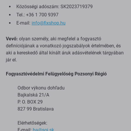
Közösségi adószám: SK2023719379
Tel.: +36 1 700 9397
E-mail:
info@fixshop.hu
Vevő:
olyan személy, aki megfelel a fogyasztó
definíciójának a vonatkozó jogszabályok értelmében, és
aki a kereskedő által kínált áruk adásvételének tárgyában
jár el.
Fogyasztóvédelmi Felügyelőség Pozsonyi Régió
Odbor výkonu dohľadu
Bajkalská 21/A
P. O. BOX 29
827 99 Bratislava
Elérhetőségek:
E-mail:
ba@soi.sk