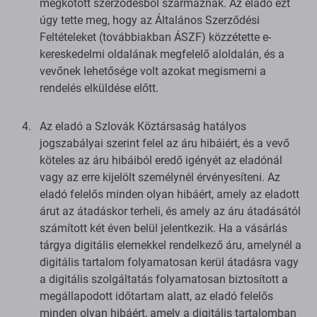
megkötött szerződésből származnak. Az eladó ezt
úgy tette meg, hogy az Általános Szerződési
Feltételeket (továbbiakban ÁSZF) közzétette e-
kereskedelmi oldalának megfelelő aloldalán, és a
vevőnek lehetősége volt azokat megismerni a
rendelés elküldése előtt.
Az eladó a Szlovák Köztársaság hatályos
jogszabályai szerint felel az áru hibáiért, és a vevő
köteles az áru hibáiból eredő igényét az eladónál
vagy az erre kijelölt személynél érvényesíteni. Az
eladó felelős minden olyan hibáért, amely az eladott
árut az átadáskor terheli, és amely az áru átadásától
számított két éven belül jelentkezik. Ha a vásárlás
tárgya digitális elemekkel rendelkező áru, amelynél a
digitális tartalom folyamatosan kerül átadásra vagy
a digitális szolgáltatás folyamatosan biztosított a
megállapodott időtartam alatt, az eladó felelős
minden olyan hibáért, amely a digitális tartalomban