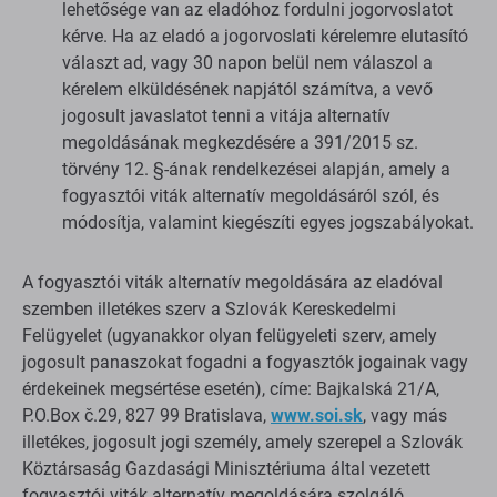
lehetősége van az eladóhoz fordulni jogorvoslatot
kérve. Ha az eladó a jogorvoslati kérelemre elutasító
választ ad, vagy 30 napon belül nem válaszol a
kérelem elküldésének napjától számítva, a vevő
jogosult javaslatot tenni a vitája alternatív
megoldásának megkezdésére a 391/2015 sz.
törvény 12. §-ának rendelkezései alapján, amely a
fogyasztói viták alternatív megoldásáról szól, és
módosítja, valamint kiegészíti egyes jogszabályokat.
A fogyasztói viták alternatív megoldására az eladóval
szemben illetékes szerv a Szlovák Kereskedelmi
Felügyelet (ugyanakkor olyan felügyeleti szerv, amely
jogosult panaszokat fogadni a fogyasztók jogainak vagy
érdekeinek megsértése esetén), címe: Bajkalská 21/A,
P.O.Box č.29, 827 99 Bratislava,
www.soi.sk
, vagy más
illetékes, jogosult jogi személy, amely szerepel a Szlovák
Köztársaság Gazdasági Minisztériuma által vezetett
fogyasztói viták alternatív megoldására szolgáló