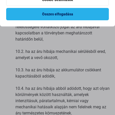
Az eladó nem felel az áru hibáiért:
Összes elfogadása
10.1. ha a vevő nem érvényesítette az eladó
felelősségére vonatkozó jogát az áru hibájával
kapcsolatban a törvényben meghatározott
határidőn belül,
10.2. ha az áru hibája mechanikai sérülésből ered,
amelyet a vevő okozott,
10.3. ha az áru hibája az akkumulátor csökkent
kapacitásából adódik,
10.4. ha az áru hibája abból adódott, hogy azt olyan
körülmények között használták, amelyek
intenzitásuk, páratartalmuk, kémiai vagy
mechanikai hatásaik alapján nem felelnek meg az
áru természetes környezetének.