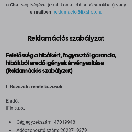
a
Chat
segítségével (chat ikon a jobb alsó sarokban) vagy
e-mailben
:
reklamacio@fixshop.hu
Reklamációs szabályzat
Felelősség a hibákért, fogyasztói garancia,
hibákból eredő igények érvényesítése
(Reklamációs szabályzat)
I. Bevezető rendelkezések
Eladó:
iFix s.r.o.,
Cégjegyzékszám: 47019948
Adóazonosító szám: 2023719379