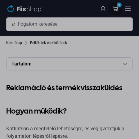
Ugrás az oldal fő részéhez
0
Kezdőlap
Feltételek és kikötések
Tartalom
Reklamáció és termékvisszaküldés
Hogyan működik?
Kattintson a megfelelő lehetőségre, és végigvezetjük a
folyamaton lépésről lépésre.