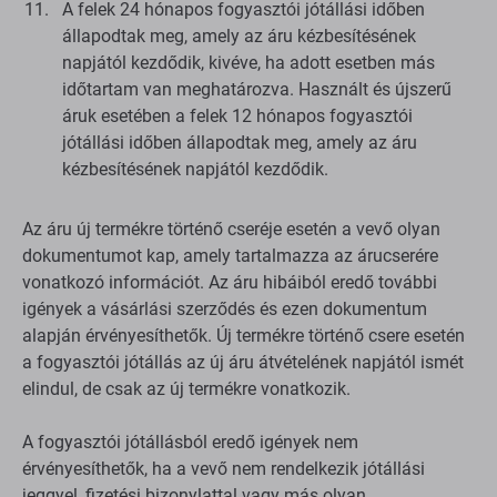
A felek 24 hónapos fogyasztói jótállási időben
állapodtak meg, amely az áru kézbesítésének
napjától kezdődik, kivéve, ha adott esetben más
időtartam van meghatározva. Használt és újszerű
áruk esetében a felek 12 hónapos fogyasztói
jótállási időben állapodtak meg, amely az áru
kézbesítésének napjától kezdődik.
Az áru új termékre történő cseréje esetén a vevő olyan
dokumentumot kap, amely tartalmazza az árucserére
vonatkozó információt. Az áru hibáiból eredő további
igények a vásárlási szerződés és ezen dokumentum
alapján érvényesíthetők. Új termékre történő csere esetén
a fogyasztói jótállás az új áru átvételének napjától ismét
elindul, de csak az új termékre vonatkozik.
A fogyasztói jótállásból eredő igények nem
érvényesíthetők, ha a vevő nem rendelkezik jótállási
jeggyel, fizetési bizonylattal vagy más olyan