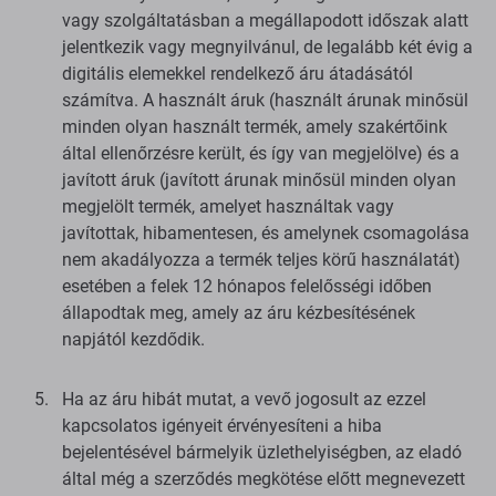
vagy szolgáltatásban a megállapodott időszak alatt
jelentkezik vagy megnyilvánul, de legalább két évig a
digitális elemekkel rendelkező áru átadásától
számítva. A használt áruk (használt árunak minősül
minden olyan használt termék, amely szakértőink
által ellenőrzésre került, és így van megjelölve) és a
javított áruk (javított árunak minősül minden olyan
megjelölt termék, amelyet használtak vagy
javítottak, hibamentesen, és amelynek csomagolása
nem akadályozza a termék teljes körű használatát)
esetében a felek 12 hónapos felelősségi időben
állapodtak meg, amely az áru kézbesítésének
napjától kezdődik.
Ha az áru hibát mutat, a vevő jogosult az ezzel
kapcsolatos igényeit érvényesíteni a hiba
bejelentésével bármelyik üzlethelyiségben, az eladó
által még a szerződés megkötése előtt megnevezett