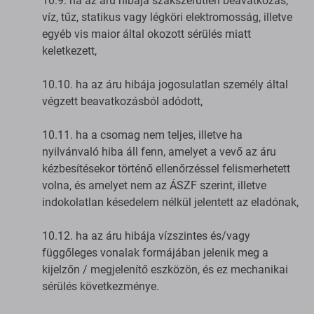
10.9. ha az áru hibája szakszerűtlen beavatkozás,
víz, tűz, statikus vagy légköri elektromosság, illetve
egyéb vis maior által okozott sérülés miatt
keletkezett,
10.10. ha az áru hibája jogosulatlan személy által
végzett beavatkozásból adódott,
10.11. ha a csomag nem teljes, illetve ha
nyilvánvaló hiba áll fenn, amelyet a vevő az áru
kézbesítésekor történő ellenőrzéssel felismerhetett
volna, és amelyet nem az ÁSZF szerint, illetve
indokolatlan késedelem nélkül jelentett az eladónak,
10.12. ha az áru hibája vízszintes és/vagy
függőleges vonalak formájában jelenik meg a
kijelzőn / megjelenítő eszközön, és ez mechanikai
sérülés következménye.