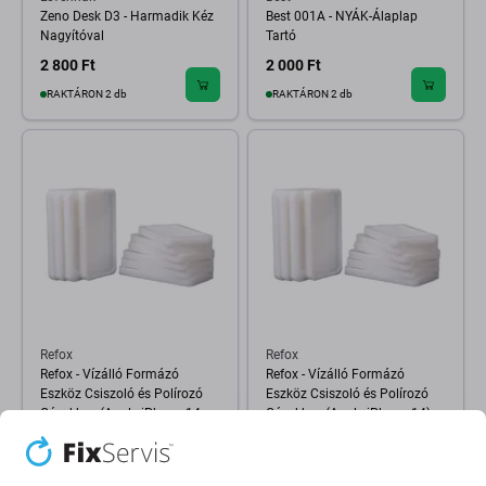
Zeno Desk D3 - Harmadik Kéz
Best 001A - NYÁK-Álaplap
Nagyítóval
Tartó
2 800 Ft
2 000 Ft
RAKTÁRON 2 db
RAKTÁRON 2 db
Refox
Refox
Refox - Vízálló Formázó
Refox - Vízálló Formázó
Eszköz Csiszoló és Polírozó
Eszköz Csiszoló és Polírozó
Gépekhez (Apple iPhone 14
Gépekhez (Apple iPhone 14)
Pro)
5 190 Ft
5 190 Ft