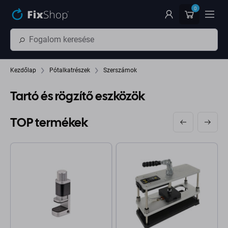
Ugrás az oldal fő részéhez
0
Kezdőlap
Pótalkatrészek
Szerszámok
Tartó és rögzítő eszközök
TOP termékek