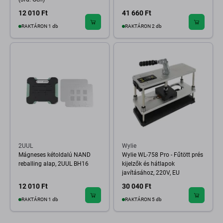
12 010 Ft
41 660 Ft
RAKTÁRON 1 db
RAKTÁRON 2 db
2UUL
Wylie
Mágneses kétoldalú NAND
Wylie WL-758 Pro - Fűtött prés
reballing alap, 2UUL BH16
kijelzők és hátlapok
javításához, 220V, EU
12 010 Ft
30 040 Ft
RAKTÁRON 1 db
RAKTÁRON 5 db