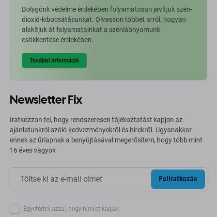
Bolygónk védelme érdekében folyamatosan javítjuk szén-
dioxid-kibocsátásunkat. Olvasson többet arról, hogyan
alakítjuk át folyamatainkat a szénlábnyomunk
csökkentése érdekében.
További információ
Newsletter Fix
Iratkozzon fel, hogy rendszeresen tájékoztatást kapjon az
ajánlatunkról szóló kedvezményekről és hírekről. Ugyanakkor
ennek az űrlapnak a benyújtásával megerősítem, hogy több mint
16 éves vagyok
Feliratkozás
Egyetértek azzal, hogy híreket kapjak