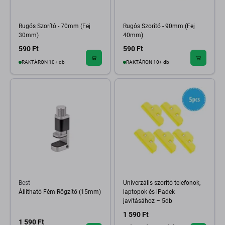
Rugós Szorító - 70mm (Fej
Rugós Szorító - 90mm (Fej
30mm)
40mm)
590 Ft
590 Ft
RAKTÁRON 10+ db
RAKTÁRON 10+ db
Best
Univerzális szorító telefonok,
Állítható Fém Rögzítő (15mm)
laptopok és iPadek
javításához – 5db
1 590 Ft
1 590 Ft