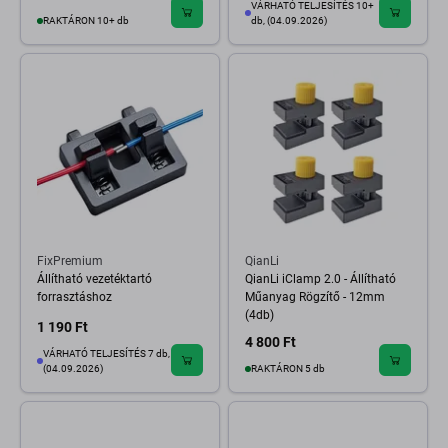
VÁRHATÓ TELJESÍTÉS 10+
RAKTÁRON 10+ db
db, (04.09.2026)
FixPremium
QianLi
Állítható vezetéktartó
QianLi iClamp 2.0 - Állítható
forrasztáshoz
Műanyag Rögzítő - 12mm
(4db)
1 190 Ft
4 800 Ft
VÁRHATÓ TELJESÍTÉS 7 db,
(04.09.2026)
RAKTÁRON 5 db