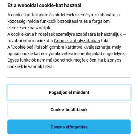
RENDELÉSRE
RENDELÉSRE
Ez a weboldal cookie-kat használ
A cookie-kat tartalom és hirdetések személyre szabására, a
közösségi média funkciók biztosítására és a forgalom
elemzésére használjuk.
A cookie-kat a hirdetések személyre szabására is használjuk —
további információkat a
Google szabályzataiban
talál.
A "Cookie-beállítások" gombra kattintva kiválaszthatja, mely
típusú cookie-kat és nyomkövetési technológiákat engedélyezi.
Egyes funkciók nem működhetnek megfelelően, ha bizonyos
cookie-k le vannak tiltva.
Refox
Refox
Refox - Vízálló Formázó
Refox - Vízálló Formázó
Eszköz Csiszoló és Polírozó
Eszköz Csiszoló és Polírozó
Fogadjon el mindent
Gépekhez (Apple iPhone 14
Gépekhez (Apple iPhone 14
Plus)
Pro Max)
5 190 Ft
5 190 Ft
Cookie-beállítások
RENDELÉSRE
RENDELÉSRE
Összes elfogadása
-20 %