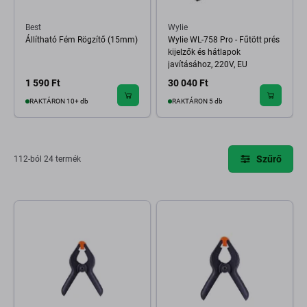
Best
Wylie
Állítható Fém Rögzítő (15mm)
Wylie WL-758 Pro - Fűtött prés
kijelzők és hátlapok
javításához, 220V, EU
1 590 Ft
30 040 Ft
RAKTÁRON 10+ db
RAKTÁRON 5 db
Szűrő
112-ból 24 termék