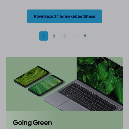
Következő 24 termékek betöltése
1
2
3
5
⋯
Going Green