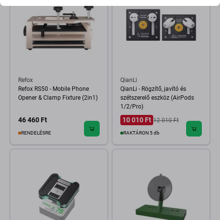
Refox
QianLi
Refox RS50 - Mobile Phone
QianLi - Rögzítő, javító és
Opener & Clamp Fixture (2in1)
szétszerelő eszköz (AirPods
1/2/Pro)
46 460 Ft
10 010 Ft
12 010 Ft
RENDELÉSRE
RAKTÁRON 5 db