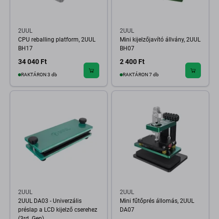
2UUL
2UUL
CPU reballing platform, 2UUL
Mini kijelzőjavító állvány, 2UUL
BH17
BH07
34 040 Ft
2 400 Ft
RAKTÁRON 3 db
RAKTÁRON 7 db
2UUL
2UUL
2UUL DA03 - Univerzális
Mini fűtőprés állomás, 2UUL
préslap a LCD kijelző cserehez
DA07
(3rd. Gen)