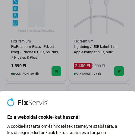
FixPremium
FixPremium
FixPremium Glass - Edzett
Lightning / USB kábel, 1 m,
üveg - iPhone 6 Plus, 6s Plus,
Apple-kompatibilis, bulk
7 Plus és 8 Plus
1 590 Ft
2 400 Ft
2 800 Ft
RAKTÁRON 10+ db
RAKTÁRON 10+ db
Ez a weboldal cookie-kat használ
A cookie-kat tartalom és hirdetések személyre szabására, a
közösségi média funkciók biztosítására és a forgalom