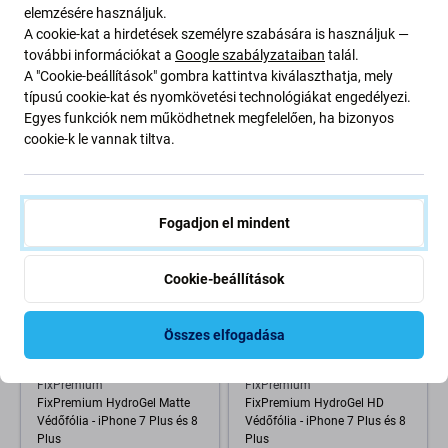
elemzésére használjuk.
A cookie-kat a hirdetések személyre szabására is használjuk —
PURO
PURO
további információkat a
Google szabályzataiban
talál.
PURO - USB-C Kábel / MFI
PURO - USB-C Kábel / MFI
Lightning, 12W, Soft, 1,5 m,
Lightning, 12W, Soft, 1,5 m,
A "Cookie-beállítások" gombra kattintva kiválaszthatja, mely
fehér
fekete
típusú cookie-kat és nyomkövetési technológiákat engedélyezi.
Egyes funkciók nem működhetnek megfelelően, ha bizonyos
10 010 Ft
10 010 Ft
cookie-k le vannak tiltva.
Külső raktár
RAKTÁRON 10+ db
-80 %
Fogadjon el mindent
Cookie-beállítások
Összes elfogadása
FixPremium
FixPremium
FixPremium HydroGel Matte
FixPremium HydroGel HD
Védőfólia - iPhone 7 Plus és 8
Védőfólia - iPhone 7 Plus és 8
Plus
Plus