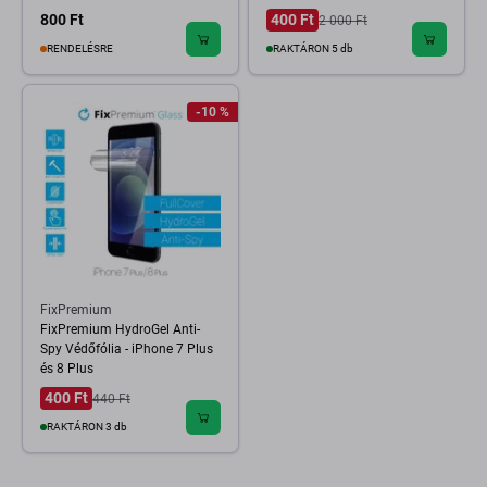
800 Ft
400 Ft
2 000 Ft
RENDELÉSRE
RAKTÁRON 5 db
-10 %
FixPremium
FixPremium HydroGel Anti-
Spy Védőfólia - iPhone 7 Plus
és 8 Plus
400 Ft
440 Ft
RAKTÁRON 3 db