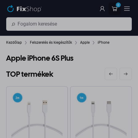
Ugrás az oldal fő részéhez
0
Kezdőlap
Felszerelés és kiegészítők
Apple
iPhone
Apple iPhone 6S Plus
TOP termékek