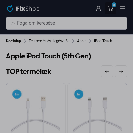
Ugrás az oldal fő részéhez
0
Kezdőlap
Felszerelés és kiegészítők
Apple
iPod Touch
Apple iPod Touch (5th Gen)
TOP termékek