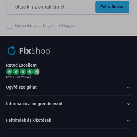
Feliratkozás
Egyetértek azzal, hogy híreket kapjak
Rated Excellent
Over
1000
reviews
Ügyfélszolgálat
Informácio a megrendelésről
Feltételek és kikötések