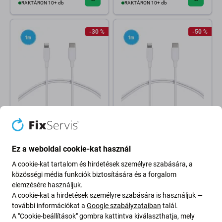
RAKTÁRON 10+ db
RAKTÁRON 10+ db
-30 %
-50 %
FixPremium
FixPremium
Lightning / USB kábel, 1 m,
Lightning / USB-C kábel, 1 m,
Apple-kompatibilis
Apple-kompatibilis
Ez a weboldal cookie-kat használ
2 080 Ft
2 080 Ft
2 800 Ft
4 000 Ft
A cookie-kat tartalom és hirdetések személyre szabására, a
RAKTÁRON 10+ db
RAKTÁRON 10+ db
közösségi média funkciók biztosítására és a forgalom
elemzésére használjuk.
A cookie-kat a hirdetések személyre szabására is használjuk —
-10 %
további információkat a
Google szabályzataiban
talál.
A "Cookie-beállítások" gombra kattintva kiválaszthatja, mely