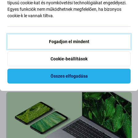
típusú cookie-kat és nyomkövetési technológiákat engedélyezi.
Egyes funkciók nem működhetnek megfelelően, ha bizonyos
cookie-k le vannak tiltva.
FixPremium
Fogadjon el mindent
Lightning / USB kábel, 1 m,
Apple-kompatibilis, bulk
2 400 Ft
Cookie-beállítások
2 800 Ft
RAKTÁRON 10+ db
Összes elfogadása