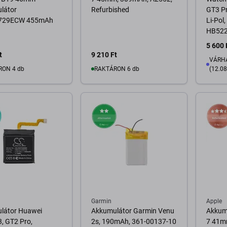
látor
Refurbished
GT3 P
729ECW 455mAh
Li-Pol,
HB522
5 600 
t
9 210 Ft
VÁRHA
RON 4 db
RAKTÁRON 6 db
(12.08
osárba
Kosárba
A
Garmin
Apple
látor Huawei
Akkumulátor Garmin Venu
Akkum
, GT2 Pro,
2s, 190mAh, 361-00137-10
7 41m