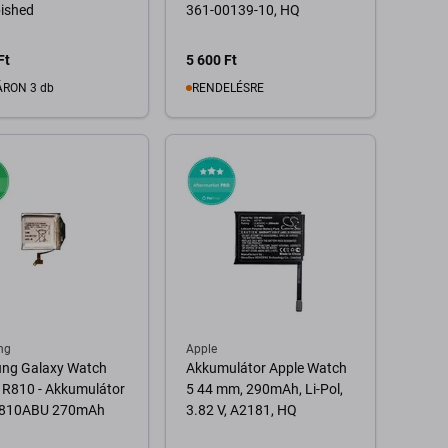
ished
361-00139-10, HQ
Ft
5 600 Ft
RON 3 db
RENDELÉSRE
Kosárba
A pálya elérhetősége
ng
Apple
ng Galaxy Watch
Akkumulátor Apple Watch
R810 - Akkumulátor
5 44 mm, 290mAh, Li-Pol,
810ABU 270mAh
3.82 V, A2181, HQ