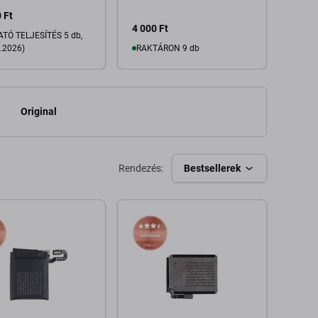
e Pack
 Ft
4 000 Ft
TÓ TELJESÍTÉS 5 db,
2 800
.2026)
RAKTÁRON 9 db
Kosárba
Kosárba
Original
Rendezés:
Bestsellerek