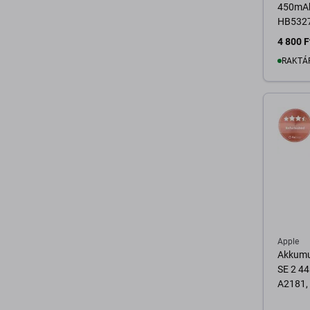
450mAh,
HB532
4 800 F
RAKTÁ
K
Apple
Akkumu
SE 2 4
A2181,