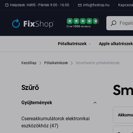
Ugrás az oldal fő részéhez
Helpdesk: Hétfő - Péntek 9:00 - 16:00
info@fixshop.hu
Kapcsola
Over
1000
reviews
Pótalkatrészek
Apple alkatrészek
Kezdőlap
Pótalkatrészek
Smartwatch pótalkatrészek
Sm
Szűrő
Gyűjtemények
Akkumu
Csereakkumulátorok elektronikai
eszközökhöz (47)