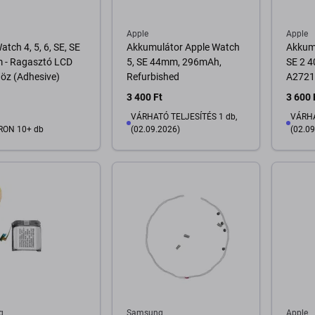
Apple
Apple
atch 4, 5, 6, SE, SE
Akkumulátor Apple Watch
Akkum
 - Ragasztó LCD
5, SE 44mm, 296mAh,
SE 2 
höz (Adhesive)
Refurbished
A2721,
3 400 Ft
3 600 
VÁRHATÓ TELJESÍTÉS 1 db,
VÁRHA
RON 10+ db
(02.09.2026)
(02.09
osárba
Kosárba
g
Samsung
Apple