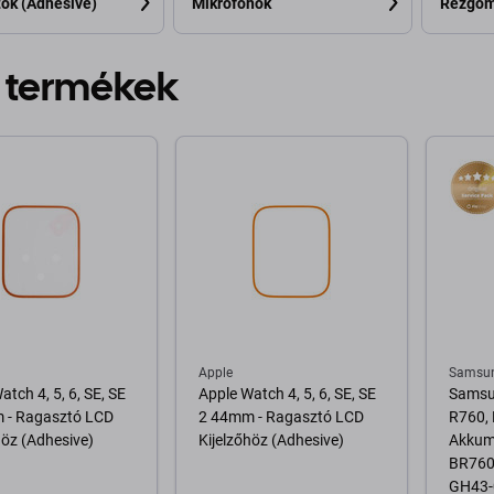
ók (Adhesive)
Mikrofonok
Rezgőm
 termékek
Apple
Samsu
atch 4, 5, 6, SE, SE
Apple Watch 4, 5, 6, SE, SE
Samsun
 - Ragasztó LCD
2 44mm - Ragasztó LCD
R760, 
höz (Adhesive)
Kijelzőhöz (Adhesive)
Akkum
BR760
GH43-