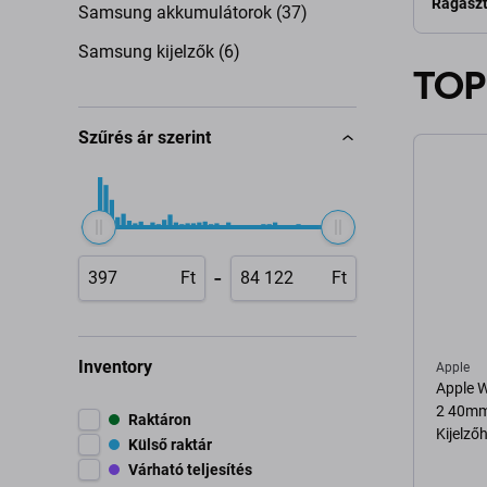
Ragaszt
Samsung akkumulátorok (37)
Samsung kijelzők (6)
TOP
Szűrés ár szerint
-
Ft
Ft
Inventory
Apple
Apple W
2 40mm
Raktáron
Kijelző
Külső raktár
Várható teljesítés