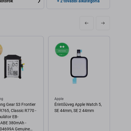
otorok
+ 2 további alkategória
ng
Apple
Apple
g Gear S3 Frontier
Érintőüveg Apple Watch 5,
Akkum
R765, Classic R770 -
SE 44mm, SE 2 44mm
3 38
ulátor EB-
Versi
ABE 380mAh -
04699A Genuine