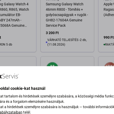
g Galaxy Watch 4
Samsung Galaxy Watch
Apple 
860, R865, Watch
46mm R800 - Tömítés +
Ragasz
kumulátor EB-
golyóscsapágyak + rugók -
(Adhes
BY 247mAh -
GH82-17604A Genuine
5068A Genuine
Service Pack
 Pack
3 200 Ft
t
990 Ft
VÁRHATÓ TELJESÍTÉS -2 db,
RON 5 db
(11.08.2026)
RAKTÁ
osárba
Kosárba
oldal cookie-kat használ
kat tartalom és hirdetések személyre szabására, a közösségi média funkc
sára és a forgalom elemzésére használjuk.
kat a hirdetések személyre szabására is használjuk — további információ
Samsung
Apple
abályzataiban
talál.