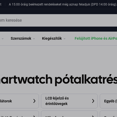
t
A 15:00 óráig beérkezett rendeléseket még aznap feladjuk (DPD 14:00 óráig). 
Szerszámok
Kiegészítők
Felújított iPhone és AirP
artwatch pótalkatré
LCD kijelző és
látorok
Egyéb (
érintőüvegek