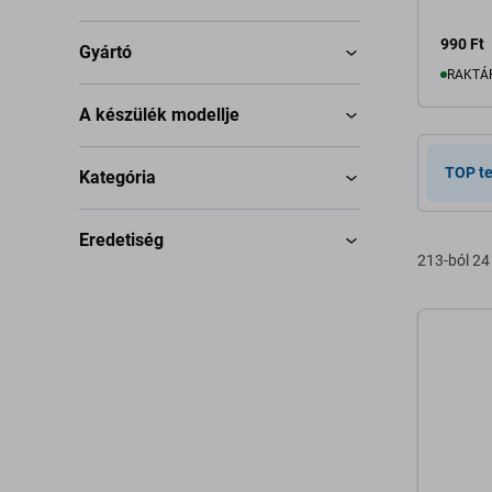
990 Ft
Gyártó
RAKTÁ
A készülék modellje
K
TOP t
Kategória
Eredetiség
213-ból 24