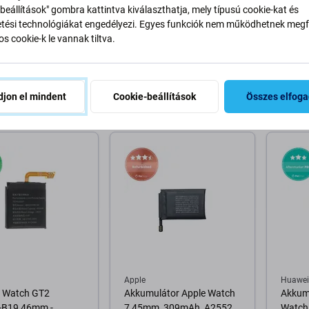
atch 4, 5, 6, SE, SE
Samsung Galaxy Watch 4
Akkum
beállítások" gombra kattintva kiválaszthatja, mely típusú cookie-kat és
 - Ragasztó LCD
40mm R860, R865 -
6 44m
ési technológiákat engedélyezi. Egyes funkciók nem működhetnek megfe
höz (Adhesive)
Akkumulátor EB-
Refurb
s cookie-k le vannak tiltva.
BR880ABY 247mAh
3 200 Ft
6 000 
VÁRHATÓ TELJESÍTÉS 10+
jon el mindent
Cookie-beállítások
Összes elfog
RON 10+ db
db, (11.08.2026)
RAKTÁ
osárba
Kosárba
Apple
Huawei
 Watch GT2
Akkumulátor Apple Watch
Akkum
-B19 46mm -
7 45mm, 309mAh, A2552,
Watch