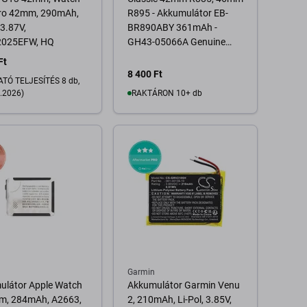
ro 42mm, 290mAh,
R895 - Akkumulátor EB-
 3.87V,
BR890ABY 361mAh -
025EFW, HQ
GH43-05066A Genuine
Service Pack
Ft
8 400 Ft
TÓ TELJESÍTÉS 8 db,
.2026)
RAKTÁRON 10+ db
Kosárba
 pálya elérhetősége
Garmin
ulátor Apple Watch
Akkumulátor Garmin Venu
m, 284mAh, A2663,
2, 210mAh, Li-Pol, 3.85V,