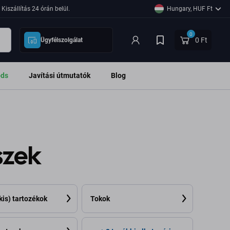
Kiszállítás 24 órán belül.
Hungary, HUF Ft
0
0 Ft
Ügyfélszolgálat
ods
Javítási útmutatók
Blog
szek
kis) tartozékok
Tokok