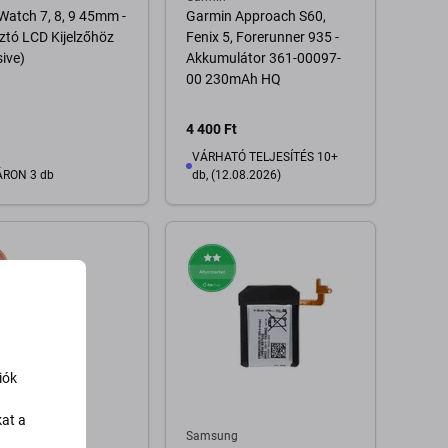
Watch 7, 8, 9 45mm -
Garmin Approach S60,
tó LCD Kijelzőhöz
Fenix 5, Forerunner 935 -
ive)
Akkumulátor 361-00097-
00 230mAh HQ
4 400 Ft
VÁRHATÓ TELJESÍTÉS 10+
RON 3 db
db, (12.08.2026)
Kosárba
A pálya elérhetősége
iók
kat a
Samsung