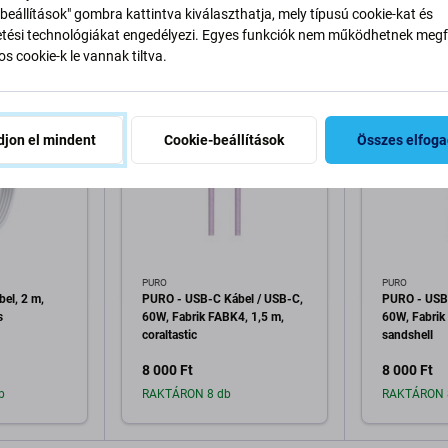
k
beállítások" gombra kattintva kiválaszthatja, mely típusú cookie-kat és
ési technológiákat engedélyezi. Egyes funkciók nem működhetnek megfe
s cookie-k le vannak tiltva.
jon el mindent
Cookie-beállítások
Összes elfog
PURO
PURO
el, 2 m,
PURO - USB-C Kábel / USB-C,
PURO - USB-
s
60W, Fabrik FABK4, 1,5 m,
60W, Fabrik
coraltastic
sandshell
8 000 Ft
8 000 Ft
b
RAKTÁRON 8 db
RAKTÁRON 