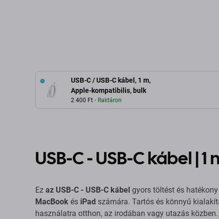
Hozzáadás a kosárhoz
Hozzáadás 
USB-C / USB-C kábel, 1 m,
Apple-kompatibilis, bulk
2 400 Ft
Raktáron
USB-C - USB-C kábel | 1 
Ez
az USB-C - USB-C kábel
gyors töltést és hatékony
MacBook
és
iPad
számára. Tartós és könnyű kialakí
használatra otthon, az irodában vagy utazás közben.