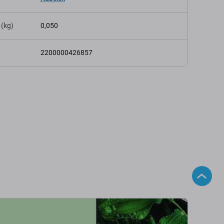
 (kg)
0,050
2200000426857