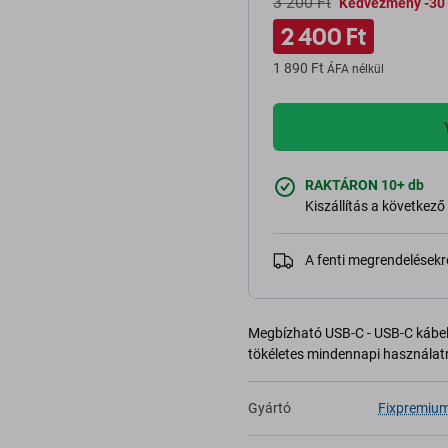
3 200 Ft
Kedvezmény -30
2 400 Ft
1 890 Ft
ÁFA nélkül
RAKTÁRON 10+ db
Kiszállítás a következő
A fenti megrendelésekr
Megbízható USB-C - USB-C kábel a
tökéletes mindennapi használat
Gyártó
Fixpremiu