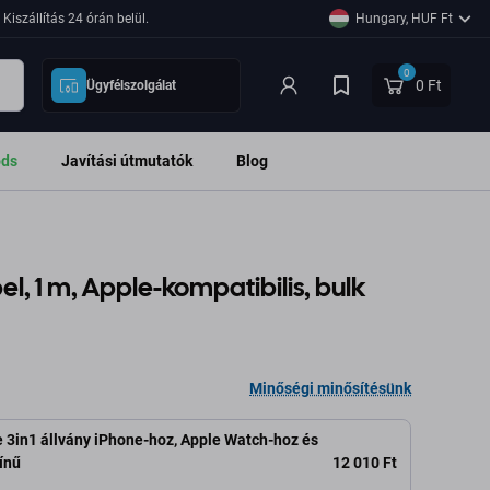
Kiszállítás 24 órán belül.
Hungary, HUF Ft
0
0 Ft
Ügyfélszolgálat
ods
Javítási útmutatók
Blog
l, 1 m, Apple-kompatibilis, bulk
Minőségi minősítésünk
3in1 állvány iPhone-hoz, Apple Watch-hoz és
12 010 Ft
ínű