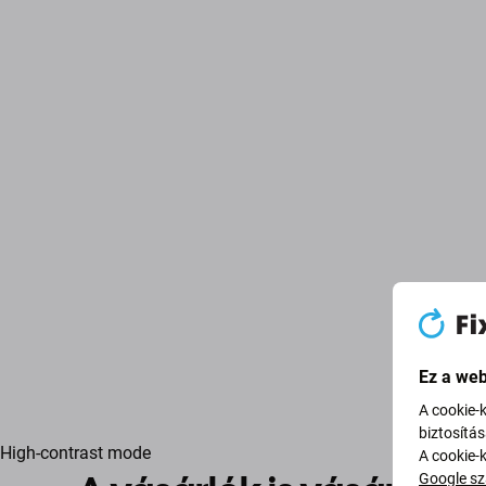
Ez a web
A cookie-
biztosítá
High-contrast mode
A cookie-
Google sz