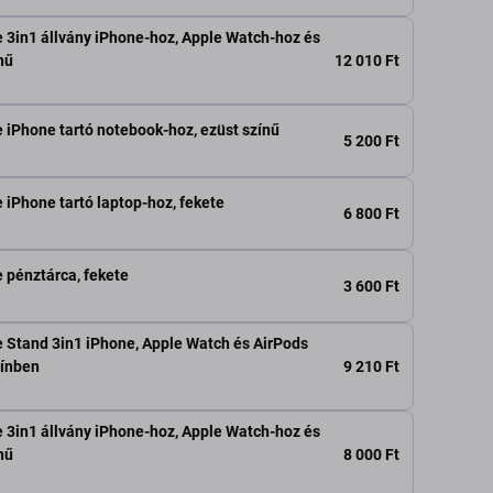
3in1 állvány iPhone-hoz, Apple Watch-hoz és
12 010 Ft
nű
iPhone tartó notebook-hoz, ezüst színű
5 200 Ft
iPhone tartó laptop-hoz, fekete
6 800 Ft
 pénztárca, fekete
3 600 Ft
 Stand 3in1 iPhone, Apple Watch és AirPods
9 210 Ft
zínben
3in1 állvány iPhone-hoz, Apple Watch-hoz és
8 000 Ft
nű