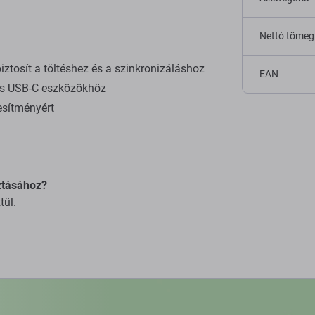
Nettó tömeg
ztosít a töltéshez és a szinkronizáláshoz
EAN
s USB-C eszközökhöz
esítményért
ztásához?
tül.