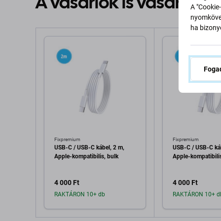
A vásárlók is vásárolna
A "Cookie-
nyomkövet
ha bizonyo
Fogad
Fixpremium
Fixpremium
USB-C / USB-C kábel, 2 m,
USB-C / USB-C káb
Apple-kompatibilis, bulk
Apple-kompatibili
4 000 Ft
4 000 Ft
RAKTÁRON 10+ db
RAKTÁRON 10+ d