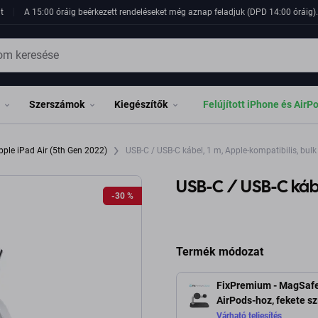
t
A 15:00 óráig beérkezett rendeléseket még aznap feladjuk (DPD 14:00 óráig). 
Szerszámok
Kiegészítők
Felújított iPhone és AirP
pple iPad Air (5th Gen 2022)
USB-C / USB-C kábel, 1 m, Apple-kompatibilis, bulk
USB-C / USB-C kábe
-30 %
-30 %
Termék módozat
FixPremium - MagSafe 
AirPods-hoz, fekete sz
Várható teljesítés