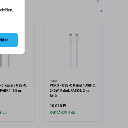
lelően,
adása
PURO
PURO
C Kábel / USB-C,
PURO - USB-C Kábel / USB-C,
PURO 
 FABK4, 1,5 m,
240W, Fabrik FABK4, 2 m,
60W, 
fehér
island
10 010 Ft
8 000
8 db
RAKTÁRON 9 db
Raktá