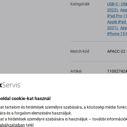
Kategóriák
USB-C - US
2022)
,
App
iPad Pro 1
Apple iPad
2021)
,
App
iPhone 15 
Match-kód
APACC-22
Artikel
11002742
Hozzáadás a
kívánságlistához
oldal cookie-kat használ
kat tartalom és hirdetések személyre szabására, a közösségi média funkc
sára és a forgalom elemzésére használjuk.
kat a hirdetések személyre szabására is használjuk — további információ
abályzataiban
talál.