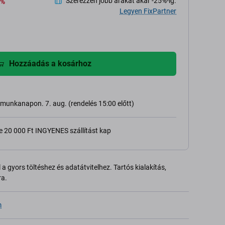
Szerezzen jobb árakat akár -25%-ig.
 %
Legyen FixPartner
Hozzáadás a kosárhoz
 munkanapon. 7. aug. (rendelés 15:00 előtt)
e 20 000 Ft INGYENES szállítást kap
 gyors töltéshez és adatátvitelhez. Tartós kialakítás,
ra.
m