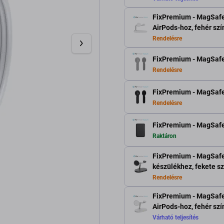
FixPremium - MagSafe 
AirPods-hoz, fehér szí
Rendelésre
FixPremium - MagSafe 
Rendelésre
FixPremium - MagSafe 
Rendelésre
FixPremium - MagSafe
Raktáron
FixPremium - MagSafe
készülékhez, fekete s
Rendelésre
FixPremium - MagSafe 
AirPods-hoz, fehér szí
Várható teljesítés