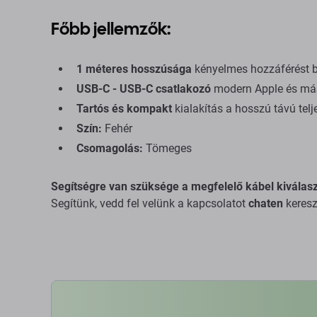
Főbb jellemzők:
1 méteres hosszúsága
kényelmes hozzáférést bi
USB-C - USB-C csatlakozó
modern Apple és má
Tartós és kompakt
kialakítás a hosszú távú telj
Szín:
Fehér
Csomagolás:
Tömeges
Segítségre van szüksége a megfelelő kábel kiválas
Segítünk, vedd fel velünk a kapcsolatot
chaten
keresz