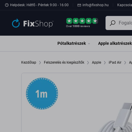
Ugrás az oldal fő részéhez
Helpdesk: Hétfő - Péntek 9:00 - 16:00
info@fixshop.hu
Kapcsola
Over
1000
reviews
Pótalkatrészek
Apple alkatrészek
Kezdőlap
Felszerelés és kiegészítők
Apple
iPad Air
A