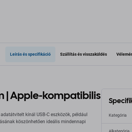
a kosárhoz
Hozzáadás a kosárhoz
Hozzáa
Leírás és specifikáció
Szállítás és visszaküldés
Vélemén
m | Apple-kompatibilis
Specifi
 adatátvitelt kínál USB-C eszközök, például
Kategória
tásának köszönhetően ideális mindennapi
Alkategória