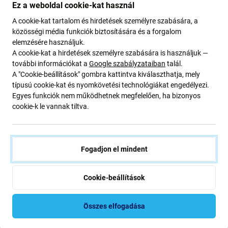
Ez a weboldal cookie-kat használ
A cookie-kat tartalom és hirdetések személyre szabására, a
közösségi média funkciók biztosítására és a forgalom
elemzésére használjuk.
A cookie-kat a hirdetések személyre szabására is használjuk —
további információkat a
Google szabályzataiban
talál.
A "Cookie-beállítások" gombra kattintva kiválaszthatja, mely
típusú cookie-kat és nyomkövetési technológiákat engedélyezi.
SBS
SBS
Egyes funkciók nem működhetnek megfelelően, ha bizonyos
SBS - Book Wallet Smooth tok
SBS - Tok Instinct Mag -
cookie-k le vannak tiltva.
Samsung Galaxy S26+, fekete
Samsung Galaxy S26+, fekete
9 210 Ft
10 410 Ft
RAKTÁRON 3 db
RAKTÁRON 1 db
Fogadjon el mindent
Cookie-beállítások
Összes elfogadása