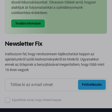
dioxid-kibocsátásunkat. Olvasson többet arról, hogyan
alakítjuk át folyamatainkat a szénlábnyomunk
csökkentése érdekében.
További információ
Newsletter Fix
Iratkozzon fel, hogy rendszeresen tájékoztatást kapjon az
ajánlatunkról szóló kedvezményekről és hírekről. Ugyanakkor
ennek az űrlapnak a benyújtásával megerősítem, hogy több mint
16 éves vagyok
Feliratkozás
Egyetértek azzal, hogy híreket kapjak