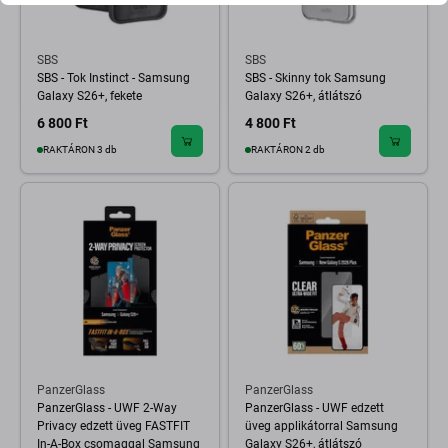
SBS
SBS
SBS - Tok Instinct - Samsung
SBS - Skinny tok Samsung
Galaxy S26+, fekete
Galaxy S26+, átlátszó
6 800 Ft
4 800 Ft
RAKTÁRON 3 db
RAKTÁRON 2 db
PanzerGlass
PanzerGlass
PanzerGlass - UWF 2-Way
PanzerGlass - UWF edzett
Privacy edzett üveg FASTFIT
üveg applikátorral Samsung
In-A-Box csomaggal Samsung
Galaxy S26+, átlátszó