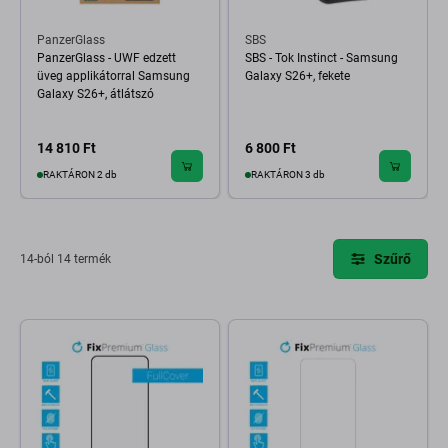
PanzerGlass
SBS
PanzerGlass - UWF edzett
SBS - Tok Instinct - Samsung
üveg applikátorral Samsung
Galaxy S26+, fekete
Galaxy S26+, átlátszó
14 810 Ft
6 800 Ft
RAKTÁRON 2 db
RAKTÁRON 3 db
Szűrő
14-ból 14 termék