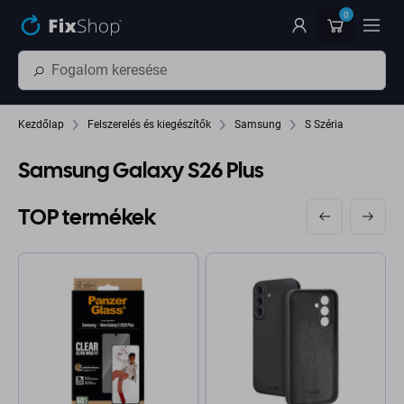
Ugrás az oldal fő részéhez
0
Kezdőlap
Felszerelés és kiegészítők
Samsung
S Széria
Samsung Galaxy S26 Plus
TOP termékek