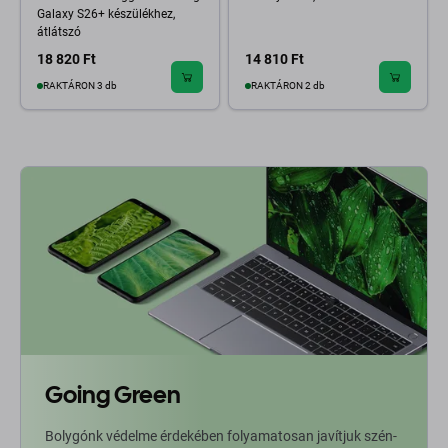
Galaxy S26+ készülékhez,
átlátszó
18 820 Ft
14 810 Ft
RAKTÁRON 3 db
RAKTÁRON 2 db
Going Green
Bolygónk védelme érdekében folyamatosan javítjuk szén-