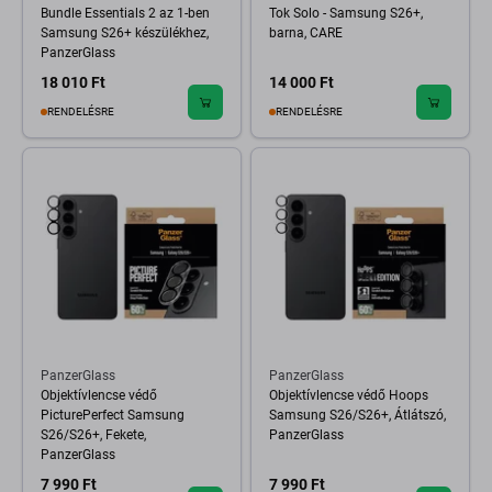
Bundle Essentials 2 az 1-ben
Tok Solo - Samsung S26+,
Samsung S26+ készülékhez,
barna, CARE
PanzerGlass
18 010 Ft
14 000 Ft
RENDELÉSRE
RENDELÉSRE
PanzerGlass
PanzerGlass
Objektívlencse védő
Objektívlencse védő Hoops
PicturePerfect Samsung
Samsung S26/S26+, Átlátszó,
S26/S26+, Fekete,
PanzerGlass
PanzerGlass
7 990 Ft
7 990 Ft