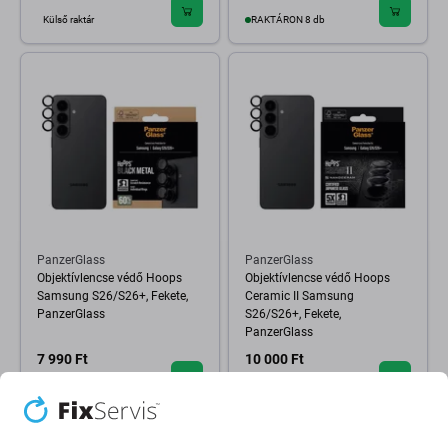
Külső raktár
RAKTÁRON 8 db
PanzerGlass
PanzerGlass
Objektívlencse védő Hoops
Objektívlencse védő Hoops
Samsung S26/S26+, Fekete,
Ceramic II Samsung
PanzerGlass
S26/S26+, Fekete,
PanzerGlass
7 990 Ft
10 000 Ft
RAKTÁRON 8 db
Külső raktár