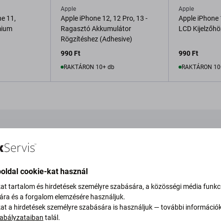
Apple
Apple
e 11,
Apple iPhone 12, 12 Pro, 13 -
Apple iPhone 
mium
Ragasztó Akkumulátor
LCD Kijelzőhö
Rögzítéshez (Adhesive)
990 Ft
990 Ft
RAKTÁRON 10+ db
RAKTÁRON 10
Kosárba
Kosá
oldal cookie-kat használ
ek és fóliák
Töltés
kat tartalom és hirdetések személyre szabására, a közösségi média funkc
sára és a forgalom elemzésére használjuk.
kat a hirdetések személyre szabására is használjuk — további információ
-30 %
-30 %
abályzataiban
talál.