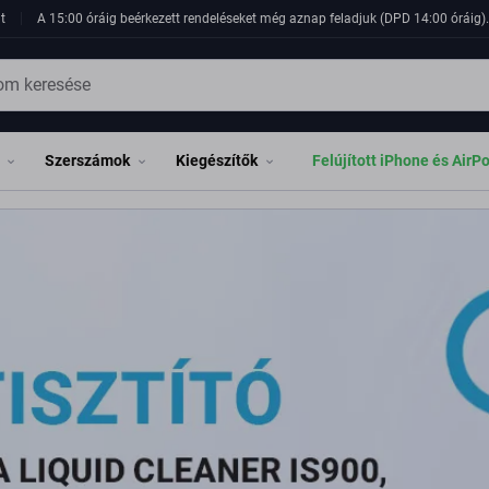
ámítógépekkel kapcsolatos alkatrészek, pótalkatrészek széles ská
t
A 15:00 óráig beérkezett rendeléseket még aznap feladjuk (DPD 14:00 óráig). 
Szerszámok
Kiegészítők
Felújított iPhone és AirP