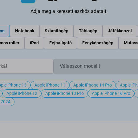
Adja meg a keresett eszköz adatait.
fon
Notebook
Számítógép
Táblagép
Játékkonzol
mos roller
iPod
Fejhallgató
Fényképezőgép
Mutass
ple iPhone 13
Apple iPhone 11
Apple iPhone 14 Pro
Apple iP
Apple iPhone 12
Apple iPhone 13 Pro
Apple iPhone 16 Pro
h 7024