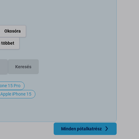
Okosóra
 többet
Keresés
hone 15 Pro
Apple iPhone 15
Minden pótalkatrész