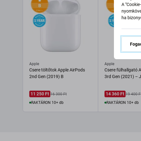
A "Cookie-
nyomkövet
ha bizonyo
Fogad
Apple
Apple
Csere töltőtok Apple AirPods
Csere fülhallgató 
2nd Gen (2019) B
3rd Gen (2021) – 
11 250 Ft
14 360 Ft
16 300 Ft
19 400 F
RAKTÁRON 10+ db
RAKTÁRON 10+ db
Kosárba
Kosárba