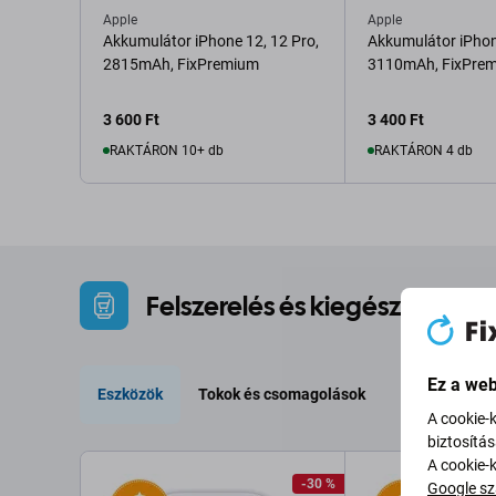
Apple
Apple
Akkumulátor iPhone 12, 12 Pro,
Akkumulátor iPhon
2815mAh, FixPremium
3110mAh, FixPre
3 600 Ft
3 400 Ft
RAKTÁRON 10+ db
RAKTÁRON 4 db
Kosárba
Kosárba
Felszerelés és kiegészítők
Ez a web
Eszközök
Tokok és csomagolások
Védőszemüveg
A cookie-
biztosítá
A cookie-
-30 %
Google sz