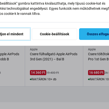
beállítások" gombra kattintva kiválaszthatja, mely típusú cookie-kat és
ési technológiákat engedélyezi. Egyes funkciók nem működhetnek megfe
s cookie-k le vannak tiltva.
jon el mindent
Cookie-beállítások
Összes elfog
Apple
Apple
Apple AirPods
Csere fülhallgató Apple AirPods
Csere töltőto
Jobb B
3rd Gen (2021) – Bal B
Pro 1st Gen B
14 360 Ft
16 680 Ft
t
19 400 Ft
26 
RAKTÁRON 10+ db
RAKTÁRON 10
Kosárba
Kosá