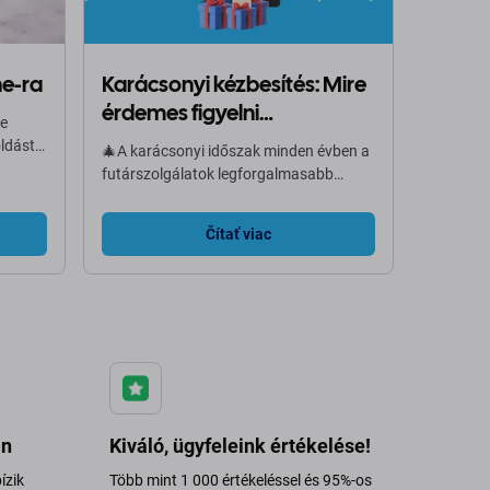
ne-ra
Karácsonyi kézbesítés: Mire
érdemes figyelni
re
rendeléskor?
ldást
🎄A karácsonyi időszak minden évben a
,
futárszolgálatok legforgalmasabb
időszaka. A csomagmennyiség
ra
folyamatosan növekszik, ezért minden
Čítať viac
futár saját határidőket vezet be a
garantált karácsonyi kézbesítéshez.
Annak érdekében, hogy a rendeléseid
időben a fa alá érkezzenek,
összeállítottuk a 2025-ös kézbesítéssel
kapcsolatos legfontosabb
információkat.
an
Kiváló, ügyfeleink értékelése!
ízik
Több mint 1 000 értékeléssel és 95%-os