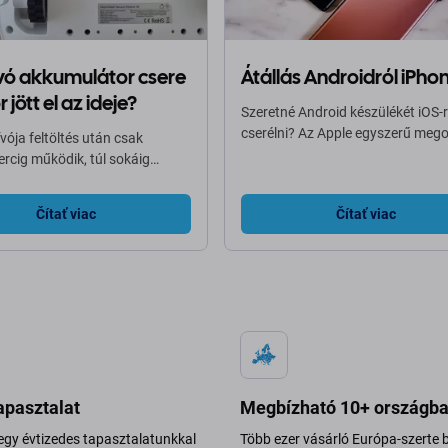
vó akkumulátor csere
Átállás Androidról iPho
 jött el az ideje?
Szeretné Android készülékét iOS-
cserélni? Az Apple egyszerű mego
vója feltöltés után csak
kínál – a Move to iOS alkalmazást
rcig működik, túl sokáig
amellyel áthelyezheti adatait régi
vagy egyáltalán nem indul el, a
Android telefonjáról az új iPhone-
 nagy valószínűséggel az
Čítať viac
Čítať viac
torban van. A megfelelő
torcsere jelentősen
abbíthatja a készülék
mát, és visszaállíthatja annak
ljesítményét – anélkül, hogy új
 kellene vásárolnia.
apasztalat
Megbízható 10+ országb
egy évtizedes tapasztalatunkkal
Több ezer vásárló Európa-szerte b