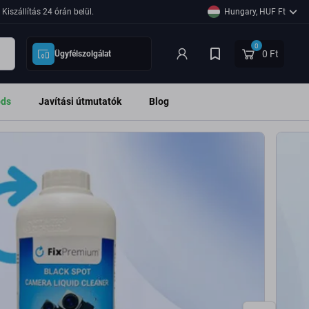
láját találja
Kiszállítás 24 órán belül.
Hungary, HUF Ft
0
0 Ft
Ügyfélszolgálat
ods
Javítási útmutatók
Blog