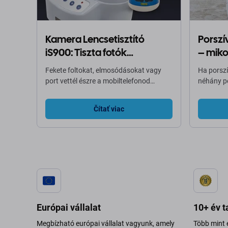
Kamera Lencsetisztító
Porszí
iS900: Tiszta fotók
– mikor
szennyeződés nélkül
Fekete foltokat, elmosódásokat vagy
Ha porszí
port vettél észre a mobiltelefonod
néhány pe
fényképein? Nem kell azonnal kicserélni
töltődik, 
az egész kamerát. A megoldás az Black
probléma
Čítať viac
spot camera liquid cleaner iS900.
akkumulá
Professzionális tisztítószer, amely
akkumulá
visszaállítja a kamera tisztaságát
meghossz
anélkül, hogy szétszerelnéd. Bár a
élettarta
telefont ki kell nyitni és a kamerát
eredeti te
eltávolítani, maga a kamera sértetlen
porszívót
marad.
Európai vállalat
10+ év t
Megbízható európai vállalat vagyunk, amely
Több mint 