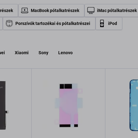
trészek
MacBook pótalkatrészek
iMac pótalkatrészek
Porszívók tartozékai és pótalkatrészei
iPod
ei
Xiaomi
Sony
Lenovo