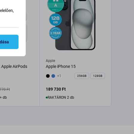
lelően,
adása
Apple
k Apple AirPods
Apple iPhone 15
+1
256GB
128GB
189 730 Ft
770 Ft
+ db
RAKTÁRON 2 db
rba
Kosárba