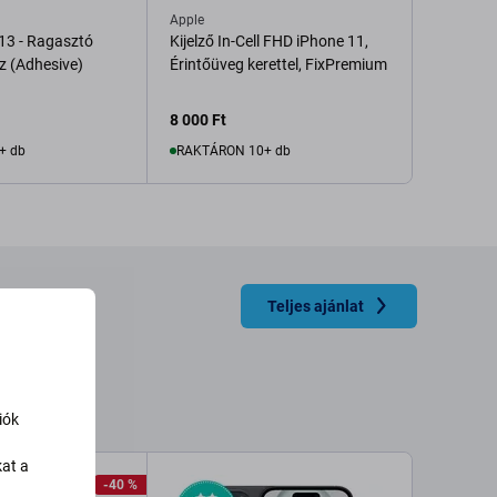
Apple
13 - Ragasztó
Kijelző In-Cell FHD iPhone 11,
z (Adhesive)
Érintőüveg kerettel, FixPremium
8 000 Ft
+ db
RAKTÁRON 10+ db
rba
Kosárba
Teljes ajánlat
iók
kat a
-40 %