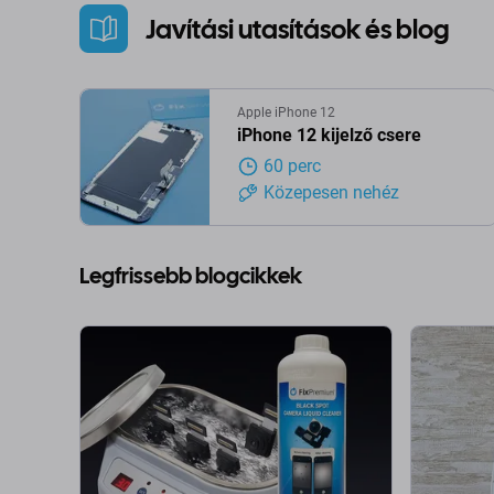
Javítási utasítások és blog
Apple iPhone 12
iPhone 12 kijelző csere
60 perc
Közepesen nehéz
Legfrissebb blogcikkek