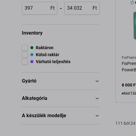
-
Ft
Ft
Inventory
Raktáron
Külső raktár
FixPrem
Várható teljesítés
FixPre
PowerB
Gyártó
8 000 F
RAKTÁ
Alkategória
K
A készülék modellje
111-ból 24