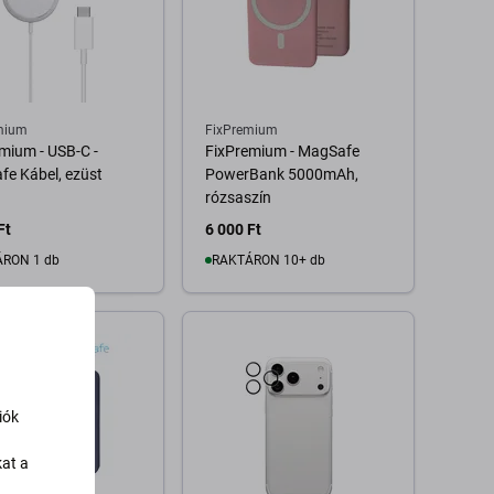
mium
FixPremium
mium - USB-C -
FixPremium - MagSafe
e Kábel, ezüst
PowerBank 5000mAh,
rózsaszín
Ft
6 000 Ft
RON 1 db
RAKTÁRON 10+ db
Kosárba
Kosárba
iók
kat a