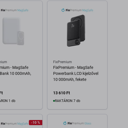
mium
FixPremium
emium - MagSafe
FixPremium - MagSafe
Bank 10 000mAh,
Powerbank LCD kijelzővel
10 000mAh, fekete
Ft
13 610 Ft
RON 1 db
RAKTÁRON 7 db
Kosárba
Kosárba
-10 %