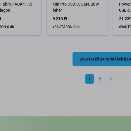
 Fabrik FABK4, 1,5
MiniPro USB-C, GaN, 20W,
Power
 lagon
fehér
USB-C,
t
9 210 Ft
21 220
RON 6 db
RAKTÁRON 9 db
RAKTÁ
osárba
Kosárba
Következő 24 termékek bet
1
2
3
⋯