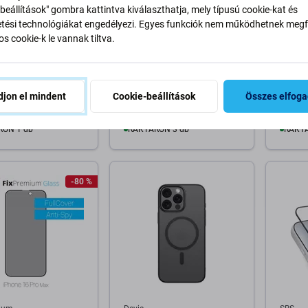
beállítások" gombra kattintva kiválaszthatja, mely típusú cookie-kat és
ési technológiákat engedélyezi. Egyes funkciók nem működhetnek megfe
ium
FixPremium
FixPre
s cookie-k le vannak tiltva.
mium - MagSafe Duo
FixPremium - MagSafe
FixPr
e és Apple Watch,
PowerBank Állvánnyal,
Power
5000mAh, fekete
jon el mindent
Cookie-beállítások
Összes elfog
t
6 400 Ft
6 000 
RON 1 db
RAKTÁRON 3 db
RAKTÁ
osárba
Kosárba
-80 %