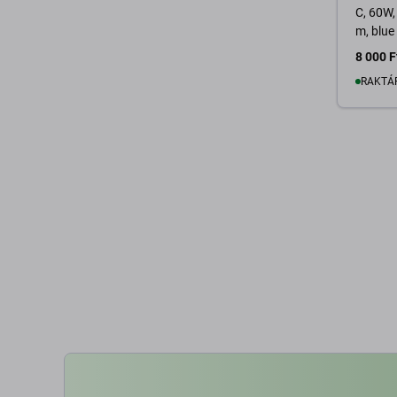
C, 60W,
m, blue
8 000 F
RAKTÁ
K