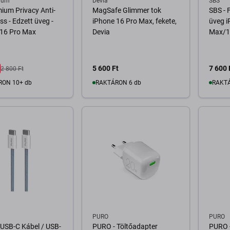
ium
Devia
SBS
ium Privacy Anti-
MagSafe Glimmer tok
SBS - 
ss - Edzett üveg -
iPhone 16 Pro Max, fekete,
üveg i
 16 Pro Max
Devia
Max/16
5 600 Ft
7 600 
2 800 Ft
RON 10+ db
RAKTÁRON 6 db
RAKTÁ
osárba
Kosárba
PURO
PURO
USB-C Kábel / USB-
PURO - Töltőadapter
PURO 