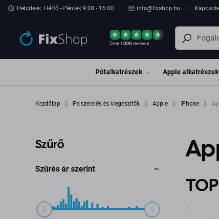
Ugrás az oldal fő részéhez
Helpdesk: Hétfő - Péntek 9:00 - 16:00
info@fixshop.hu
Kapcsola
Over
1000
reviews
Pótalkatrészek
Apple alkatrészek
Kezdőlap
Felszerelés és kiegészítők
Apple
iPhone
Ap
App
Szűrő
Szűrés ár szerint
TOP