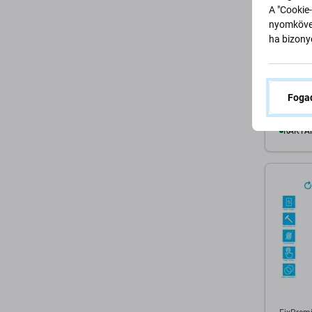
A "Cookie-
nyomkövet
FixPrem
ha bizonyo
FixPre
- iPhon
fehér
Fogad
7 200 F
RAKTÁ
K