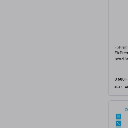
FixPrem
FixPre
pénztár
3 600 F
RAKTÁ
K