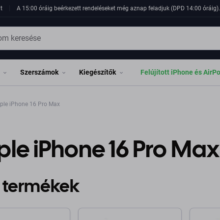
t
A 15:00 óráig beérkezett rendeléseket még aznap feladjuk (DPD 14:00 óráig). 
Szerszámok
Kiegészítők
Felújított iPhone és AirP
ple iPhone 16 Pro Max
le iPhone 16 Pro Max
 termékek