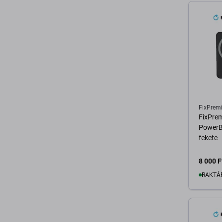
FixPrem
FixPre
PowerB
fekete
8 000 F
RAKTÁ
K