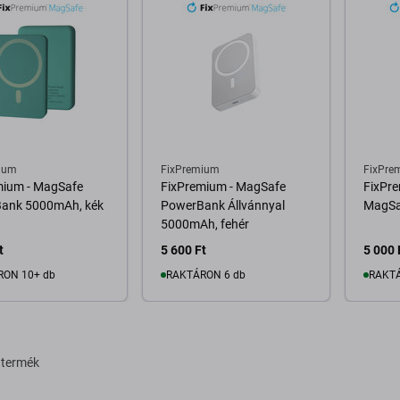
ium
FixPremium
FixPre
mium - MagSafe
FixPremium - MagSafe
FixPre
ank 5000mAh, kék
PowerBank Állvánnyal
MagSaf
5000mAh, fehér
t
5 600 Ft
5 000 
RON 10+ db
RAKTÁRON 6 db
RAKTÁ
osárba
Kosárba
 termék