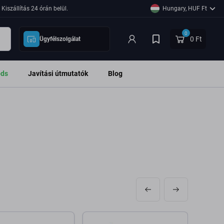
Kiszállítás 24 órán belül.
Hungary, HUF Ft
0
0 Ft
Ügyfélszolgálat
ods
Javítási útmutatók
Blog