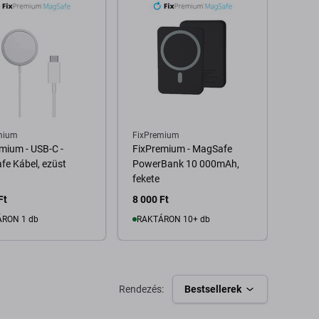
mium
FixPremium
FixPr
mium - USB-C -
FixPremium - MagSafe
FixPr
e Kábel, ezüst
PowerBank 10 000mAh,
Power
fekete
10 00
Ft
8 000 Ft
13 61
RON 1 db
RAKTÁRON 10+ db
Kosárba
Kosárba
Rendezés:
Bestsellerek