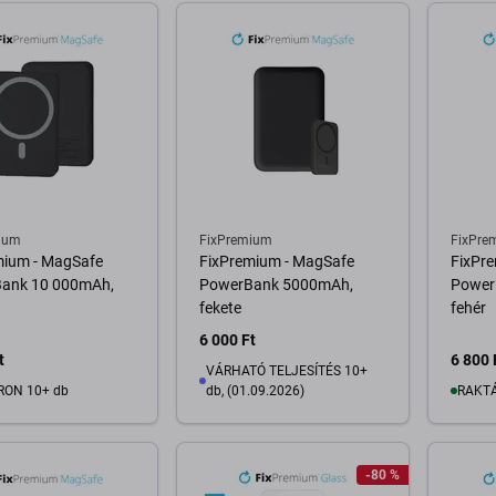
ium
FixPremium
FixPre
mium - MagSafe
FixPremium - MagSafe
FixPr
ank 10 000mAh,
PowerBank 5000mAh,
Power
fekete
fehér
6 000 Ft
t
6 800 
VÁRHATÓ TELJESÍTÉS 10+
RON 10+ db
db, (01.09.2026)
RAKTÁ
osárba
-80 %
Kosárba