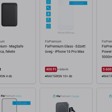
ium
FixPremium
FixPre
mium - MagSafe
FixPremium Glass - Edzett
FixPr
ca, fekete
üveg - iPhone 16 Pro Max
Power
5000m
t
400 Ft
5 600
1 590 Ft
RON 4 db
RAKTÁRON 10+ db
RAKTÁ
osárba
Kosárba