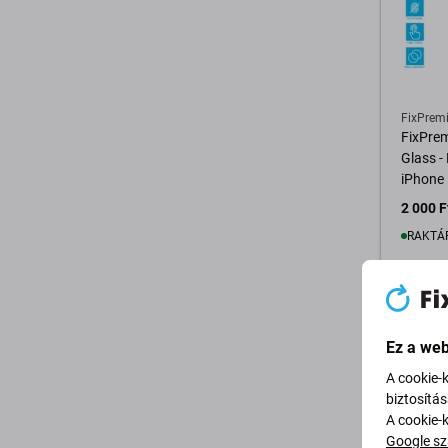
FixPrem
FixPre
Glass -
iPhone
2 000 F
RAKTÁ
K
Ez a web
A cookie-
biztosítá
A cookie-
Google sz