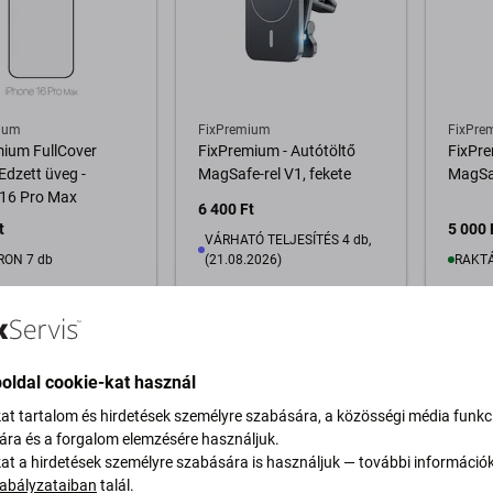
ium
FixPremium
FixPre
mium FullCover
FixPremium - Autótöltő
FixPre
 Edzett üveg -
MagSafe-rel V1, fekete
MagSaf
 16 Pro Max
6 400 Ft
t
5 000 
VÁRHATÓ TELJESÍTÉS 4 db,
RON 7 db
(21.08.2026)
RAKTÁ
osárba
Kosárba
oldal cookie-kat használ
kat tartalom és hirdetések személyre szabására, a közösségi média funkc
sára és a forgalom elemzésére használjuk.
kat a hirdetések személyre szabására is használjuk — további információ
abályzataiban
talál.