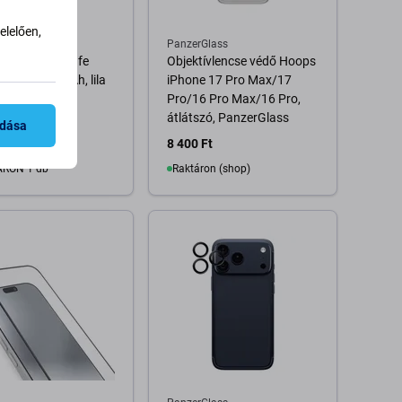
lelően,
mium
PanzerGlass
emium - MagSafe
Objektívlencse védő Hoops
Bank 5000mAh, lila
iPhone 17 Pro Max/17
Pro/16 Pro Max/16 Pro,
átlátszó, PanzerGlass
adása
Ft
8 400 Ft
RON 1 db
Raktáron (shop)
Kosárba
Kosárba