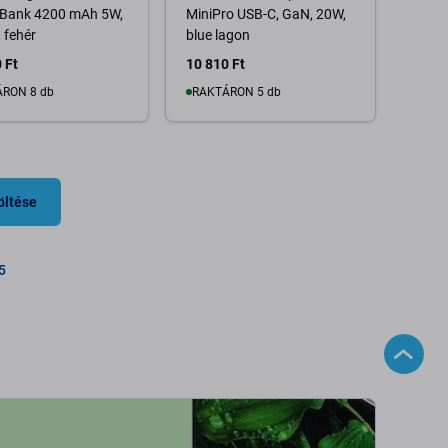
Bank 4200 mAh 5W,
MiniPro USB-C, GaN, 20W,
 fehér
blue lagon
 Ft
10 810 Ft
RON 8 db
RAKTÁRON 5 db
Kosárba
Kosárba
öltése
5