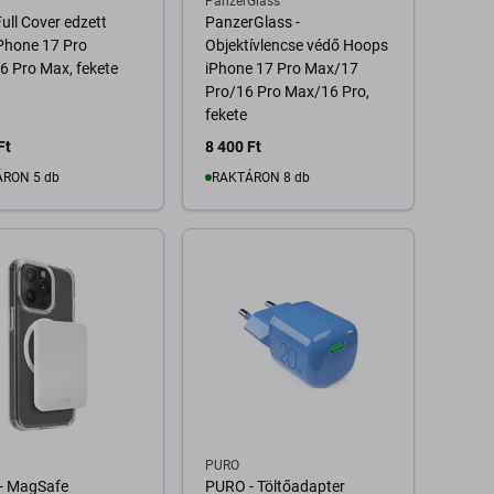
PanzerGlass
Full Cover edzett
PanzerGlass -
Phone 17 Pro
Objektívlencse védő Hoops
 Pro Max, fekete
iPhone 17 Pro Max/17
Pro/16 Pro Max/16 Pro,
fekete
Ft
8 400 Ft
RON 5 db
RAKTÁRON 8 db
Kosárba
Kosárba
PURO
- MagSafe
PURO - Töltőadapter