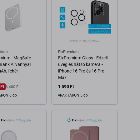
mium
FixPremium
emium - MagSafe
FixPremium Glass - Edzett
Bank Állvánnyal
üveg és hátsó kamera -
Ah, fehér
iPhone 16 Pro és 16 Pro
Max
 Ft
1 590 Ft
6 400 Ft
RON 6 db
RAKTÁRON 5 db
Kosárba
Kosárba