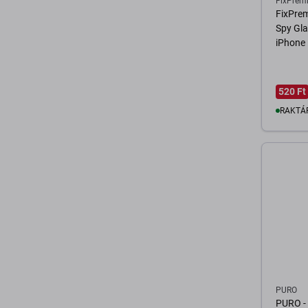
FixPrem
FixPrem
Spy Gla
iPhone
520 Ft
RAKTÁ
K
PURO
PURO - 