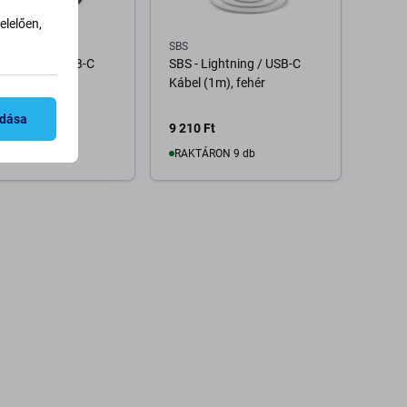
lelően,
SBS
Lightning / USB-C
SBS - Lightning / USB-C
(1m), fekete
Kábel (1m), fehér
adása
Ft
9 210 Ft
RON 9 db
RAKTÁRON 9 db
Kosárba
Kosárba