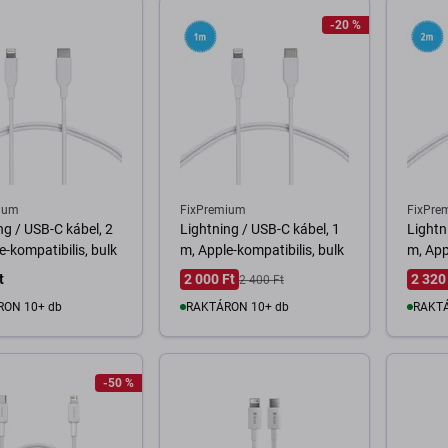
-20 %
ium
FixPremium
FixPre
ng / USB-C kábel, 2
Lightning / USB-C kábel, 1
Lightn
e-kompatibilis, bulk
m, Apple-kompatibilis, bulk
m, App
t
2 000 Ft
2 320
2 400 Ft
RON 10+ db
RAKTÁRON 10+ db
RAKTÁ
osárba
Kosárba
-50 %