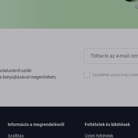
ánlatunkról szóló
Egyetértek azzal, hogy híre
 a benyújtásával megerősítem,
Informácio a megrendelésről
Feltételek és kikötések
Szállítás
Üzleti feltételek