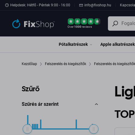
Ugrás az oldal fő részéhez
Helpdesk: Hétfő - Péntek 9:00 - 16:00
info@fixshop.hu
Kapcsola
Over
1000
reviews
Pótalkatrészek
Apple alkatrészek
Kezdőlap
Felszerelés és kiegészítők
Felszerelés és kiegészítő
Lig
Szűrő
Szűrés ár szerint
TOP