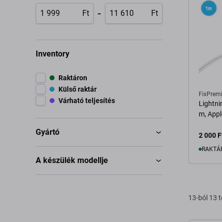
-
Ft
Ft
Inventory
Raktáron
Külső raktár
FixPrem
Várható teljesítés
Lightni
m, Appl
Gyártó
2 000 F
RAKTÁ
A készülék modellje
K
13-ból 13 