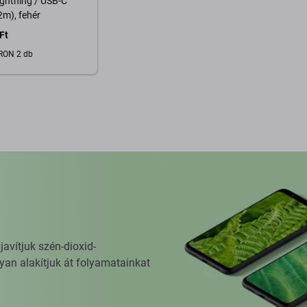
ightning / USB-C
2m), fehér
Ft
RON 2 db
osárba
vítjuk szén-dioxid-
yan alakítjuk át folyamatainkat