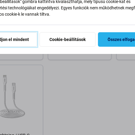
beállítások" gombra kattintva kiválaszthatja, mely típusú cookie-kat és
ési technológiákat engedélyezi. Egyes funkciók nem működhetnek megfe
s cookie-k le vannak tiltva.
Baseus
SBS
ng / USB-C kábel
Baseus - Lightning / USB-C
SBS - 
PD 20W, 1m, fehér,
Kábel (2m), kék
Kábel 
jon el mindent
Cookie-beállítások
Összes elfog
t
4 000 Ft
9 210 
RON 8 db
RENDELÉSRE
RAKTÁ
osárba
Kosárba