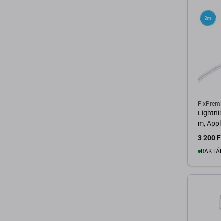
FixPrem
Lightni
m, Appl
3 200 F
RAKTÁ
K