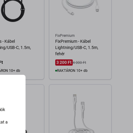
FixPremium
 - Kábel
FixPremium - Kábel
ing/USB-C, 1.5m,
Lightning/USB-C, 1.5m,
fehér
Ft
3 200 Ft
4 000 Ft
RON 10+ db
RAKTÁRON 10+ db
Kosárba
Kosárba
iók
kat a