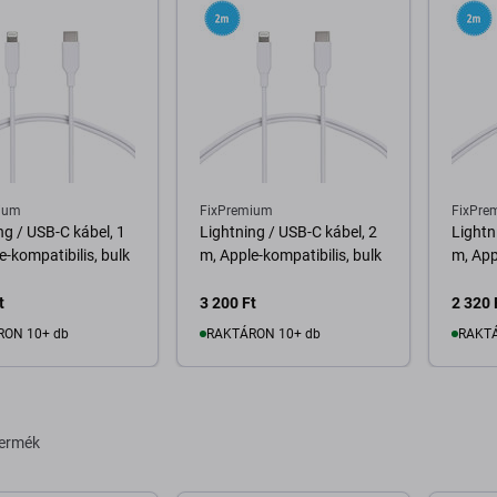
ium
FixPremium
FixPre
ng / USB-C kábel, 1
Lightning / USB-C kábel, 2
Lightn
e-kompatibilis, bulk
m, Apple-kompatibilis, bulk
m, App
t
3 200 Ft
2 320 
RON 10+ db
RAKTÁRON 10+ db
RAKTÁ
osárba
Kosárba
termék