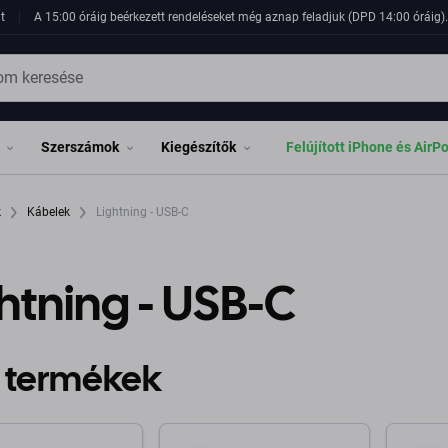
t
A 15:00 óráig beérkezett rendeléseket még aznap feladjuk (DPD 14:00 óráig). 
Szerszámok
Kiegészítők
Felújított iPhone és AirP
k
Kábelek
Lightning - USB-C
htning - USB-C
 termékek