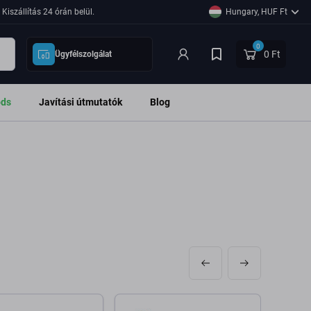
Kiszállítás 24 órán belül.
Hungary, HUF Ft
0
0 Ft
Ügyfélszolgálat
ods
Javítási útmutatók
Blog