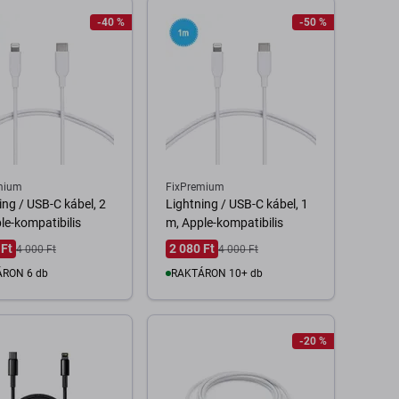
-40 %
-50 %
mium
FixPremium
ing / USB-C kábel, 2
Lightning / USB-C kábel, 1
le-kompatibilis
m, Apple-kompatibilis
 Ft
2 080 Ft
4 000 Ft
4 000 Ft
RON 6 db
RAKTÁRON 10+ db
Kosárba
Kosárba
-20 %