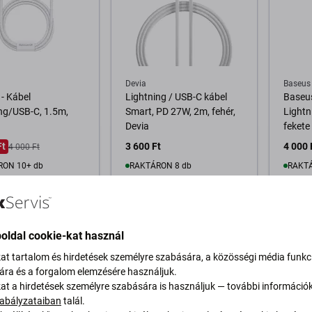
Devia
Baseus
- Kábel
Lightning / USB-C kábel
Baseus
ng/USB-C, 1.5m,
Smart, PD 27W, 2m, fehér,
Lightn
Devia
fekete
Ft
3 600 Ft
4 000 
4 000 Ft
RON 10+ db
RAKTÁRON 8 db
RAKTÁ
osárba
Kosárba
oldal cookie-kat használ
kat tartalom és hirdetések személyre szabására, a közösségi média funkc
sára és a forgalom elemzésére használjuk.
kat a hirdetések személyre szabására is használjuk — további információ
abályzataiban
talál.