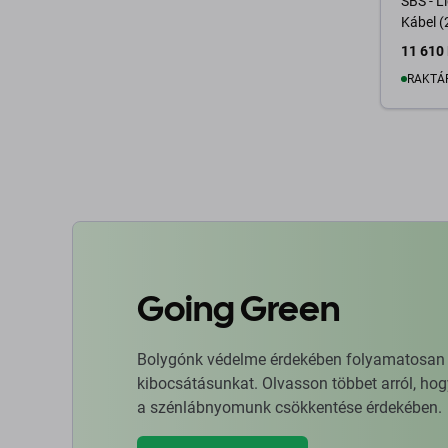
SBS - L
Kábel (
11 610 
RAKTÁ
K
Going Green
Bolygónk védelme érdekében folyamatosan ja
kibocsátásunkat. Olvasson többet arról, hog
a szénlábnyomunk csökkentése érdekében.