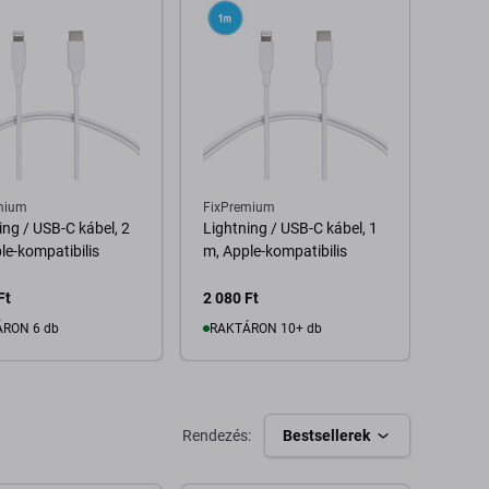
mium
FixPremium
SBS
ing / USB-C kábel, 2
Lightning / USB-C kábel, 1
SBS -
le-kompatibilis
m, Apple-kompatibilis
Kábel
Ft
2 080 Ft
11 61
RON 6 db
RAKTÁRON 10+ db
Kosárba
Kosárba
Rendezés:
Bestsellerek