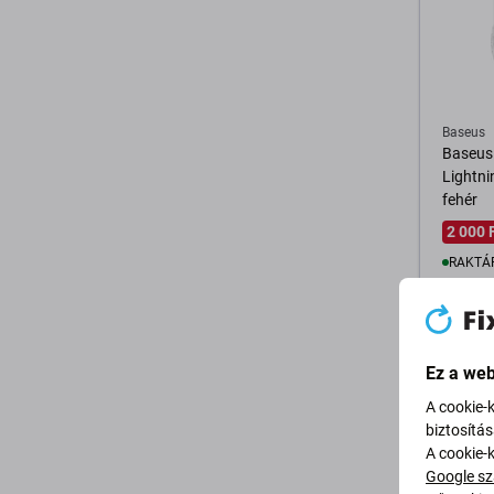
Baseus
Baseus 
Lightni
fehér
2 000 
RAKTÁ
K
Ez a web
A cookie-
biztosítá
A cookie-
Google sz