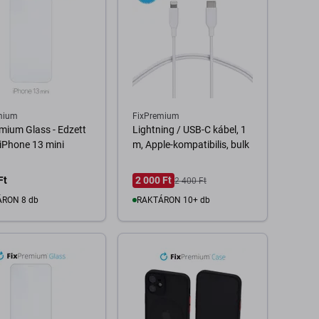
mium
FixPremium
mium Glass - Edzett
Lightning / USB-C kábel, 1
 iPhone 13 mini
m, Apple-kompatibilis, bulk
Ft
2 000 Ft
2 400 Ft
RON 8 db
RAKTÁRON 10+ db
Kosárba
Kosárba