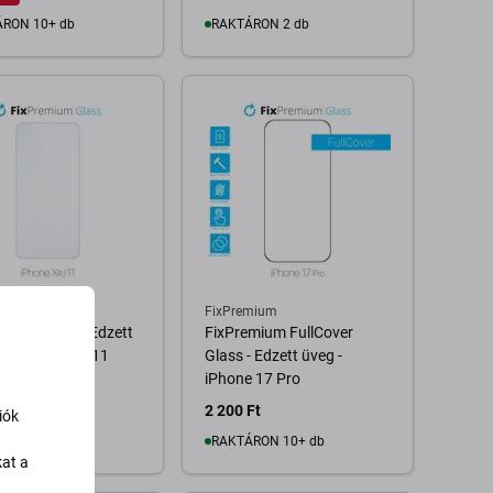
RON 10+ db
RAKTÁRON 2 db
Kosárba
Kosárba
mium
FixPremium
mium Glass - Edzett
FixPremium FullCover
 iPhone XR és 11
Glass - Edzett üveg -
iPhone 17 Pro
Ft
2 200 Ft
iók
RON 4 db
RAKTÁRON 10+ db
kat a