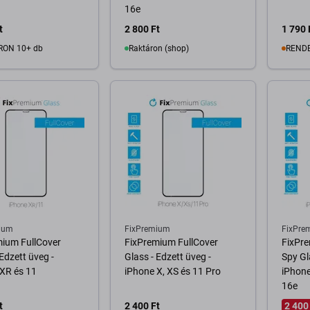
16e
t
2 800 Ft
1 790 
RON 10+ db
Raktáron (shop)
REND
osárba
Kosárba
ium
FixPremium
FixPre
mium FullCover
FixPremium FullCover
FixPre
 Edzett üveg -
Glass - Edzett üveg -
Spy Gl
XR és 11
iPhone X, XS és 11 Pro
iPhone
16e
t
2 400 Ft
2 400