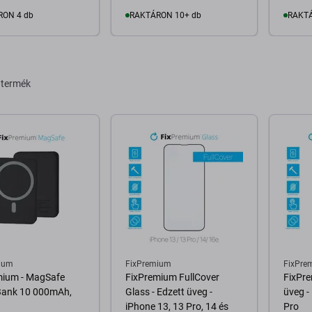
RON 4 db
RAKTÁRON 10+ db
RAKTÁ
osárba
Kosárba
 termék
ium
FixPremium
FixPre
mium - MagSafe
FixPremium FullCover
FixPre
ank 10 000mAh,
Glass - Edzett üveg -
üveg -
iPhone 13, 13 Pro, 14 és
Pro