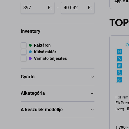
Apple i
-
Ft
Ft
TOP
Inventory
Raktáron
Külső raktár
Várható teljesítés
Gyártó
Alkategória
FixPrem
FixPrem
üveg - 
A készülék modellje
1 790 F