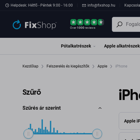
Ugrás az oldal fő részéhez
Helpdesk: Hétfő - Péntek 9:00 - 16:00
info@fixshop.hu
Kapcsola
Over
1000
reviews
Pótalkatrészek
Apple alkatrészek
Kezdőlap
Felszerelés és kiegészítők
Apple
iPhone
iP
Szűrő
Szűrés ár szerint
Apple i