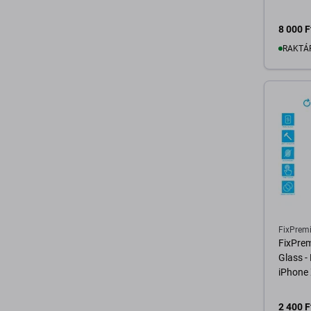
8 000 F
RAKTÁ
K
FixPrem
FixPre
Glass -
iPhone 
2 400 F