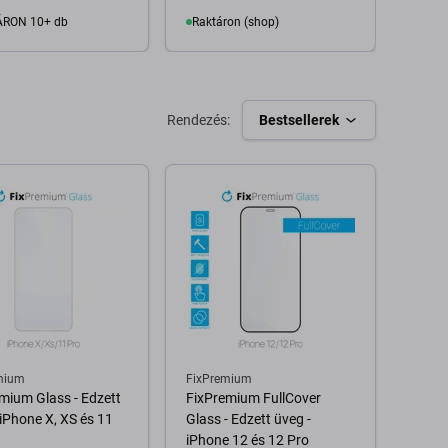
2 800
RON 10+ db
Raktáron (shop)
Kosárba
Kosárba
Rendezés:
Bestsellerek
mium
FixPremium
mium Glass - Edzett
FixPremium FullCover
 iPhone X, XS és 11
Glass - Edzett üveg -
iPhone 12 és 12 Pro