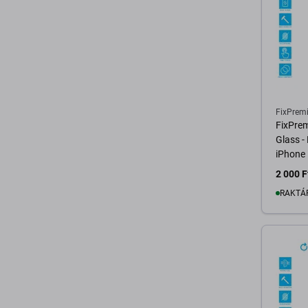
FixPrem
FixPre
Glass -
iPhone
2 000 F
RAKTÁ
K