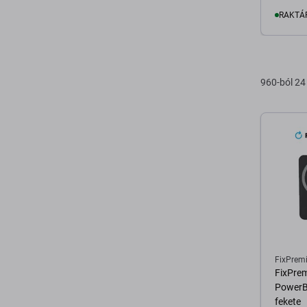
RAKTÁ
K
960-ból 24
FixPrem
FixPre
PowerB
fekete