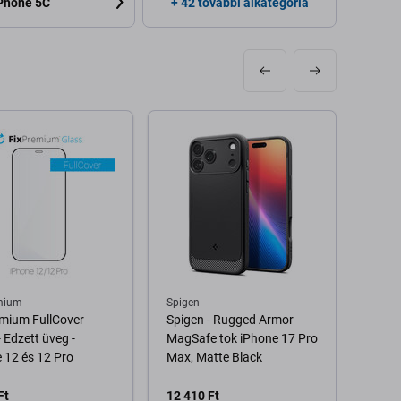
Phone 5C
+ 42 további alkategória
mium
Spigen
FixPr
mium FullCover
Spigen - Rugged Armor
FixPr
- Edzett üveg -
MagSafe tok iPhone 17 Pro
Glass
 12 és 12 Pro
Max, Matte Black
iPhon
16e
Ft
12 410 Ft