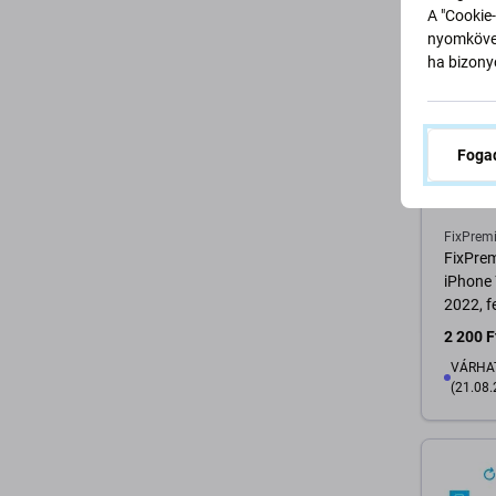
K
A "Cookie-
nyomkövet
ha bizonyo
Fogad
FixPrem
FixPrem
iPhone 
2022, f
2 200 F
VÁRHAT
(21.08.
K