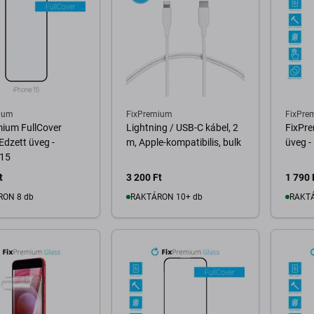
ium
FixPremium
FixPre
mium FullCover
Lightning / USB-C kábel, 2
FixPre
 Edzett üveg -
m, Apple-kompatibilis, bulk
üveg -
 15
t
3 200 Ft
1 790 
RON 8 db
RAKTÁRON 10+ db
RAKTÁ
osárba
Kosárba