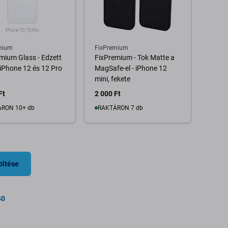
mium
FixPremium
mium Glass - Edzett
FixPremium - Tok Matte a
 iPhone 12 és 12 Pro
MagSafe-el - iPhone 12
mini, fekete
Ft
2 000 Ft
RON 10+ db
RAKTÁRON 7 db
Kosárba
Kosárba
öltése
40