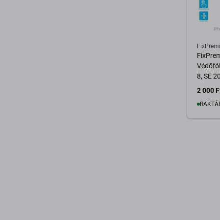
FixPrem
FixPre
Védőfóli
8, SE 2
2 000 F
RAKTÁ
K