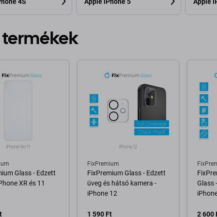
Phone 4S
Apple iPhone 5
Apple i
 termékek
ium
FixPremium
FixPre
ium Glass - Edzett
FixPremium Glass - Edzett
FixPre
iPhone XR és 11
üveg és hátsó kamera -
Glass 
iPhone 12
iPhone
t
1 590 Ft
2 600 