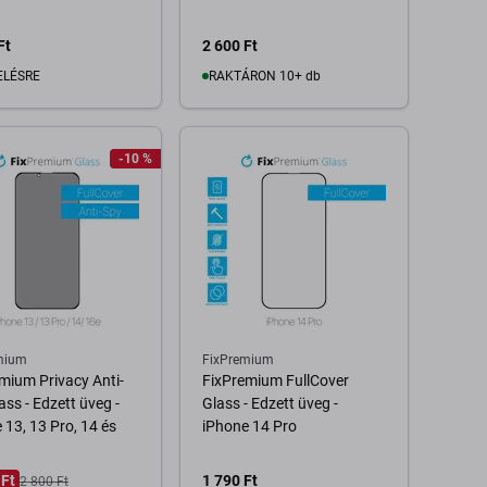
Ft
2 600 Ft
ELÉSRE
RAKTÁRON 10+ db
Kosárba
Kosárba
-10 %
mium
FixPremium
mium Privacy Anti-
FixPremium FullCover
ass - Edzett üveg -
Glass - Edzett üveg -
 13, 13 Pro, 14 és
iPhone 14 Pro
 Ft
1 790 Ft
2 800 Ft