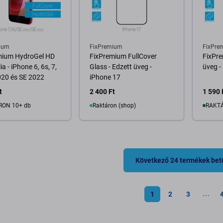
ium
FixPremium
FixPre
mium HydroGel HD
FixPremium FullCover
FixPre
a - iPhone 6, 6s, 7,
Glass - Edzett üveg -
üveg -
020 és SE 2022
iPhone 17
t
2 400 Ft
1 590 
RON 10+ db
Raktáron (shop)
RAKTÁ
osárba
Kosárba
Következő 24 termékek bet
1
2
3
⋯