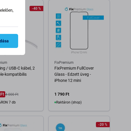
Kosárba
Kosárba
-40 %
lelően,
adása
mium
FixPremium
ing / USB-C kábel, 2
FixPremium FullCover
le-kompatibilis
Glass - Edzett üveg -
iPhone 12 mini
 Ft
1 790 Ft
4 000 Ft
RON 7 db
Raktáron (shop)
Kosárba
Kosárba
-20 %