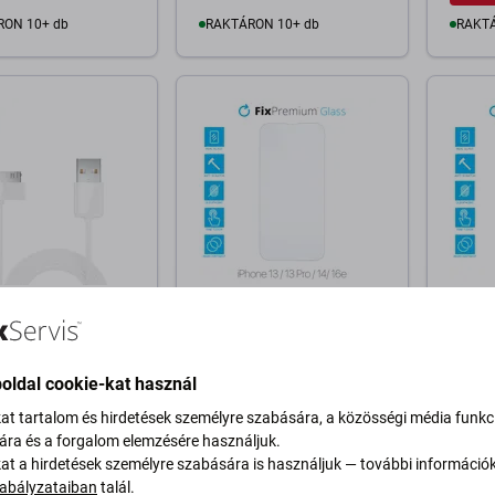
RON 10+ db
RAKTÁRON 10+ db
RAKTÁ
osárba
Kosárba
ium
FixPremium
FixPre
/ USB kábel, 1 m,
FixPremium Glass - Edzett
FixPre
ompatibilis
üveg - iPhone 13, 13 Pro,
üveg -
14 és 16e
oldal cookie-kat használ
t
1 590 Ft
1 790 
kat tartalom és hirdetések személyre szabására, a közösségi média funkc
sára és a forgalom elemzésére használjuk.
RON 1 db
RAKTÁRON 10+ db
RAKTÁ
kat a hirdetések személyre szabására is használjuk — további információ
abályzataiban
talál.