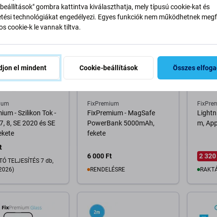
osárba
Kosárba
beállítások" gombra kattintva kiválaszthatja, mely típusú cookie-kat és
ési technológiákat engedélyezi. Egyes funkciók nem működhetnek megfe
s cookie-k le vannak tiltva.
jon el mindent
Cookie-beállítások
Összes elfog
ium
FixPremium
FixPre
ium - Szilikon Tok -
FixPremium - MagSafe
Lightn
7, 8, SE 2020 és SE
PowerBank 5000mAh,
m, App
ekete
fekete
t
6 000 Ft
2 320
Ó TELJESÍTÉS 7 db,
2026)
RENDELÉSRE
RAKTÁ
Kosárba
osárba