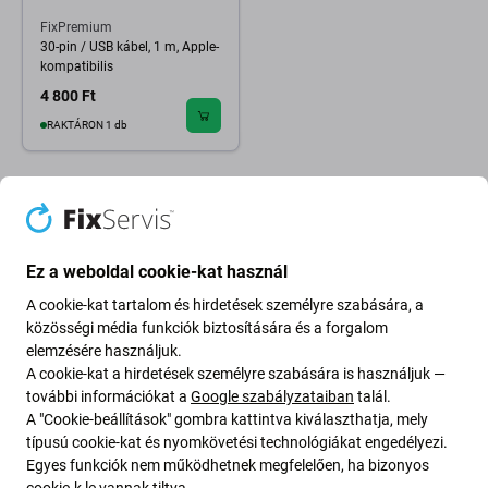
FixPremium
30-pin / USB kábel, 1 m, Apple-
kompatibilis
4 800 Ft
RAKTÁRON 1 db
Ez a weboldal cookie-kat használ
A cookie-kat tartalom és hirdetések személyre szabására, a
közösségi média funkciók biztosítására és a forgalom
elemzésére használjuk.
A cookie-kat a hirdetések személyre szabására is használjuk —
további információkat a
Google szabályzataiban
talál.
A "Cookie-beállítások" gombra kattintva kiválaszthatja, mely
típusú cookie-kat és nyomkövetési technológiákat engedélyezi.
Going Green
Egyes funkciók nem működhetnek megfelelően, ha bizonyos
cookie-k le vannak tiltva.