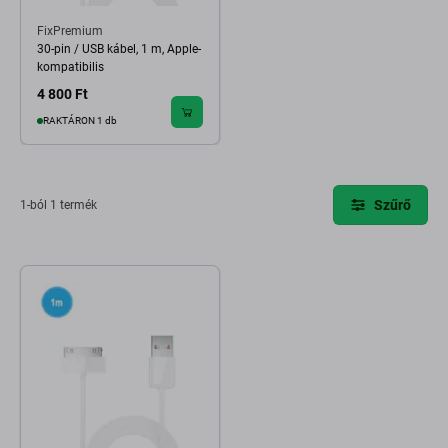
FixPremium
30-pin / USB kábel, 1 m, Apple-
kompatibilis
4 800 Ft
RAKTÁRON 1 db
Szűrő
1-ból 1 termék