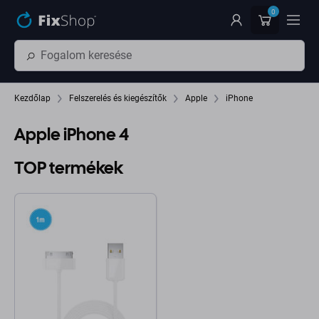
Ugrás az oldal fő részéhez
0
Kezdőlap
Felszerelés és kiegészítők
Apple
iPhone
Apple iPhone 4
TOP termékek