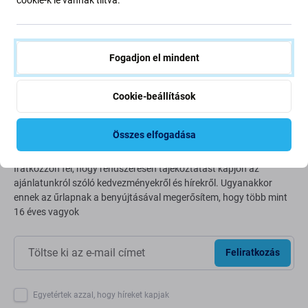
Bolygónk védelme érdekében folyamatosan javítjuk szén-
dioxid-kibocsátásunkat. Olvasson többet arról, hogyan
alakítjuk át folyamatainkat a szénlábnyomunk
csökkentése érdekében.
Fogadjon el mindent
További információ
Cookie-beállítások
Newsletter Fix
Összes elfogadása
Iratkozzon fel, hogy rendszeresen tájékoztatást kapjon az
ajánlatunkról szóló kedvezményekről és hírekről. Ugyanakkor
ennek az űrlapnak a benyújtásával megerősítem, hogy több mint
16 éves vagyok
Feliratkozás
Egyetértek azzal, hogy híreket kapjak