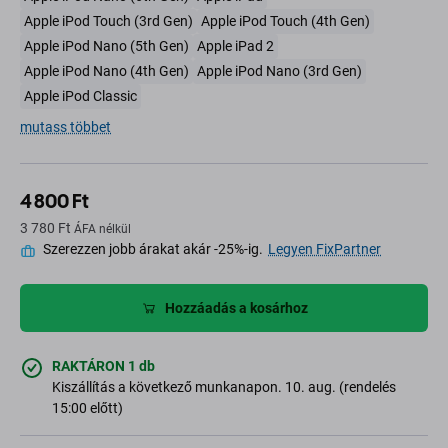
Apple iPod Touch (3rd Gen)
Apple iPod Touch (4th Gen)
Apple iPod Nano (5th Gen)
Apple iPad 2
Apple iPod Nano (4th Gen)
Apple iPod Nano (3rd Gen)
Apple iPod Classic
mutass többet
4 800 Ft
3 780 Ft
ÁFA nélkül
Szerezzen jobb árakat akár -25%-ig.
Legyen FixPartner
Hozzáadás a kosárhoz
RAKTÁRON 1 db
Kiszállítás a következő munkanapon. 10. aug. (rendelés
15:00 előtt)