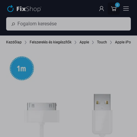
Ugrás az oldal fő részéhez
0
Kezdőlap
Felszerelés és kiegészítők
Apple
Touch
Apple iPod T