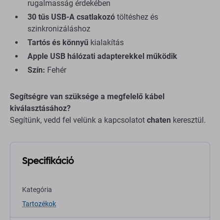
rugalmasság érdekében
30 tűs USB-A csatlakozó
töltéshez és
szinkronizáláshoz
Tartós és könnyű
kialakítás
Apple USB hálózati adapterekkel működik
Szín:
Fehér
Segítségre van szüksége a megfelelő kábel
kiválasztásához?
Segítünk, vedd fel velünk a kapcsolatot
chaten
keresztül.
Specifikáció
Kategória
Tartozékok