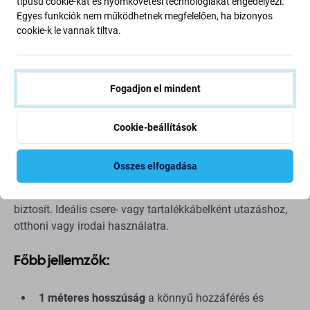
típusú cookie-kat és nyomkövetési technológiákat engedélyezi.
Leírás és specifikáció
Szállítás és visszaküldés
Vélemények (4)
Egyes funkciók nem működhetnek megfelelően, ha bizonyos
cookie-k le vannak tiltva.
30 tűs kábel | USB-A | 1 m | Apple-
Fogadjon el mindent
kompatibilis
Cookie-beállítások
Ez
a 30 tűs USB-A kábel
régebbi Apple eszközök, például
iPhone, iPad és iPod
töltésére és szinkronizálására
Összes elfogadása
szolgál. Akár számítógéphez, akár fali adaptert használ,
az 1 méteres hosszúság rugalmasságot és kényelmet
biztosít. Ideális csere- vagy tartalékkábelként utazáshoz,
otthoni vagy irodai használatra.
Főbb jellemzők:
1 méteres hosszúság
a könnyű hozzáférés és