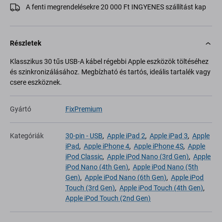
A fenti megrendelésekre 20 000 Ft INGYENES szállítást kap
Részletek
Klasszikus 30 tűs USB-A kábel régebbi Apple eszközök töltéséhez
és szinkronizálásához. Megbízható és tartós, ideális tartalék vagy
csere eszköznek.
Gyártó
FixPremium
Kategóriák
30-pin - USB
,
Apple iPad 2
,
Apple iPad 3
,
Apple
iPad
,
Apple iPhone 4
,
Apple iPhone 4S
,
Apple
iPod Classic
,
Apple iPod Nano (3rd Gen)
,
Apple
iPod Nano (4th Gen)
,
Apple iPod Nano (5th
Gen)
,
Apple iPod Nano (6th Gen)
,
Apple iPod
Touch (3rd Gen)
,
Apple iPod Touch (4th Gen)
,
Apple iPod Touch (2nd Gen)