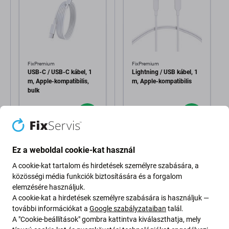
FixPremium
FixPremium
USB-C / USB-C kábel, 1
Lightning / USB kábel, 1
m, Apple-kompatibilis,
m, Apple-kompatibilis
bulk
2 400 Ft
2 080 Ft
RAKTÁRON 10+
RAKTÁRON 10+
db
db
Ez a weboldal cookie-kat használ
A cookie-kat tartalom és hirdetések személyre szabására, a
közösségi média funkciók biztosítására és a forgalom
elemzésére használjuk.
A cookie-kat a hirdetések személyre szabására is használjuk —
további információkat a
Google szabályzataiban
talál.
A "Cookie-beállítások" gombra kattintva kiválaszthatja, mely