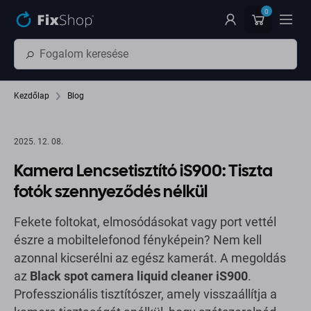
Ugrás az oldal fő részéhez
0
Kezdőlap
Blog
2025. 12. 08.
Kamera Lencsetisztító iS900: Tiszta
fotók szennyeződés nélkül
Fekete foltokat, elmosódásokat vagy port vettél
észre a mobiltelefonod fényképein? Nem kell
azonnal kicserélni az egész kamerát. A megoldás
az
Black spot camera liquid cleaner iS900
.
Professzionális tisztítószer, amely visszaállítja a