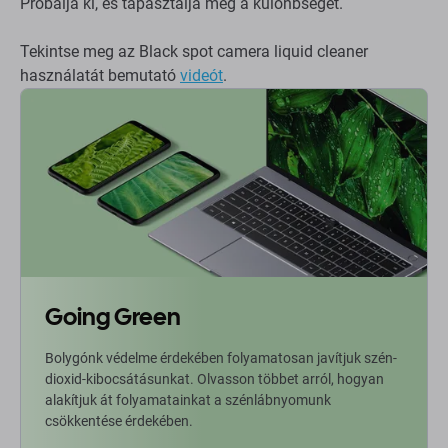
Próbálja ki, és tapasztalja meg a különbséget.
Tekintse meg az Black spot camera liquid cleaner
használatát bemutató
videót
.
Going Green
Bolygónk védelme érdekében folyamatosan javítjuk szén-
dioxid-kibocsátásunkat. Olvasson többet arról, hogyan
alakítjuk át folyamatainkat a szénlábnyomunk
csökkentése érdekében.