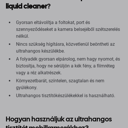
liquid cleaner
?
Gyorsan eltávolítja a foltokat, port és
szennyeződéseket a kamera belsejéből szétszerelés
nélkül.
Nincs szükség hígításra, közvetlenül beöntheti az
ultrahangos készülékbe.
A folyadék gyorsan elpárolog, nem hagy nyomot, és
biztosítja, hogy ne sérüljön a kék fény, a filmréteg
vagy a réz alkatrészek.
Környezetbarát, színtelen, szagtalan és nem
gyúlékony.
Ultrahangos tisztítókészülékekkel is használható.
Hogyan használjuk az ultrahangos
tisztítót mobilkamerákhoz?