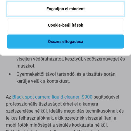
Fogadjon el mindent
Fontos figyelmeztetések
Cookie-beállítások
A folyadék gyorsan elpárolog – használat után az
Összes elfogadása
edényt azonnal zárja le.
Vegyszerekkel való munkavégzés során mindig
viseljen védőruházatot, kesztyűt, védőszemüveget és
maszkot.
Gyermekektől távol tartandó, és a tisztítás során
kerülje velük a kontaktust.
Az
Black spot camera liquid cleaner iS900
segítségével
professzionális tisztaságot érhet el a kamera
szétszerelése nélkül. Ideális megoldás technikusoknak és
lelkes felhasználóknak, akik szeretnék visszaállítani a
mobilfotók minőségét a sérülés kockázata nélkül.