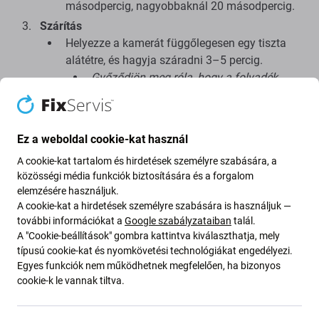
másodpercig, nagyobbaknál 20 másodpercig.
Szárítás
Helyezze a kamerát függőlegesen egy tiszta
alátétre, és hagyja száradni 3–5 percig.
Győződjön meg róla, hogy a folyadék
teljesen elpárolgott, mielőtt tovább
kezelné.
Összeszerelés
Ez a weboldal cookie-kat használ
Szerelje vissza a kamerát a telefonba, és
A cookie-kat tartalom és hirdetések személyre szabására, a
tesztelje. Kész.
közösségi média funkciók biztosítására és a forgalom
elemzésére használjuk.
Tisztítás után
A cookie-kat a hirdetések személyre szabására is használjuk —
további információkat a
Google szabályzataiban
talál.
A "Cookie-beállítások" gombra kattintva kiválaszthatja, mely
20–30 kamera tisztítás után hagyja a folyadékot 10
típusú cookie-kat és nyomkövetési technológiákat engedélyezi.
percig lehűlni.
Egyes funkciók nem működhetnek megfelelően, ha bizonyos
A folyadékot újra felhasználhatja szűrés után. Szűrje
cookie-k le vannak tiltva.
le időben, hogy megelőzze az idegen részecskék
okozta károsodást.