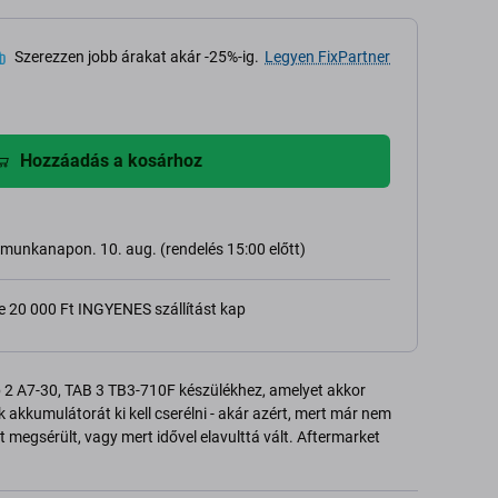
Szerezzen jobb árakat akár -25%-ig.
Legyen FixPartner
Hozzáadás a kosárhoz
ő munkanapon. 10. aug. (rendelés 15:00 előtt)
e 20 000 Ft INGYENES szállítást kap
2 A7-30, TAB 3 TB3-710F készülékhez, amelyet akkor
 akkumulátorát ki kell cserélni - akár azért, mert már nem
t megsérült, vagy mert idővel elavulttá vált. Aftermarket