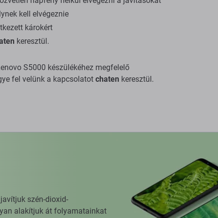
zvetlen napfény nélkül elvégezni a javításokat
ynek kell elvégeznie
tkezett károkért
aten
keresztül.
a Lenovo S5000 készülékéhez megfelelő
gye fel velünk a kapcsolatot
chaten
keresztül.
vítjuk szén-dioxid-
yan alakítjuk át folyamatainkat