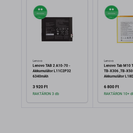
Lenovo
Lenovo
Lenovo TAB 2 A10-70 -
Lenovo Tab M10 
Akkumulátor L11C2P32
TB-X306 ,TB-X50
6340mAh
Akkumulátor L18
4850mAh
3 920 Ft
6 800 Ft
RAKTÁRON 3 db
RAKTÁRON 10+ d
Hozzáadás a kosárhoz
Hozzáadás 