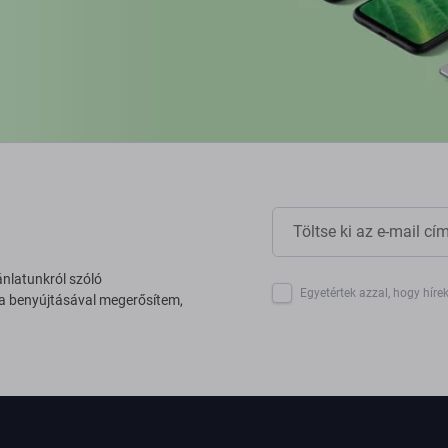
ánlatunkról szóló
Egyetértek azzal, hogy híre
 a benyújtásával megerősítem,