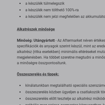
a készülék túlmelegszik
a készülék nem tölthető 100%-ra
a készülék nem jelzi megfelelően az akkumuláto
Alkatrészek minősége
Minőség: Utángyártott
- Az Aftermarket néven értéke
specifikációk és anyagok szerint készül, mint az erede
alkatrész (ritka esetekben) minimális eltéréseket mu
megjelenésben. Ha többet szeretne megtudni a minősé
a minőségre összpontosítunk.
Összeszerelés és tippek:
kínálatunkban megtalálható speciális szerszám
összeszerelés közben ügyeljen a csatlakozók tör
összeszerelés előtt tesztelje az alkatrész műkö