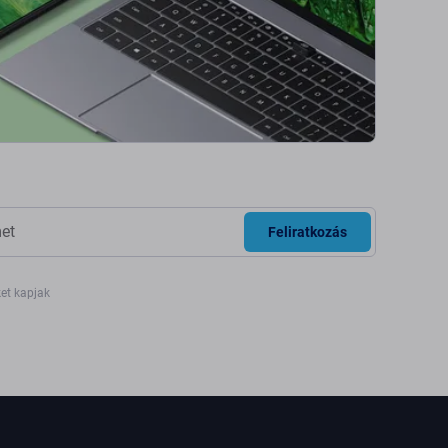
Feliratkozás
ket kapjak