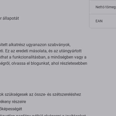
Nettó tömeg
r állapotát
EAN
sített alkatrész ugyanazon szabványok,
ti. Ez az eredeti másolata, és az utángyártott
tathat a funkcionalitásban, a minőségben vagy a
gről, olvassa el blogunkat, ahol részletesebben
ok szükségesek az össze- és szétszereléshez
ékeny részeire
dőképességét