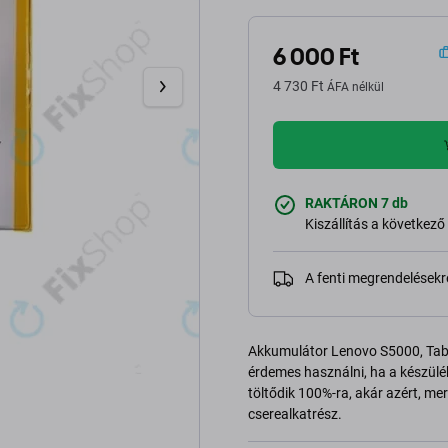
6 000 Ft
4 730 Ft
ÁFA nélkül
RAKTÁRON 7 db
Kiszállítás a következ
A fenti megrendelésekr
Akkumulátor Lenovo S5000, Tab 
érdemes használni, ha a készülék
töltődik 100%-ra, akár azért, mer
cserealkatrész.