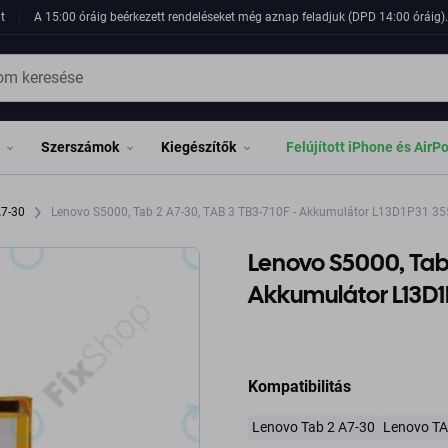
t
A 15:00 óráig beérkezett rendeléseket még aznap feladjuk (DPD 14:00 óráig). 
Szerszámok
Kiegészítők
Felújított iPhone és AirP
A7-30
Lenovo S5000, Tab 2 A7-30, TAB 3 TB3-710F - Akkumulátor L13D1P31 
Lenovo S5000, Tab 
Akkumulátor L13D
Kompatibilitás
Lenovo Tab 2 A7-30
Lenovo TA