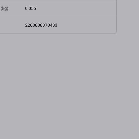
 (kg)
0,055
2200000370433