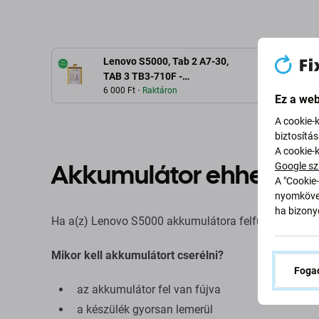
Lenovo S5000, Tab 2 A7-30,
L
TAB 3 TB3-710F -
Akkumulátor L13D1P31
6 000 Ft
Raktáron
Ez a web
3550mAh
A cookie-
biztosítá
A cookie-
Akkumulátor ehhez: L
Google sz
A "Cookie-
nyomkövet
ha bizonyo
Ha a(z) Lenovo S5000 akkumulátora felfújt vagy elveszt
Mikor kell akkumulátort cserélni?
Fogad
az akkumulátor fel van fújva
a készülék gyorsan lemerül