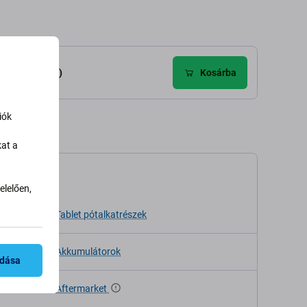
élemények (6)
Kosárba
iók
kat a
káció
lelően,
sa
Tablet pótalkatrészek
Akkumulátorok
adása
Aftermarket