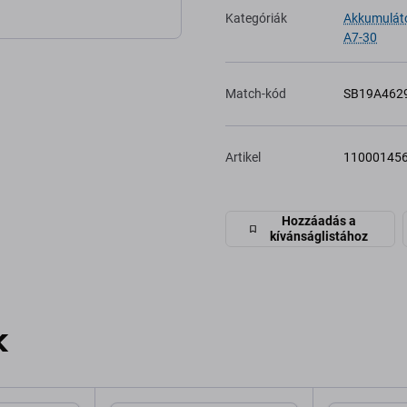
Kategóriák
Akkumulát
A7-30
Match-kód
SB19A462
Artikel
11000145
Hozzáadás a
kívánságlistához
k