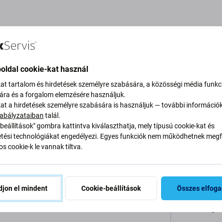
eírás és specifikáció
Minőség
Szállítás és visszaküldés
V
oldal cookie-kat használ
kat tartalom és hirdetések személyre szabására, a közösségi média funkc
sára és a forgalom elemzésére használjuk.
kat a hirdetések személyre szabására is használjuk — további információ
enovo S5000
abályzataiban
talál.
beállítások" gombra kattintva kiválaszthatja, mely típusú cookie-kat és
Specifi
ési technológiákat engedélyezi. Egyes funkciók nem működhetnek megfe
s cookie-k le vannak tiltva.
ette a kapacitását, ki kell cserélni.
Eszköz típu
Kategória
jon el mindent
Cookie-beállítások
Összes elfog
Eredetiség