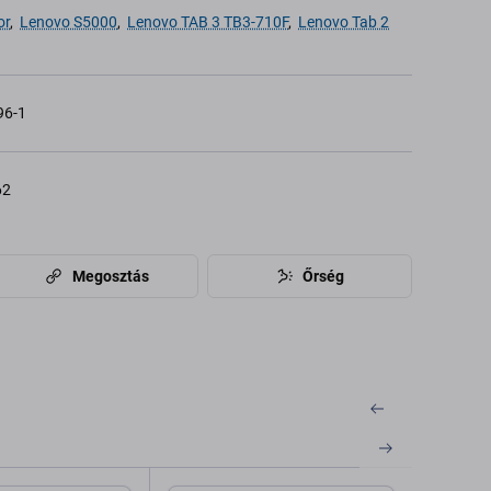
or
,
Lenovo S5000
,
Lenovo TAB 3 TB3-710F
,
Lenovo Tab 2
96-1
62
Megosztás
Őrség