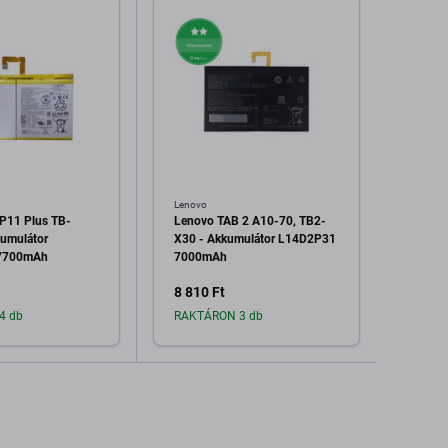
Lenovo
Lenovo
P11 Plus TB-
Lenovo TAB 2 A10-70, TB2-
Lenov
umulátor
X30 - Akkumulátor L14D2P31
Akkum
7700mAh
7000mAh
L14D
8 810 Ft
13 21
4 db
RAKTÁRON 3 db
Raktá
dás a kosárhoz
Hozzáadás a kosárhoz
H