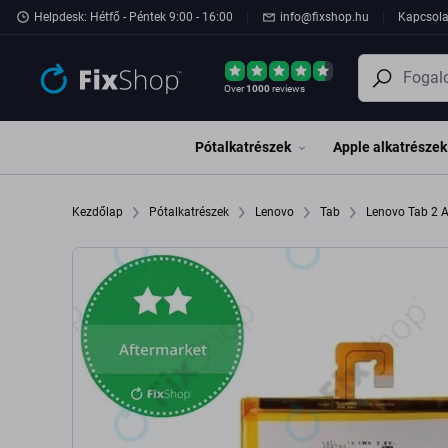
Ugrás az oldal fő részéhez
Helpdesk: Hétfő - Péntek 9:00 - 16:00
info@fixshop.hu
Kapcsola
Over
1000
reviews
Pótalkatrészek
Apple alkatrészek
Kezdőlap
Pótalkatrészek
Lenovo
Tab
Lenovo Tab 2 