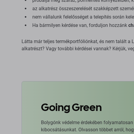
próbálja meg száraz, pormentes környezetben, kö
az alkatrész összeszerelését szakképzett személ
nem vállalunk felelősséget a telepítés során kele
Ha bármilyen kérdése van, forduljon hozzánk
ch
Látta már teljes termékportfóliónkat, és nem talált 
alkatrészt? Vagy további kérdései vannak? Kérjük, ve
Going Green
Bolygónk védelme érdekében folyamatosan ja
kibocsátásunkat. Olvasson többet arról, hog