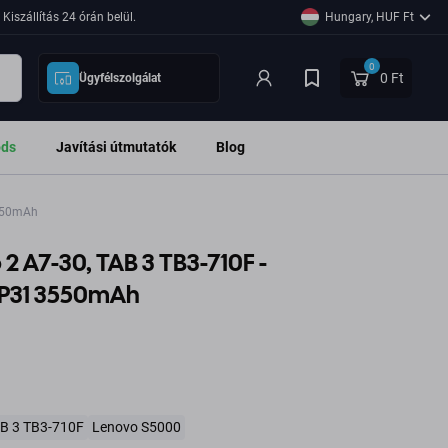
Kiszállítás 24 órán belül.
Hungary, HUF Ft
0
0 Ft
Ügyfélszolgálat
ods
Javítási útmutatók
Blog
3550mAh
2 A7-30, TAB 3 TB3-710F -
1P31 3550mAh
B 3 TB3-710F
Lenovo S5000