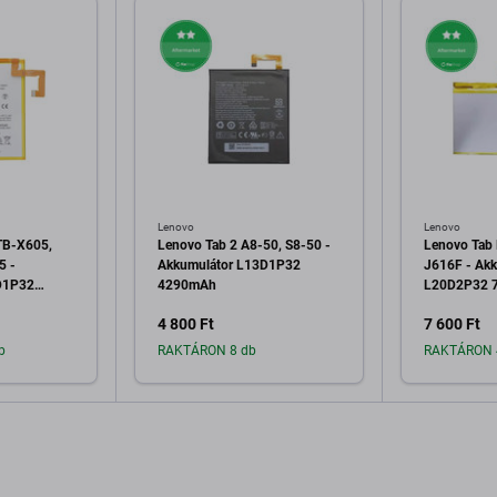
Lenovo
Lenovo
TB-X605,
Lenovo Tab 2 A8-50, S8-50 -
Lenovo Tab 
5 -
Akkumulátor L13D1P32
J616F - Akk
D1P32
4290mAh
L20D2P32 
4 800 Ft
7 600 Ft
b
RAKTÁRON 8 db
RAKTÁRON 
a kosárhoz
Hozzáadás a kosárhoz
Hozzáa