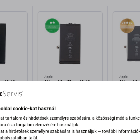
Apple
Apple
ne 12, 12
Akkumulátor iPhone 12, 12
Akkumulátor
479, Service
Pro, 2815mAh
Pro | 661-1
Genuine App
3 200 Ft
32 040 Ft
oldal cookie-kat használ
RAKTÁRON 10+ db
RAKTÁRON 
kat tartalom és hirdetések személyre szabására, a közösségi média funkc
sára és a forgalom elemzésére használjuk.
kat a hirdetések személyre szabására is használjuk — további információ
a kosárhoz
Hozzáadás a kosárhoz
Hozzáa
abályzataiban
talál.