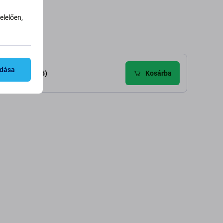
lelően,
adása
élemények (25)
Kosárba