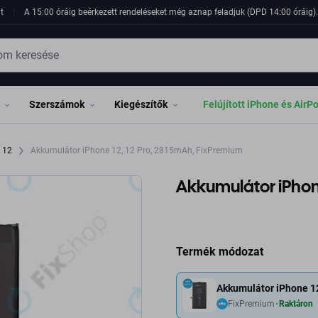
t
A 15:00 óráig beérkezett rendeléseket még aznap feladjuk (DPD 14:00 óráig). 
Szerszámok
Kiegészítők
Felújított iPhone és AirP
e 12
Akkumulátor iPhone 12, 12 Pro, 2815mAh, FixPremium
Akkumulátor iPhone
Termék módozat
Akkumulátor iPhone 1
FixPremium
Raktáron