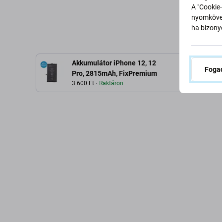
A "Cookie-
nyomkövet
ha bizonyo
Akkumulátor iPhone 12, 12
Fogad
Le
Pro, 2815mAh, FixPremium
3 600 Ft
Raktáron