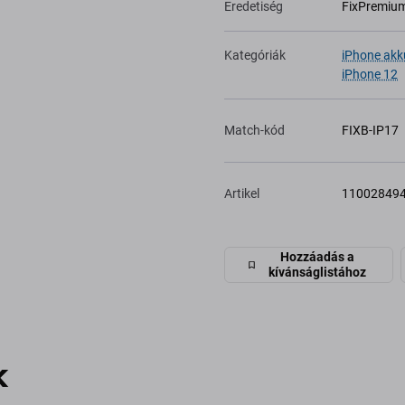
Eredetiség
FixPremiu
Kategóriák
iPhone akk
iPhone 12
Match-kód
FIXB-IP17
Artikel
11002849
Hozzáadás a
kívánságlistához
k