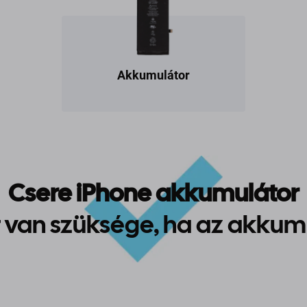
Akkumulátor
Csere iPhone akkumulátor
 van szüksége, ha az akkum