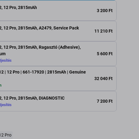
2, 12 Pro, 2815mAh
3 200 Ft
, 12 Pro, 2815mAh, A2479, Service Pack
11 210 Ft
, 12 Pro, 2815mAh, Ragasztó (Adhesive),
5 600 Ft
ium
ljesítés
12 | 12 Pro | 661-17920 | 2815mAh | Genuine
32 040 Ft
n
2, 12 Pro, 2815mAh, DIAGNOSTIC
7 200 Ft
ljesítés
12 Pro