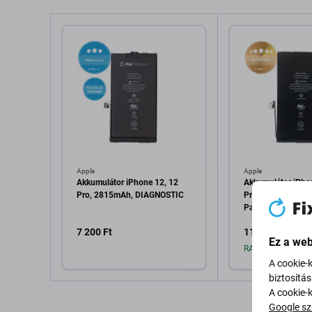
Apple
Apple
Akkumulátor iPhone 12, 12
Akkumulátor iPho
Pro, 2815mAh, DIAGNOSTIC
Pro, 2815mAh, A2
Pack
7 200 Ft
11 210 Ft
Ez a web
RAKTÁRON 4 db
A cookie-
biztosítá
A cookie-
Hozzáadás a kosárhoz
Hozzáadás 
Google sz