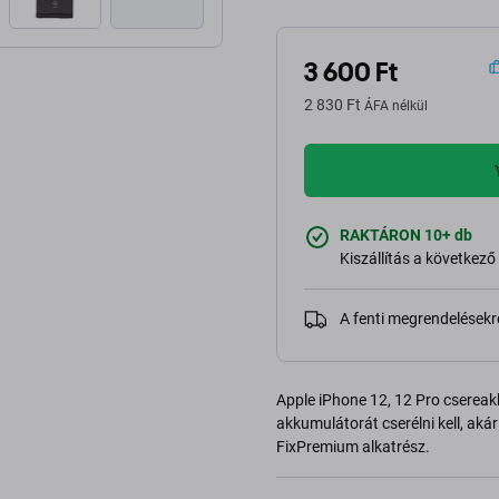
3 600 Ft
2 830 Ft
ÁFA nélkül
RAKTÁRON 10+ db
Kiszállítás a következő
A fenti megrendelésekr
Apple iPhone 12, 12 Pro csereak
akkumulátorát cserélni kell, akár 
FixPremium alkatrész.