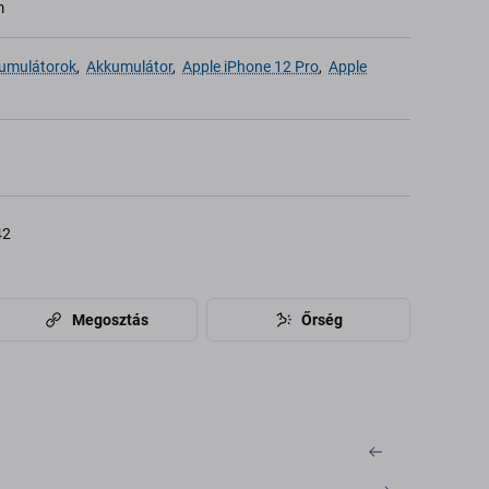
m
umulátorok
,
Akkumulátor
,
Apple iPhone 12 Pro
,
Apple
42
Megosztás
Őrség