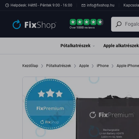
Ugrás az oldal fő részéhez
Helpdesk: Hétfő - Péntek 9:00 - 16:00
info@fixshop.hu
Kapcsola
Over
1000
reviews
Pótalkatrészek
Apple alkatrészek
Kezdőlap
Pótalkatrészek
Apple
iPhone
Apple iPhon