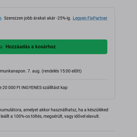
Szerezzen jobb árakat akár -25%-ig.
Legyen FixPartner
Hozzáadás a kosárhoz
 munkanapon. 7. aug. (rendelés 15:00 előtt)
e 20 000 Ft INGYENES szállítást kap
kumulátora, amelyet akkor használhatsz, ha a készüléked
leállt a 100%-os töltés, megsérült, vagy idővel elavult.