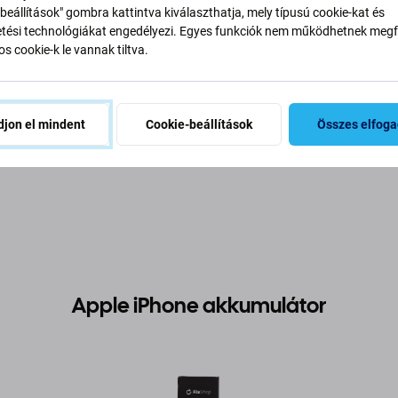
beállítások" gombra kattintva kiválaszthatja, mely típusú cookie-kat és
ési technológiákat engedélyezi. Egyes funkciók nem működhetnek megfe
s cookie-k le vannak tiltva.
jon el mindent
Cookie-beállítások
Összes elfog
írás és specifikáció
Minőség
Szállítás és visszaküldés
V
Apple iPhone akkumulátor