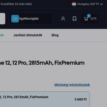
Kiszállítás 24 órán belül.
Hungary, HUF Ft
0
0 Ft
Ügyfélszolgálat
ods
Javítási útmutatók
Blog
 12, 12 Pro, 2815mAh, FixPremium
Minőségi minősítésünk
2, 12 Pro, 2815mAh, FixPremium
3 600 Ft