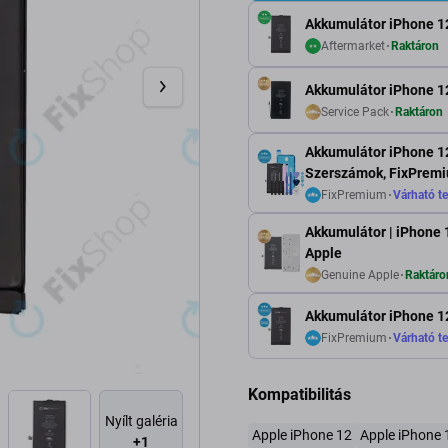
Akkumulátor iPhone 1
Aftermarket
Raktáron
Akkumulátor iPhone 12
Service Pack
Raktáron
Akkumulátor iPhone 12
Szerszámok, FixPrem
FixPremium
Várható te
Akkumulátor | iPhone 
Apple
Genuine Apple
Raktáro
Akkumulátor iPhone 1
FixPremium
Várható te
Kompatibilitás
Nyílt galéria
Apple iPhone 12
Apple iPhone 
+1