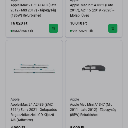
Apple
Apple
Apple iMac 21.5" A1418 (Late
Apple iMac 27" A1862 (Late
2012 - Mid 2017) - Tápegység
2017), A2115 (2019 - 2020) -
(185W) Refurbished
Előlapi Üveg
16 020 Ft
10 010 Ft
RAKTÁRON 4 db
RAKTÁRON 1 db
Apple
Apple
Apple iMac 24 A2439 (EMC
Apple Mac Mini A1347 (Mid
3664) Early 2021 - Öntapadós
2011 - Late 2012) - Tápegység
Ragasztókészlet LCD Kijelző
(85W) Refurbished
Alá (Adhesive)
4 000 Ft
8 000 Ft