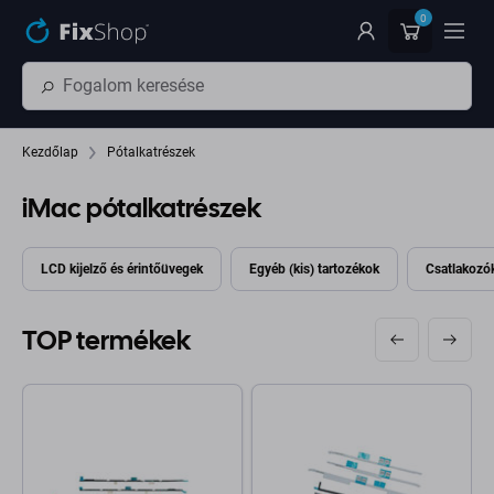
Ugrás az oldal fő részéhez
0
Kezdőlap
Pótalkatrészek
iMac pótalkatrészek
LCD kijelző és érintőüvegek
Egyéb (kis) tartozékok
Csatlakozók
TOP termékek