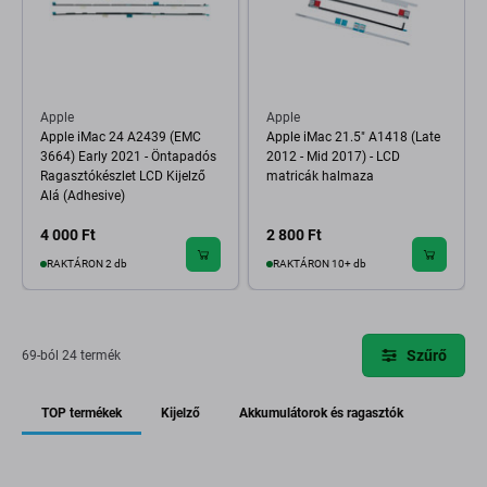
Apple
Apple
Apple iMac 24 A2439 (EMC
Apple iMac 21.5" A1418 (Late
3664) Early 2021 - Öntapadós
2012 - Mid 2017) - LCD
Ragasztókészlet LCD Kijelző
matricák halmaza
Alá (Adhesive)
4 000 Ft
2 800 Ft
RAKTÁRON 2 db
RAKTÁRON 10+ db
Szűrő
69-ból 24 termék
TOP termékek
Kijelző
Akkumulátorok és ragasztók