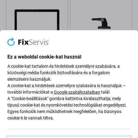
Ez a weboldal cookie-kat használ
Apple
Apple
Apple iMac 21.5" A2116
Apple Mac Mini A1347 (Mid
A cookie-kat tartalom és hirdetések személyre szabására, a
(2019) - Előlapi Üveg
2011 - Late 2014) -
közösségi média funkciók biztosítására és a forgalom
Merevlemez Felső Flex Kábele
elemzésére használjuk.
2 800 Ft
A cookie-kat a hirdetések személyre szabására is használjuk —
12 010 Ft
VÁRHATÓ TELJESÍTÉS 1 db,
további információkat a
Google szabályzataiban
talál.
RAKTÁRON 4 db
(28.08.2026)
A "Cookie-beállítások" gombra kattintva kiválaszthatja, mely
típusú cookie-kat és nyomkövetési technológiákat engedélyezi.
Egyes funkciók nem működhetnek megfelelően, ha bizonyos
cookie-k le vannak tiltva.