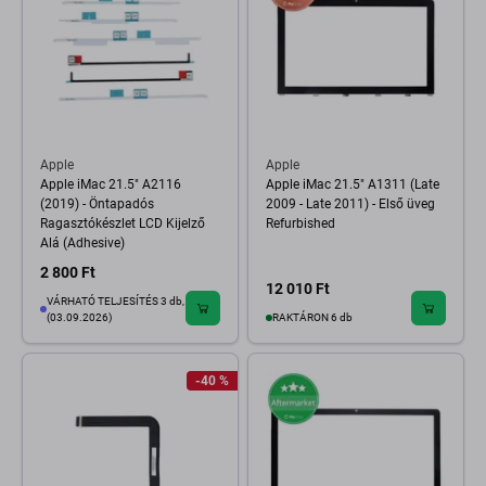
Apple
Apple
Apple iMac 21.5" A2116
Apple iMac 21.5" A1311 (Late
(2019) - Öntapadós
2009 - Late 2011) - Első üveg
Ragasztókészlet LCD Kijelző
Refurbished
Alá (Adhesive)
2 800 Ft
12 010 Ft
VÁRHATÓ TELJESÍTÉS 3 db,
(03.09.2026)
RAKTÁRON 6 db
-40 %