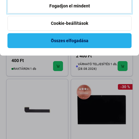
Fogadjon el mindent
Cookie-beállítások
Apple
Apple
Apple iMac 27" A1419 (Mid
Apple Mac Mini A1347 (Mid
Összes elfogadása
2012 - Late 2013) - LCD Kijelző
2010 - Late 2012) -
LVDS/eDP Csatlakozó (40-Pin)
Merevlemez Alsó Flex Kábele
2 400 Ft
400 Ft
VÁRHATÓ TELJESÍTÉS 1 db,
RAKTÁRON 1 db
(28.08.2026)
-30 %