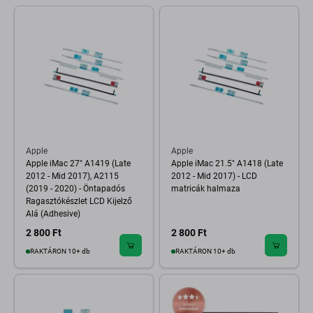
Apple
Apple
Apple iMac 27" A1419 (Late
Apple iMac 21.5" A1418 (Late
2012 - Mid 2017), A2115
2012 - Mid 2017) - LCD
(2019 - 2020) - Öntapadós
matricák halmaza
Ragasztókészlet LCD Kijelző
Alá (Adhesive)
2 800 Ft
2 800 Ft
RAKTÁRON 10+ db
RAKTÁRON 10+ db