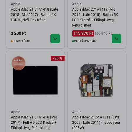
Apple
Apple
Apple iMac 21.5" A1418 (Late
Apple iMac 27" A1419 (Mid
2015 - Mid 2017) - Retina 4K
2015 - Late 2015) - Retina 5K
LCD Kijelző Flex Kábel
LCD Kijelző + Előlapi Üveg
Refurbished
3 200 Ft
115 970 Ft
160 240 Ft
RENDELÉSRE
RAKTÁRON 3 db
-20 %
Apple
Apple
Apple iMac 21.5" A1418 (Mid
Apple iMac 21.5" A1311 (Late
2017) - Full HD LCD Kijelző +
2009 - Late 2011) - Tápegység
Előlapi Üveg Refurbished
(205W)