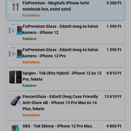
FixPremium - MagSafe iPhone tartó
5 200 Ft
notebook-hoz, ezüst színű
Rendelésre
FixPremium Glass - Edzett üveg és hátsó
1 590 Ft
kamera - iPhone 12
Raktáron
FixPremium Glass - Edzett üveg és hátsó
1 590 Ft
kamera - iPhone 12 Pro
Rendelésre
Spigen - Tok Ultra Hybrid - iPhone 12 és 12
8 810 Ft
Pro, fekete
Raktáron
PanzerGlass - Edzett Üveg Case Friendly
13 610 Ft
Anti-Glare AB - iPhone 13 Pro Max és 14
Plus, fekete
Rendelésre
SBS - Tok Skinny - iPhone 12 Pro Max,
4 800 Ft