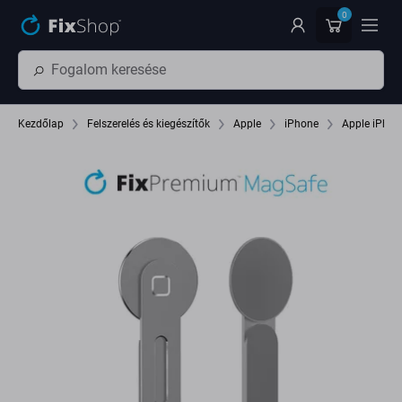
Ugrás az oldal fő részéhez
0
Kezdőlap
Felszerelés és kiegészítők
Apple
iPhone
Apple iPhon