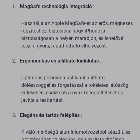
MagSafe technológia integráció
:
Használja az Apple MagSafe-et az erős, mágneses
rögzítéshez, biztosítva, hogy iPhone-ja
biztonságosan a helyén maradjon, és lehetővé
teszi a gyors, rápattintható elhelyezést.
Ergonomikus és állítható kialakítás
:
Optimális pozicionálást kínál állítható
dőlésszöggel és forgatással a tökéletes látószög
érdekében, csökkenti a nyak megerőltetését és
javítja a testtartást.
Elegáns és tartós felépítés
:
Kiváló minőségű alumíniumötvözetből készült, és
a tartósságot az elegáns, minimalista dizájnnal