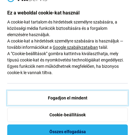
High-contrast mode
A vásárlók is vásárolnak
Ez a weboldal cookie-kat használ
A cookie-kat tartalom és hirdetések személyre szabására, a
közösségi média funkciók biztosítására és a forgalom
elemzésére használjuk.
A cookie-kat a hirdetések személyre szabására is használjuk —
további információkat a
Google szabályzataiban
talál.
A "Cookie-beállítások" gombra kattintva kiválaszthatja, mely
típusú cookie-kat és nyomkövetési technológiákat engedélyezi.
Egyes funkciók nem működhetnek megfelelően, ha bizonyos
cookie-k le vannak tiltva.
FixPremium
FixPremium
FixPremium - USB-C -
FixPremium - USB-C -
MagSafe 3 Adapter, ezüst
MagSafe 2 Adapter, ezüst
Fogadjon el mindent
7 600 Ft
5 200 Ft
Cookie-beállítások
RAKTÁRON 1 db
RAKTÁRON 5 db
Összes elfogadása