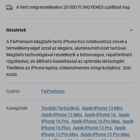
A fenti megrendelésekre 20 000 Ft INGYENES szállítást kap
Részletek
A FixPremium MagSafe tartó iPhone-hoz notebookhoz növeli a
termelékenységet ezzel az elegáns, alumíniumötvözet tartóval.
MagSafe technológiával rendelkezik a biztonságos, rápattintható
rögzítéshez, és állítható kialakítással az optimális látószögért.
Tökéletes az iPhone-laptop zökkenőmentes integrációjához. Szín:
ezüst.
Gyártó
FixPremium
Kategóriák
További Tartozékok
,
Apple iPhone 13 Mini
,
Apple iPhone 12 Mini
,
Apple iPhone 16
,
Apple
iPhone 16 Pro
,
Apple iPhone 16 Pro Max
,
Apple
iPhone 16 Plus
,
Apple iPhone 12 Pro
,
Apple
iPhone 12 Pro Max
,
Apple iPhone 13 Pro Max
,