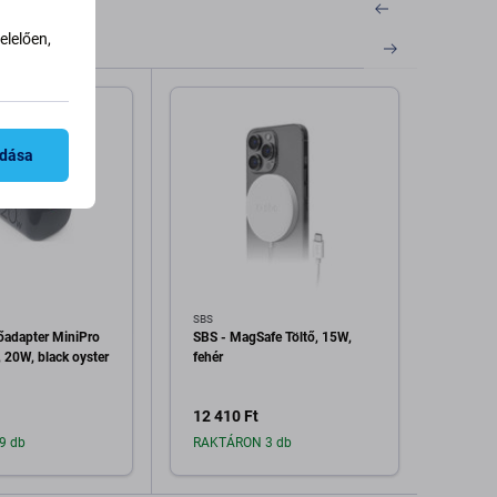
lelően,
adása
SBS
PURO
őadapter MiniPro
SBS - MagSafe Töltő, 15W,
PURO 
 20W, black oyster
fehér
USB-C
12 410 Ft
10 81
9 db
RAKTÁRON 3 db
Raktá