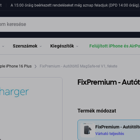
t
A 15:00 óráig beérkezett rendeléseket még aznap feladjuk (DPD 14:00 óráig). 
Szerszámok
Kiegészítők
Felújított iPhone és AirP
ple iPhone 16 Plus
FixPremium - Autótöltő MagSafe-rel V1, fekete
FixPremium - Autót
Termék módozat
FixPremium - Autótölt
Várható teljesítés