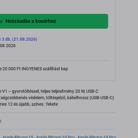
Hozzáadás a kosárhoz
 db, (21.08.2026)
.08.2026
e 20 000 Ft INGYENES szállítást kap
V1 – gyorstöltéssel, teljes teljesítmény 20 W, USB-C
ltségcsökkenés védelem, töltésjelző, kábelhossz (USB-USB-C)
ies 12 és újabb, színes : fekete
m
,
Apple iPhone 15
,
Apple iPhone 15 Pro
,
Apple iPhone 15 Pro