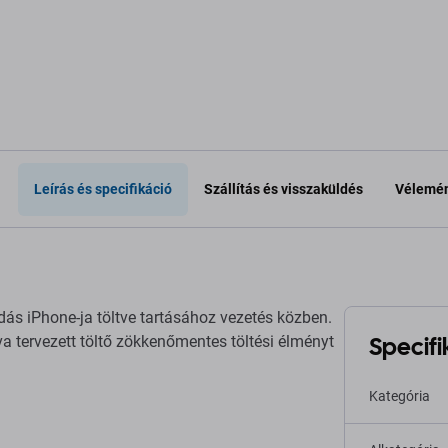
a kosárhoz
Hozzáadás a kosárhoz
Hozzáa
Leírás és specifikáció
Szállítás és visszaküldés
Vélemén
dás iPhone-ja töltve tartásához vezetés közben.
Specifi
tva tervezett töltő zökkenőmentes töltési élményt
Kategória