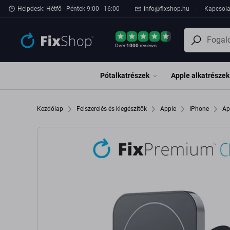
Ugrás az oldal fő részéhez
Helpdesk: Hétfő - Péntek 9:00 - 16:00
info@fixshop.hu
Kapcsola
Over
1000
reviews
Pótalkatrészek
Apple alkatrészek
Kezdőlap
Felszerelés és kiegészítők
Apple
iPhone
Ap