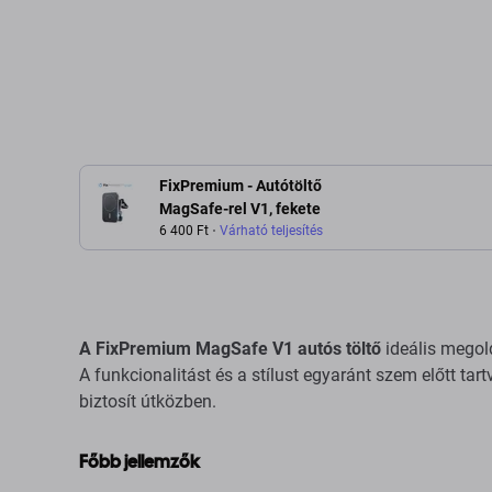
Hozzáadás a kosárhoz
Hozzáadás 
FixPremium - Autótöltő
MagSafe-rel V1, fekete
6 400 Ft
Várható teljesítés
A FixPremium MagSafe V1 autós töltő
ideális megol
A funkcionalitást és a stílust egyaránt szem előtt tar
biztosít útközben.
Főbb jellemzők