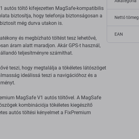
Alkategória
autós töltő kifejezetten MagSafe-kompatibilis
ata biztosítja, hogy telefonja biztonságosan a
Nettó tömeg
biztosít még durva utakon is.
EAN
atékony és megbízható töltést tesz lehetővé,
osan áram alatt maradjon. Akár GPS-t használ,
állandó teljesítményre számíthat.
tővé teszi, hogy megtalálja a tökéletes látószöget
almasság ideálissá teszi a navigációhoz és a
élményt.
Premium MagSafe V1 autós töltővel. A MagSafe
átószögek kombinációja tökéletes kiegészítő
tes autós töltési kényelmet a FixPremium