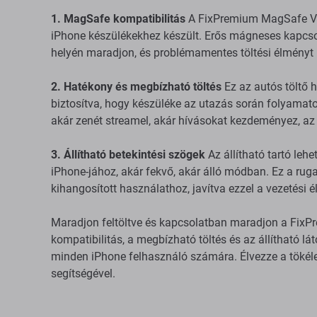
1. MagSafe kompatibilitás
A FixPremium MagSafe V1 
iPhone készülékekhez készült. Erős mágneses kapcsol
helyén maradjon, és problémamentes töltési élményt 
2. Hatékony és megbízható töltés
Ez az autós töltő h
biztosítva, hogy készüléke az utazás során folyamat
akár zenét streamel, akár hívásokat kezdeményez, az 
3. Állítható betekintési szögek
Az állítható tartó lehe
iPhone-jához, akár fekvő, akár álló módban. Ez a rug
kihangosított használathoz, javítva ezzel a vezetési 
Maradjon feltöltve és kapcsolatban maradjon a Fix
kompatibilitás, a megbízható töltés és az állítható l
minden iPhone felhasználó számára. Élvezze a tökéle
segítségével.