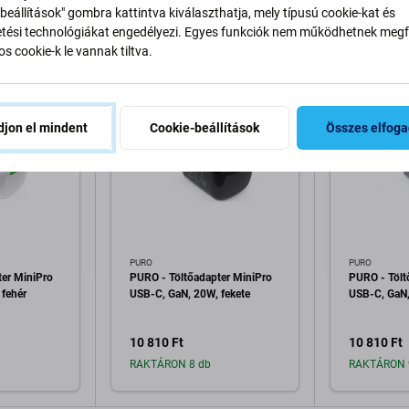
k
beállítások" gombra kattintva kiválaszthatja, mely típusú cookie-kat és
ési technológiákat engedélyezi. Egyes funkciók nem működhetnek megfe
s cookie-k le vannak tiltva.
jon el mindent
Cookie-beállítások
Összes elfog
PURO
PURO
ter MiniPro
PURO - Töltőadapter MiniPro
PURO - Tölt
 fehér
USB-C, GaN, 20W, fekete
USB-C, GaN,
10 810 Ft
10 810 Ft
RAKTÁRON 8 db
RAKTÁRON 