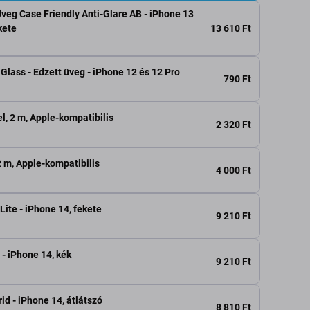
Üveg Case Friendly Anti-Glare AB - iPhone 13
13 610 Ft
kete
lass - Edzett üveg - iPhone 12 és 12 Pro
790 Ft
l, 2 m, Apple-kompatibilis
2 320 Ft
2 m, Apple-kompatibilis
4 000 Ft
Lite - iPhone 14, fekete
9 210 Ft
 - iPhone 14, kék
9 210 Ft
id - iPhone 14, átlátszó
8 810 Ft