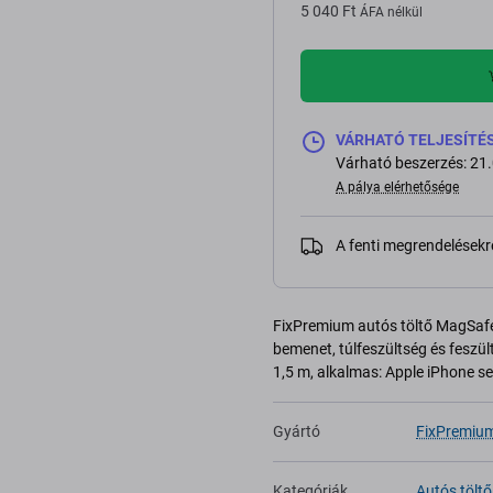
5 040 Ft
ÁFA nélkül
VÁRHATÓ TELJESÍTÉS 3
Várható beszerzés: 21
A pálya elérhetősége
A fenti megrendelésekr
FixPremium autós töltő MagSafe 
bemenet, túlfeszültség és feszü
1,5 m, alkalmas: Apple iPhone ser
Gyártó
FixPremiu
Kategóriák
Autós töltő