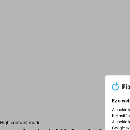
Ez a web
A cookie-
biztosítá
A cookie-
High-contrast mode
Google sz