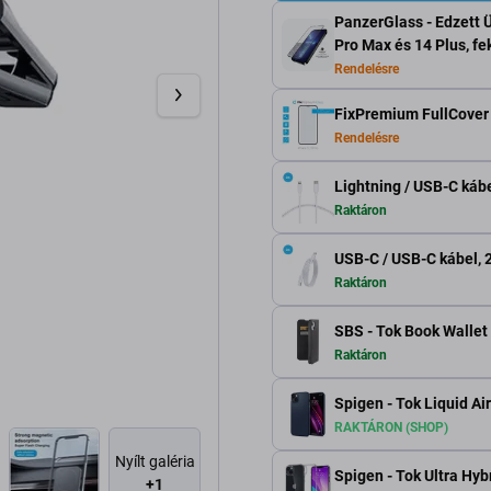
PanzerGlass - Edzett 
Pro Max és 14 Plus, fe
Rendelésre
FixPremium FullCover G
Rendelésre
Lightning / USB-C kábe
Raktáron
USB-C / USB-C kábel, 
Raktáron
SBS - Tok Book Wallet 
Raktáron
Spigen - Tok Liquid Air
RAKTÁRON (SHOP)
Nyílt galéria
Spigen - Tok Ultra Hybr
+1