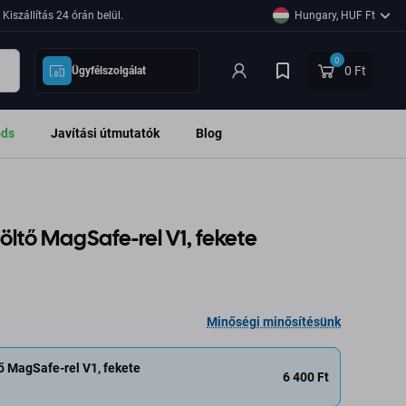
Kiszállítás 24 órán belül.
Hungary, HUF Ft
0
0 Ft
Ügyfélszolgálat
ods
Javítási útmutatók
Blog
öltő MagSafe-rel V1, fekete
Minőségi minősítésünk
ő MagSafe-rel V1, fekete
6 400 Ft