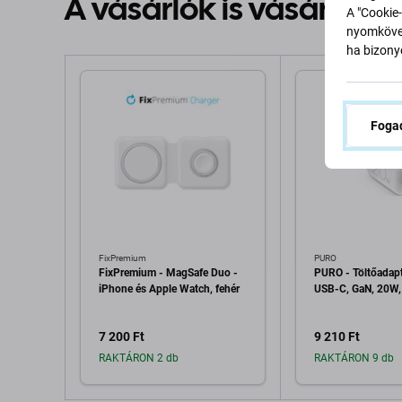
A vásárlók is vásárolna
A "Cookie-
nyomkövet
ha bizonyo
Fogad
FixPremium
PURO
FixPremium - MagSafe Duo -
PURO - Töltőadap
iPhone és Apple Watch, fehér
USB-C, GaN, 20W,
7 200 Ft
9 210 Ft
RAKTÁRON 2 db
RAKTÁRON 9 db