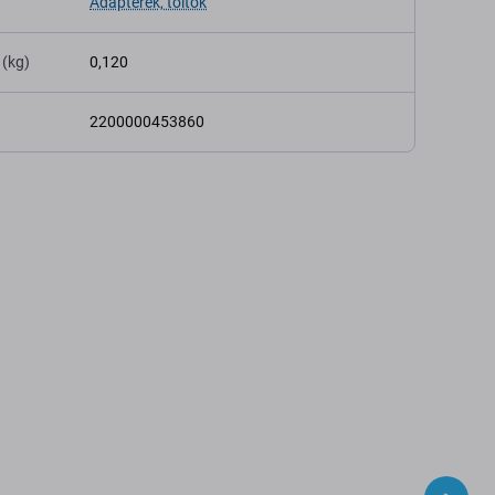
Adapterek, töltők
 (kg)
0,120
2200000453860