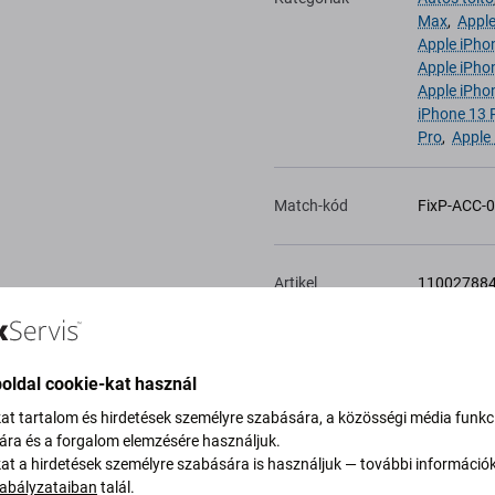
Max
,
Apple
Apple iPho
Apple iPho
Apple iPho
iPhone 13 
Pro
,
Apple
Match-kód
FixP-ACC-
Artikel
11002788
Hozzáadás a
kívánságlistához
oldal cookie-kat használ
kat tartalom és hirdetések személyre szabására, a közösségi média funkc
sára és a forgalom elemzésére használjuk.
kat a hirdetések személyre szabására is használjuk — további információ
abályzataiban
talál.