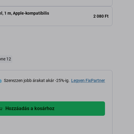
l, 1 m, Apple-kompatibilis
2 080 Ft
one 12
Szerezzen jobb árakat akár -25%-ig.
Legyen FixPartner
Hozzáadás a kosárhoz