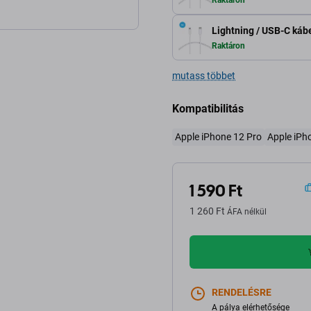
Lightning / USB-C kábe
Raktáron
mutass többet
Kompatibilitás
Apple iPhone 12 Pro
Apple iPh
1 590 Ft
1 260 Ft
ÁFA nélkül
RENDELÉSRE
A pálya elérhetősége