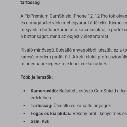
tartósság
A FixPremium CamShield iPhone 12, 12 Pro tok olyan
és a magánélet védelmét egyaránt értékelik. Kiemelke
megvédi a hátlapi kamerát a karcolásoktól, a portól 
a biztonságot, mind az objektív élettartamát.
Kiváló minőségű, ütésálló anyagokból készült, ez a tok
karcsú, modern profilt ölt. A kék felület professzionál
mindennapi kiegészítője lehet eszközödnek.
Főbb jellemzők:
Kameravédő:
Beépített, csúszó CamShield a le
érdekében
Tartósság:
Ütésálló és karcálló anyagok
Fogás és kialakítás:
Vékony profil kényelmes és
Szín:
Kék