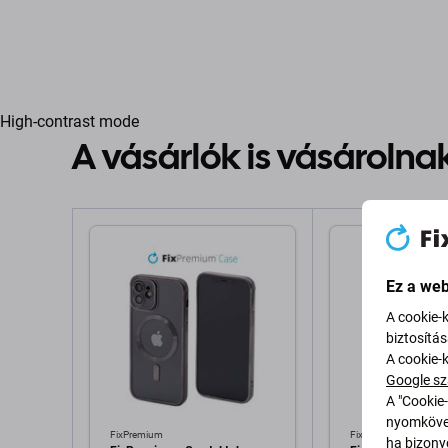
High-contrast mode
A vásárlók is vásárolna
Ez a web
A cookie-
biztosítá
A cookie-
Google sz
A "Cookie-
nyomkövet
FixPremium
FixPremium
ha bizonyo