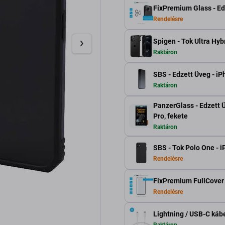
FixPremium Glass - Ed
Rendelésre
Spigen - Tok Ultra Hyb
Raktáron
SBS - Edzett Üveg - iP
Raktáron
PanzerGlass - Edzett Ü
Pro, fekete
Raktáron
SBS - Tok Polo One - i
Rendelésre
FixPremium FullCover G
Rendelésre
Lightning / USB-C kábe
Raktáron