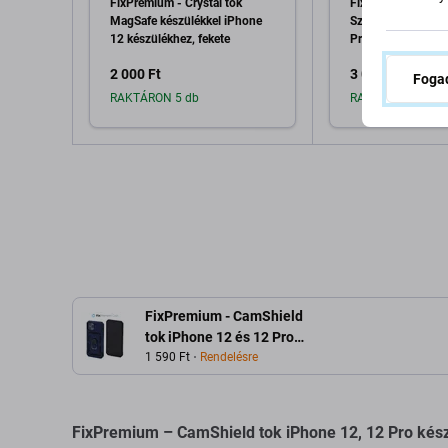
FixPremium - Crystal tok
FixPremium - Mag
MagSafe készülékkel iPhone
Szilikon Tok - iPh
12 készülékhez, fekete
Pro, átlátszó
2 000 Ft
3 000 Ft
Fogad
RAKTÁRON 5 db
RAKTÁRON 6 db
Hozzáadás a kosárhoz
Hozzáadás 
FixPremium - CamShield
tok iPhone 12 és 12 Pro
készülékhez, kék
1 590 Ft
Rendelésre
FixPremium – CamShield tok iPhone 12, 12 Pro kész