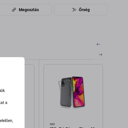
Megosztás
Őrség
iók
kat a
lelően,
SBS
Spigen