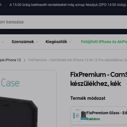
t
A 15:00 óráig beérkezett rendeléseket még aznap feladjuk (DPD 14:00 óráig). 
Szerszámok
Kiegészítők
Felújított iPhone és AirP
ple iPhone 12
FixPremium - CamShield tok iPhone 12 és 12 Pro készülékhez, k
FixPremium - CamSh
készülékhez, kék
Termék módozat
FixPremium Glass - Ed
Raktáron