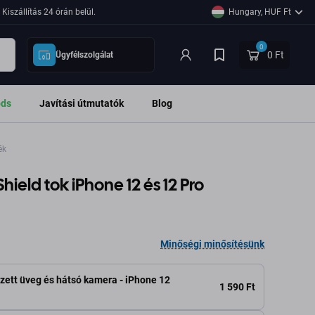
Kiszállítás 24 órán belül.
Hungary, HUF Ft
0
0 Ft
Ügyfélszolgálat
ods
Javítási útmutatók
Blog
ék
ield tok iPhone 12 és 12 Pro
Minőségi minősítésünk
zett üveg és hátsó kamera - iPhone 12
1 590 Ft