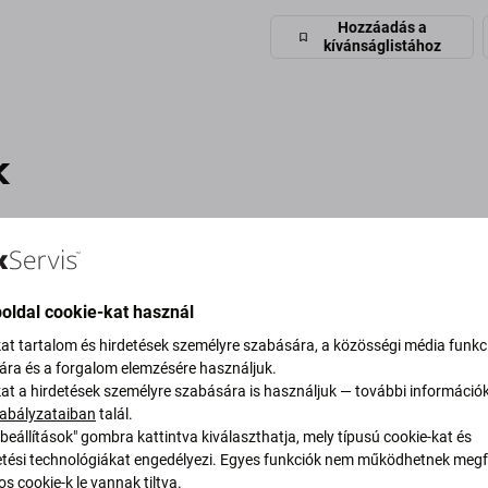
Hozzáadás a
kívánságlistához
k
oldal cookie-kat használ
kat tartalom és hirdetések személyre szabására, a közösségi média funkc
sára és a forgalom elemzésére használjuk.
kat a hirdetések személyre szabására is használjuk — további információ
abályzataiban
talál.
beállítások" gombra kattintva kiválaszthatja, mely típusú cookie-kat és
ési technológiákat engedélyezi. Egyes funkciók nem működhetnek megfe
FixPremium
FixPremium
s cookie-k le vannak tiltva.