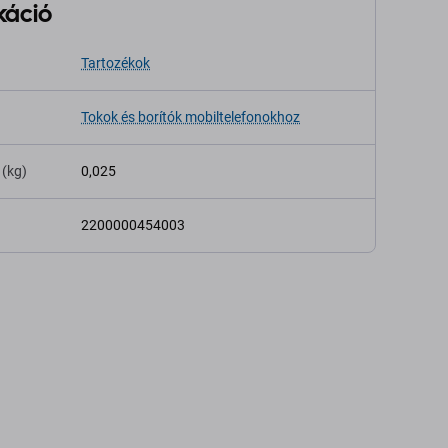
káció
Tartozékok
Tokok és borítók mobiltelefonokhoz
 (kg)
0,025
2200000454003