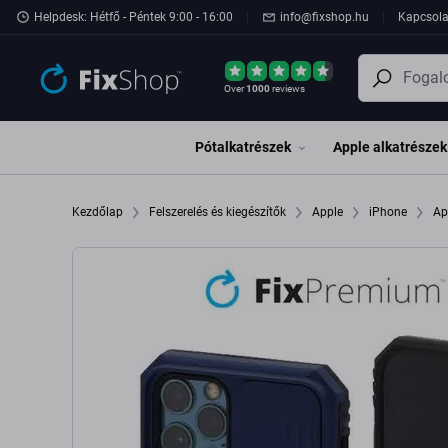
Ugrás az oldal fő részéhez
Helpdesk: Hétfő - Péntek 9:00 - 16:00
info@fixshop.hu
Kapcsola
Over
1000
reviews
Pótalkatrészek
Apple alkatrészek
Kezdőlap
Felszerelés és kiegészítők
Apple
iPhone
Ap