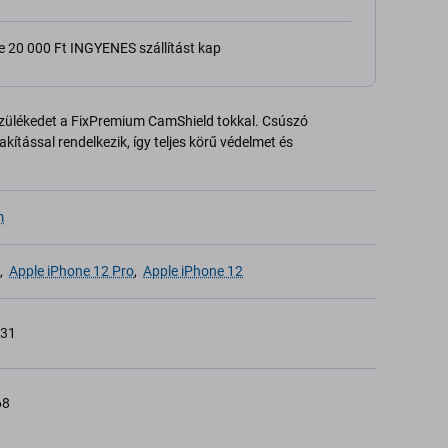
e 20 000 Ft INGYENES szállítást kap
zülékedet a FixPremium CamShield tokkal. Csúszó
akítással rendelkezik, így teljes körű védelmet és
m
,
Apple iPhone 12 Pro
,
Apple iPhone 12
231
68