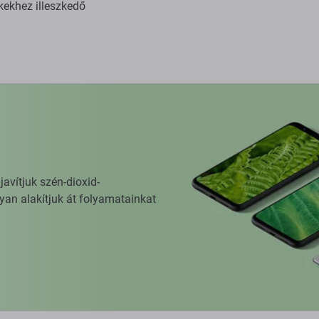
kekhez illeszkedő
vítjuk szén-dioxid-
yan alakítjuk át folyamatainkat