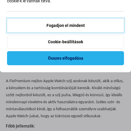
cookie-k le vannak tiltva.
Fogadjon el mindent
Cookie-beállítások
Leírás és specifikáció
Szállítás és visszaküldés
Összes elfogadása
A FixPremium nejlon Apple Watch szíj azoknak készült, akik a stílus,
a kényelem és a tartósság kombinációját keresik. Kiváló minőségű
szőtt nejlonból készült, ez a szíj puha, lélegző és könnyű, így ideális
mindennapi viseletre és aktív használatra egyaránt. Széles szín- és
mintaválasztékot kínál, így a felhasználók személyre szabhatják
Apple Watch-jukat, hogy az tükrözze egyedi stílusukat.
Főbb jellemzők: