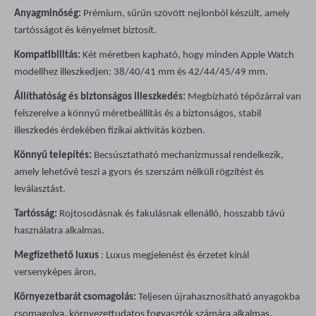
Anyagminőség:
Prémium, sűrűn szövött nejlonból készült, amely
tartósságot és kényelmet biztosít.
Kompatibilitás:
Két méretben kapható, hogy minden Apple Watch
modellhez illeszkedjen: 38/40/41 mm és 42/44/45/49 mm.
Állíthatóság és biztonságos illeszkedés:
Megbízható tépőzárral van
felszerelve a könnyű méretbeállítás és a biztonságos, stabil
illeszkedés érdekében fizikai aktivitás közben.
Könnyű telepítés:
Becsúsztatható mechanizmussal rendelkezik,
amely lehetővé teszi a gyors és szerszám nélküli rögzítést és
leválasztást.
Tartósság:
Rojtosodásnak és fakulásnak ellenálló, hosszabb távú
használatra alkalmas.
Megfizethető luxus
: Luxus megjelenést és érzetet kínál
versenyképes áron.
Környezetbarát csomagolás:
Teljesen újrahasznosítható anyagokba
csomagolva, környezettudatos fogyasztók számára alkalmas.