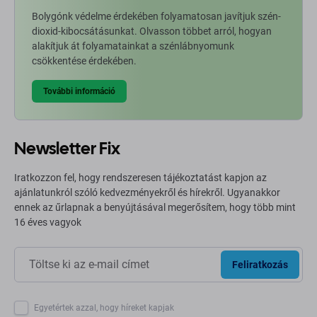
Bolygónk védelme érdekében folyamatosan javítjuk szén-
dioxid-kibocsátásunkat. Olvasson többet arról, hogyan
alakítjuk át folyamatainkat a szénlábnyomunk
csökkentése érdekében.
További információ
Newsletter Fix
Iratkozzon fel, hogy rendszeresen tájékoztatást kapjon az
ajánlatunkról szóló kedvezményekről és hírekről. Ugyanakkor
ennek az űrlapnak a benyújtásával megerősítem, hogy több mint
16 éves vagyok
Feliratkozás
Egyetértek azzal, hogy híreket kapjak