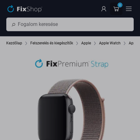
Ugrás az oldal fő részéhez
0
Kezdőlap
Felszerelés és kiegészítők
Apple
Apple Watch
Apple