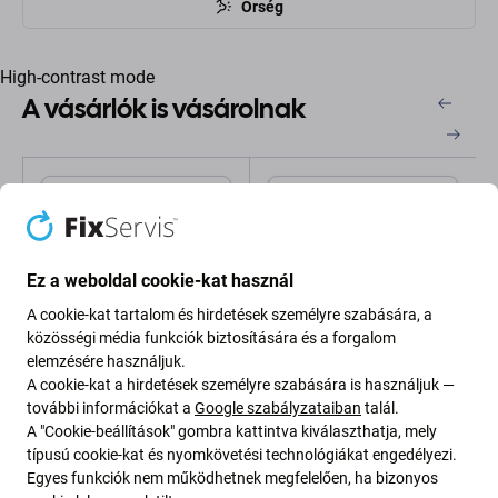
Őrség
High-contrast mode
A vásárlók is vásárolnak
Ez a weboldal cookie-kat használ
A cookie-kat tartalom és hirdetések személyre szabására, a
közösségi média funkciók biztosítására és a forgalom
elemzésére használjuk.
FixPremium
FixPremium
A cookie-kat a hirdetések személyre szabására is használjuk —
FixPremium - Nylon Szíj -
FixPremium - Szilikon
további információkat a
Google szabályzataiban
talál.
Apple Watch (38, 40 és
Szíj - Apple Watch (38,
A "Cookie-beállítások" gombra kattintva kiválaszthatja, mely
41mm), international
40 és 41mm), piros
típusú cookie-kat és nyomkövetési technológiákat engedélyezi.
2 400 Ft
800 Ft
Egyes funkciók nem működhetnek megfelelően, ha bizonyos
RAKTÁRON 1 db
RAKTÁRON 1 db