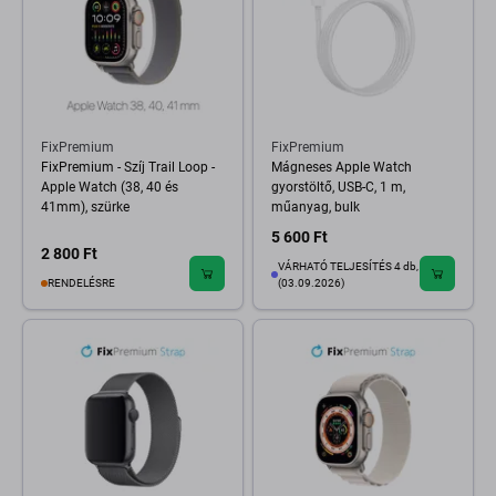
FixPremium
FixPremium
FixPremium - Szíj Trail Loop -
Mágneses Apple Watch
Apple Watch (38, 40 és
gyorstöltő, USB-C, 1 m,
41mm), szürke
műanyag, bulk
5 600 Ft
2 800 Ft
VÁRHATÓ TELJESÍTÉS 4 db,
RENDELÉSRE
(03.09.2026)