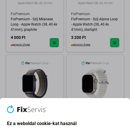
FixPremium
FixPremium
FixPremium - Szíj Milanese
FixPremium - Szíj Alpine Loop
Loop - Apple Watch (38, 40 és
- Apple Watch (38, 40 és
41mm), graphite
41mm), starlight
4 000 Ft
3 200 Ft
RENDELÉSRE
RENDELÉSRE
FixPremium
FixPremium
FixPremium - Nylon Szíj -
FixPremium - Szíj Ocean Loop
Ez a weboldal cookie-kat használ
Apple Watch (38, 40 és
- Apple Watch (38, 40 és