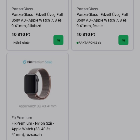
PanzerGlass
PanzerGlass
PanzerGlass - Edzett Üveg Full
PanzerGlass - Edzett Üveg Full
Body AB - Apple Watch 7, 8 és
Body AB - Apple Watch 7, 8 és
9 41mm, átlátszó
9 41mm, fekete
10 810 Ft
10 810 Ft
Külső raktár
RAKTÁRON 2 db
FixPremium
FixPremium - Nylon Szíj -
Apple Watch (38, 40 és
41mm), rózsaszín