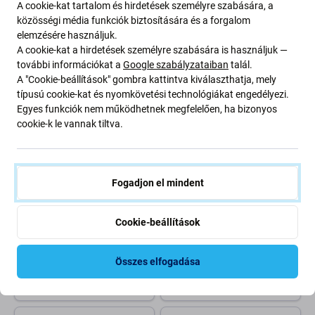
41mm), pride
41mm), fehér
A cookie-kat tartalom és hirdetések személyre szabására, a
közösségi média funkciók biztosítására és a forgalom
2 400 Ft
2 000 Ft
elemzésére használjuk.
RENDELÉSRE
RENDELÉSRE
A cookie-kat a hirdetések személyre szabására is használjuk —
további információkat a
Google szabályzataiban
talál.
A "Cookie-beállítások" gombra kattintva kiválaszthatja, mely
-80 %
típusú cookie-kat és nyomkövetési technológiákat engedélyezi.
Egyes funkciók nem működhetnek megfelelően, ha bizonyos
cookie-k le vannak tiltva.
Fogadjon el mindent
FixPremium
FixPremium
FixPremium - Szilikon Szíj -
FixPremium - Szíj Milanese
Cookie-beállítások
Apple Watch (38, 40 és
Loop - Apple Watch (38, 40 és
41mm), piros
41mm), ezüst
Összes elfogadása
800 Ft
1 800 Ft
3 200 Ft
RAKTÁRON 1 db
RAKTÁRON 1 db