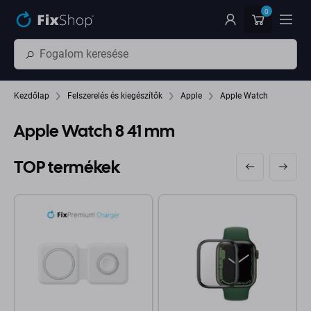
Ugrás az oldal fő részéhez
0
Kezdőlap
Felszerelés és kiegészítők
Apple
Apple Watch
Apple Watch 8 41 mm
TOP termékek