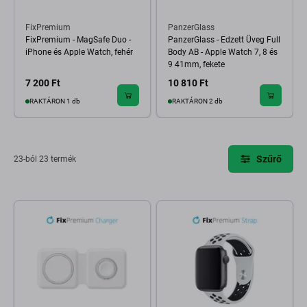
FixPremium
PanzerGlass
FixPremium - MagSafe Duo -
PanzerGlass - Edzett Üveg Full
iPhone és Apple Watch, fehér
Body AB - Apple Watch 7, 8 és
9 41mm, fekete
7 200 Ft
10 810 Ft
RAKTÁRON 1 db
RAKTÁRON 2 db
Szűrő
23-ból 23 termék