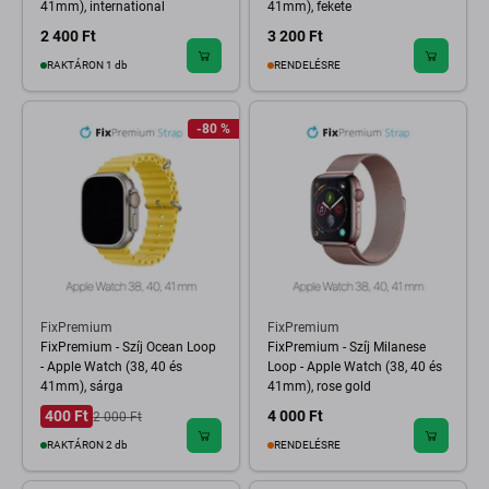
41mm), international
41mm), fekete
2 400 Ft
3 200 Ft
RAKTÁRON 1 db
RENDELÉSRE
-80 %
FixPremium
FixPremium
FixPremium - Szíj Ocean Loop
FixPremium - Szíj Milanese
- Apple Watch (38, 40 és
Loop - Apple Watch (38, 40 és
41mm), sárga
41mm), rose gold
400 Ft
4 000 Ft
2 000 Ft
RAKTÁRON 2 db
RENDELÉSRE