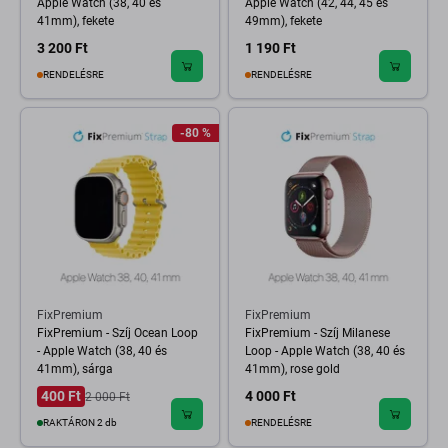
Apple Watch (38, 40 és
Apple Watch (42, 44, 45 és
41mm), fekete
49mm), fekete
3 200 Ft
1 190 Ft
RENDELÉSRE
RENDELÉSRE
-80 %
FixPremium
FixPremium
FixPremium - Szíj Ocean Loop
FixPremium - Szíj Milanese
- Apple Watch (38, 40 és
Loop - Apple Watch (38, 40 és
41mm), sárga
41mm), rose gold
400 Ft
4 000 Ft
2 000 Ft
RAKTÁRON 2 db
RENDELÉSRE