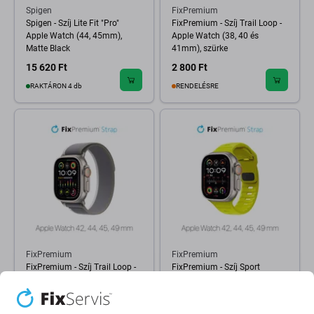
Spigen
FixPremium
Spigen - Szíj Lite Fit "Pro"
FixPremium - Szíj Trail Loop -
Apple Watch (44, 45mm),
Apple Watch (38, 40 és
Matte Black
41mm), szürke
15 620 Ft
2 800 Ft
RAKTÁRON 4 db
RENDELÉSRE
FixPremium
FixPremium
FixPremium - Szíj Trail Loop -
FixPremium - Szíj Sport
Apple Watch (42, 44, 45 és
Silicone - Apple Watch (42, 44,
49mm), szürke
45 és 49mm), tartrazine
4 800 Ft
3 200 Ft