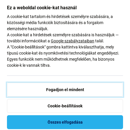
Ez a weboldal cookie-kat használ
RENDELÉSRE
RENDELÉSRE
A cookie-kat tartalom és hirdetések személyre szabására, a
közösségi média funkciók biztosítására és a forgalom
-70 %
elemzésére használjuk.
A cookie-kat a hirdetések személyre szabására is használjuk —
további információkat a
Google szabályzataiban
talál.
A "Cookie-beállítások" gombra kattintva kiválaszthatja, mely
típusú cookie-kat és nyomkövetési technológiákat engedélyezi.
Egyes funkciók nem működhetnek megfelelően, ha bizonyos
cookie-k le vannak tiltva.
FixPremium
FixPremium
FixPremium - Szíj Sport
FixPremium - Szíj Sport
Silicone - Apple Watch (42, 44,
Silicone - Apple Watch (38, 40
Fogadjon el mindent
45 és 49mm), narancs
és 41mm), tartrazine
3 200 Ft
400 Ft
1 190 Ft
Cookie-beállítások
RENDELÉSRE
RAKTÁRON 1 db
Összes elfogadása