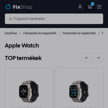
Ugrás az oldal fő részéhez
0
Kezdőlap
Felszerelés és kiegészítők
Felszerelés és kiegészítők
Pán
Apple Watch
TOP termékek