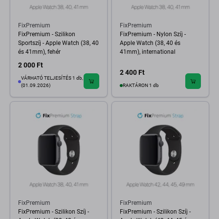
FixPremium
FixPremium
FixPremium - Szilikon
FixPremium - Nylon Szíj -
Sportszíj - Apple Watch (38, 40
Apple Watch (38, 40 és
és 41mm), fehér
41mm), international
2 000 Ft
2 400 Ft
VÁRHATÓ TELJESÍTÉS 1 db,
(01.09.2026)
RAKTÁRON 1 db
FixPremium
FixPremium
FixPremium - Szilikon Szíj -
FixPremium - Szilikon Szíj -